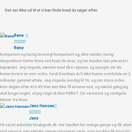
Det ser ikke ud til at vi kan finde hvad du søger efter.
Rene





Rene
Kompetent og hurtig levering! Kompetent og, ikke mindst, hurtig
ekspedition! Dette firma ved hvad de laver, og har kunden fast placeret i
højsædet. Jeg ringede, næsten med tåre i øjnene, og spurgte om de
kunne levere en stor ordre, fordi Davidsen A/S ikke kunne overholde en 2
måneder gammel aftale. Jeg ringede onsdag kl 16, og min store ordre
kom dagen efter kl 6.45! Kan slet ikke få armene ned, og næste gang jeg
skal bruge noget, vil jeg ringe til dem FØRST. De varmeste og venligste
hilsner fra Rene
Jens Hansen





Jens
Vil varmt anbefale kloakgods.dk. Har handlet her mange gange og får altid
god service. Har enkelte gange returneret varer, som jeg ikke fik brug for