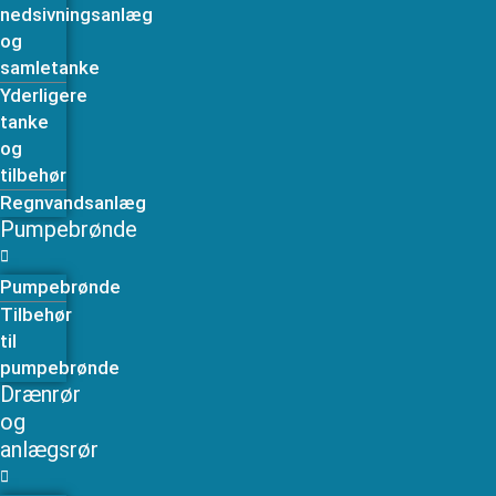
nedsivningsanlæg
og
samletanke
Yderligere
tanke
og
tilbehør
Regnvandsanlæg
Pumpebrønde
Pumpebrønde
Tilbehør
til
pumpebrønde
Drænrør
og
anlægsrør