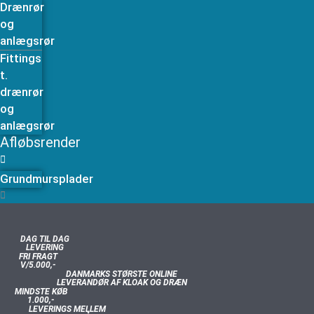
Drænrør
og
anlægsrør
Fittings
t.
drænrør
og
anlægsrør
Afløbsrender
Grundmursplader
DAG TIL DAG
LEVERING
FRI FRAGT
V/5.000,-
DANMARKS STØRSTE ONLINE
LEVERANDØR AF KLOAK OG DRÆN
MINDSTE KØB
1.000,-
LEVERINGS MELLEM