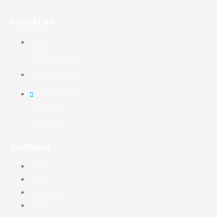
Kontakt os
Email:
info@kloakgods.dk
CVR-nr: 38715704
Send gerne en
mail med din
forespørgsel
Sortiment
Kloakrør
Brønde
Brønddæksler
Faskiner