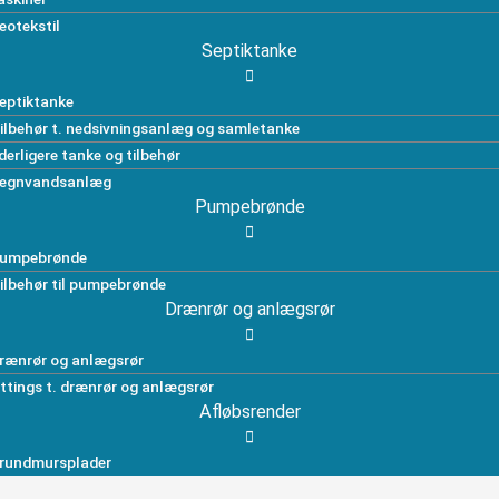
eotekstil
Septiktanke
eptiktanke
ilbehør t. nedsivningsanlæg og samletanke
derligere tanke og tilbehør
egnvandsanlæg
Pumpebrønde
umpebrønde
ilbehør til pumpebrønde
Drænrør og anlægsrør
rænrør og anlægsrør
ittings t. drænrør og anlægsrør
Afløbsrender
rundmursplader