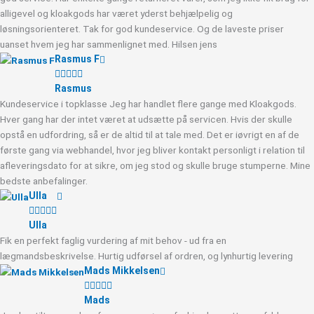
alligevel og kloakgods har været yderst behjælpelig og
løsningsorienteret. Tak for god kundeservice. Og de laveste priser
uanset hvem jeg har sammenlignet med. Hilsen jens
Rasmus F





Rasmus
Kundeservice i topklasse Jeg har handlet flere gange med Kloakgods.
Hver gang har der intet været at udsætte på servicen. Hvis der skulle
opstå en udfordring, så er de altid til at tale med. Det er iøvrigt en af de
første gang via webhandel, hvor jeg bliver kontakt personligt i relation til
afleveringsdato for at sikre, om jeg stod og skulle bruge stumperne. Mine
bedste anbefalinger.
Ulla





Ulla
Fik en perfekt faglig vurdering af mit behov - ud fra en
lægmandsbeskrivelse. Hurtig udførsel af ordren, og lynhurtig levering
Mads Mikkelsen





Mads