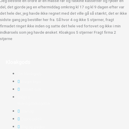
Jeg bestilte en ordre af en masse rør og faskine kassetter og fylder en
del, det gjorde jeg en eftermiddag omkring kl 17 og kl 9 dagen efter var
det hele der, jeg havde ikke regnet med det ville gå så stærkt, det er ikke
sidste gang jeg bestiller her fra. Så hvor 4 og ikke 5 stjerner, fragt
firmadet ringet ikke inden og satte det hele ved fortovet og ikke i min
indkørsels som jeg havde ønsket. Kloakgos 5 stjerner Fragt firma 2
stjerne
Kloakgods
Om Kloakgods
Bruger login
Kontakt side
Salgs &
leveringsbetingelser
Sitemap
Cookie politik
Blog og guides