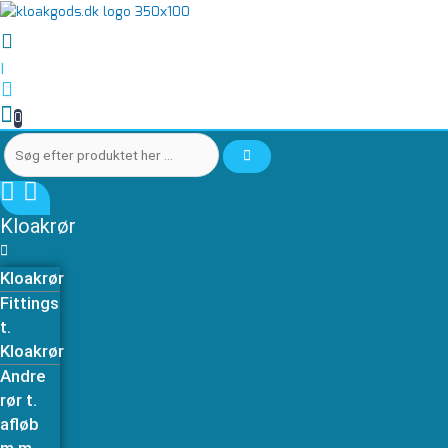
Gå
Søg
Søg
til
efter
efter
indholdet
produktet
produktet
|
her
her
…
…
0
Kloakrør
Kloakrør
Fittings
t.
Kloakrør
Andre
rør t.
afløb