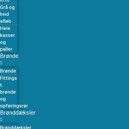
m.m.
Grå og
hvid
afløb
Hele
kasser
og
paller
Brønde
Brønde
Fittings
t.
brønde
og
opføringsrør
Brønddæksler
Brønddæksler