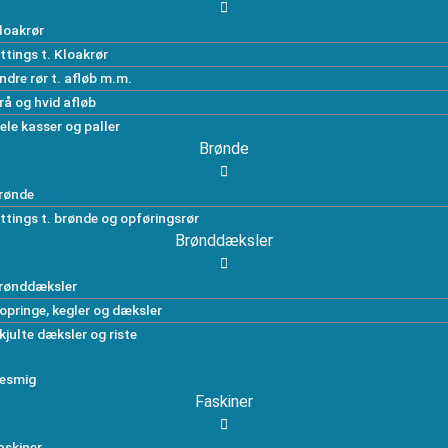
loakrør
ittings t. Kloakrør
ndre rør t. afløb m.m.
rå og hvid afløb
ele kasser og paller
Brønde
rønde
ittings t. brønde og opføringsrør
Brønddæksler
rønddæksler
opringe, kegler og dæksler
kjulte dæksler og riste
esmig
Faskiner
askiner