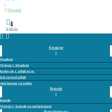
|
Tilmeld
0
0,00 kr.
Kloakrør
Kloakrør
Fittings t. Kloakrør
Andre rør t. afløb m.m.
Grå og hvid afløb
Hele kasser og paller
Brønde
Brønde
Fittings t. brønde og opføringsrør
Brønddæksler