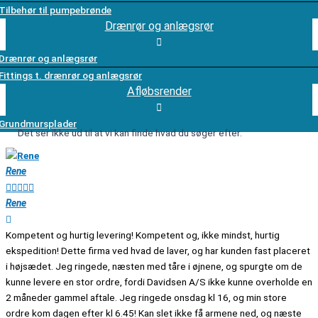
Tilbehør til pumpebrønde
Drænrør og anlægsrør
Drænrør og anlægsrør
Fittings t. drænrør og anlægsrør
Afløbsrender
Grundmursplader
Det ser ikke ud til at vi kan finde hvad du søger efter.
Rene
J






Rene
J
Kompetent og hurtig levering! Kompetent og, ikke mindst, hurtig
V
ekspedition! Dette firma ved hvad de laver, og har kunden fast placeret
a
i højsædet. Jeg ringede, næsten med tåre i øjnene, og spurgte om de
b
kunne levere en stor ordre, fordi Davidsen A/S ikke kunne overholde en
l
2 måneder gammel aftale. Jeg ringede onsdag kl 16, og min store
u
ordre kom dagen efter kl 6.45! Kan slet ikke få armene ned, og næste