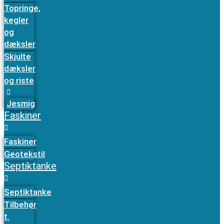
Topringe,
kegler
og
dæksler
Skjulte
dæksler
og riste
Jesmig
Faskiner
Faskiner
Geotekstil
Septiktanke
Septiktanke
Tilbehør
t.