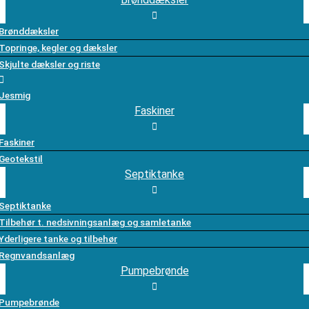
Brønddæksler
Topringe, kegler og dæksler
Skjulte dæksler og riste
Jesmig
Faskiner
Faskiner
Geotekstil
Septiktanke
Septiktanke
Tilbehør t. nedsivningsanlæg og samletanke
Yderligere tanke og tilbehør
Regnvandsanlæg
Pumpebrønde
Pumpebrønde