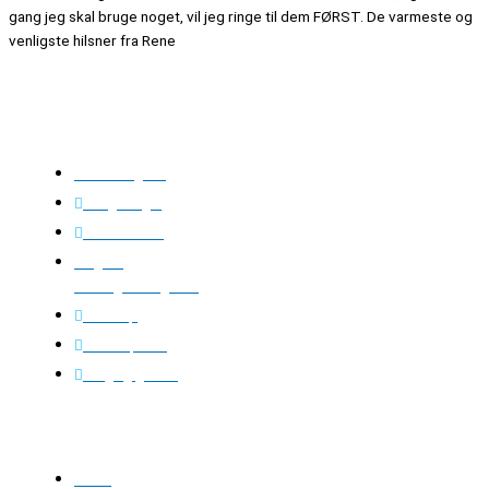
gang jeg skal bruge noget, vil jeg ringe til dem FØRST. De varmeste og
venligste hilsner fra Rene
Kloakgods
Om Kloakgods
Bruger login
Kontakt side
Salgs &
leveringsbetingelser
Sitemap
Cookie politik
Blog og guides
Kontakt os
Email: