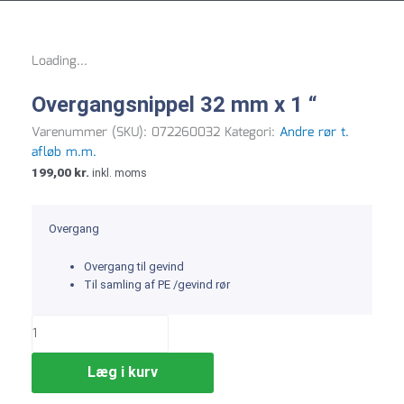
DAG TIL DAG
LEVERING
Loading...
Overgangsnippel 32 mm x 1 “
Varenummer (SKU):
072260032
Kategori:
Andre rør t.
afløb m.m.
199,00
kr.
inkl. moms
Overgang
Overgang til gevind
Til samling af PE /gevind rør
Overgangsnippel
32
mm
Læg i kurv
x
1