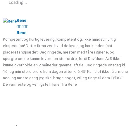
Loading...
"
antal
Rene





Rene
Kompetent og hurtig levering! Kompetent og, ikke mindst, hurtig
V
ekspedition! Dette firma ved hvad de laver, og har kunden fast
a
placeret i højsædet. Jeg ringede, næsten med tåre i øjnene, og
b
spurgte om de kunne levere en stor ordre, fordi Davidsen A/S ikke
l
kunne overholde en 2 måneder gammel aftale. Jeg ringede onsdag kl
u
16, og min store ordre kom dagen efter kl 6.45! Kan slet ikke få armene
ned, og næste gang jeg skal bruge noget, vil jeg ringe til dem FØRST.
De varmeste og venligste hilsner fra Rene
Sortiment
Kloakrør