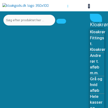
Gå
0
|
til
indholdet
Søg
efter
Kloakrø
produktet
her
Kloakrør
…
Fittings
t.
Kloakrør
Andre
rør t.
afløb
m.m.
Grå og
hvid
afløb
Hele
kasser