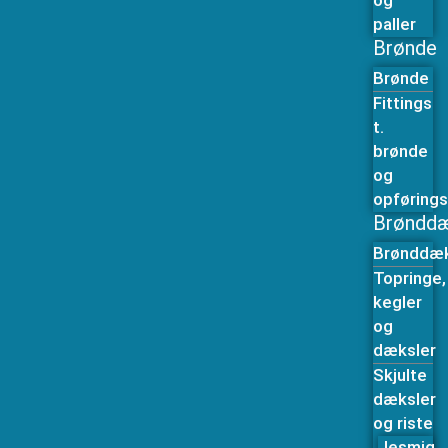
og
paller
Brønde
Brønde
Fittings
t.
brønde
og
opførings
Brønddæ
Brønddæk
Topringe,
kegler
og
dæksler
Skjulte
dæksler
og riste
Jesmig