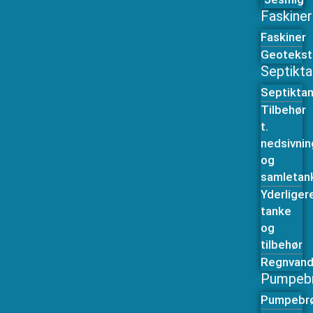
Faskiner
Faskiner
Geoteksti
Septikt
Septikta
Tilbehør
t.
nedsivni
og
samletan
Yderliger
tanke
og
tilbehør
Regnvan
Pumpeb
Pumpebr