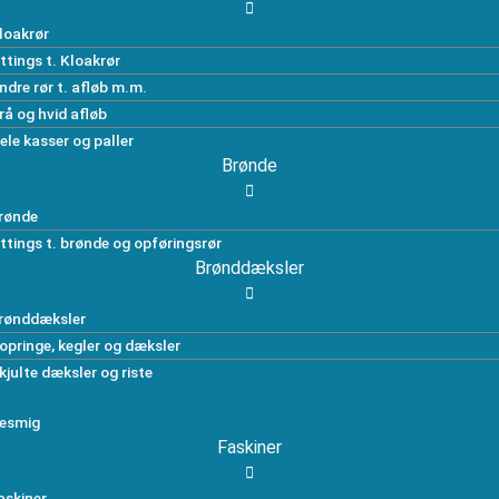
loakrør
ittings t. Kloakrør
ndre rør t. afløb m.m.
rå og hvid afløb
ele kasser og paller
Brønde
rønde
ittings t. brønde og opføringsrør
Brønddæksler
rønddæksler
opringe, kegler og dæksler
kjulte dæksler og riste
esmig
Faskiner
askiner