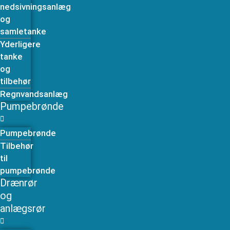
nedsivningsanlæg
og
samletanke
Yderligere
tanke
og
tilbehør
Regnvandsanlæg
Pumpebrønde
Pumpebrønde
Tilbehør
til
pumpebrønde
Drænrør
og
anlægsrør