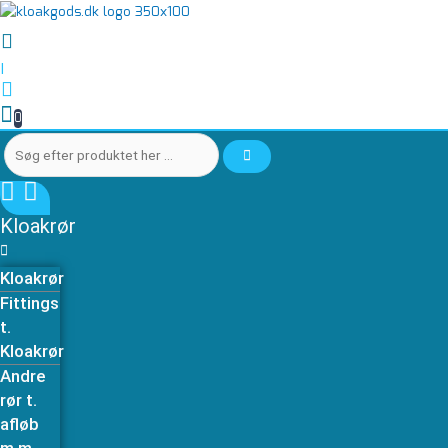
Gå
Søg
Søg
Overgangsmuffe
til
efter
efter
20
indholdet
produktet
produktet
mm
|
her
her
x
…
…
3/4
0
"
antal
Kloakrør
Kloakrør
Fittings
t.
Kloakrør
Andre
rør t.
afløb