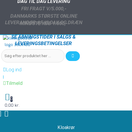
DAG TIL DAG LEVERING
FRI FRAGT V/5.000,-
DANMARKS STØRSTE ONLINE
LEVERANDØR AF KLOAK OG DRÆN
MINDSTE KØB 1.000,-
SE ÅBNINGSTIDER I SALGS &
LEVERINGSBETINGELSER
Log ind
|
Tilmeld
0
0,00 kr.
Kloakrør