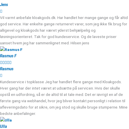
Jens
Vil varmt anbefale kloakgods.dk. Har handlet her mange gange og får altid
god service. Har enkelte gange returneret varer, som jeg ikke fik brug for
alligevel og kloakgods har været yderst behjælpelig og
løsningsorienteret. Tak for god kundeservice. Og de laveste priser
uanset hvem jeg har sammenlignet med. Hilsen jens
Rasmus F





Rasmus
Kundeservice i topklasse Jeg har handlet flere gange med Kloakgods.
Hver gang har der intet været at udsætte på servicen. Hvis der skulle
opstå en udfordring, så er de altid til at tale med. Det er iøvrigt en af de
første gang via webhandel, hvor jeg bliver kontakt personligt i relation til
afleveringsdato for at sikre, om jeg stod og skulle bruge stumperne. Mine
bedste anbefalinger.
Ulla