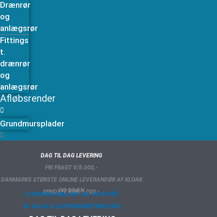
Drænrør
og
anlægsrør
Fittings
t.
drænrør
og
anlægsrør
Afløbsrender
Grundmursplader
DAG TIL DAG LEVERING
FRI FRAGT V/5.000,-
DANMARKS STØRSTE ONLINE LEVERANDØR AF KLOAK
OG DRÆN
MINDSTE KØB 1.000,-
LEVERINGS MELLEM JUL OG NYTÅR
SE SALGS & LEVERINGSBETINGELSER