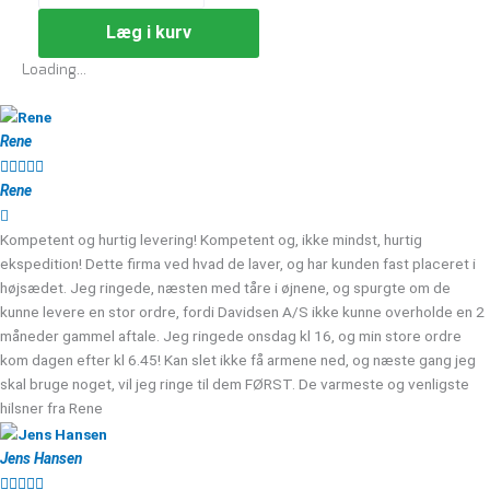
Læg i kurv
Loading...
Rene





Rene
Kompetent og hurtig levering! Kompetent og, ikke mindst, hurtig
ekspedition! Dette firma ved hvad de laver, og har kunden fast placeret i
højsædet. Jeg ringede, næsten med tåre i øjnene, og spurgte om de
kunne levere en stor ordre, fordi Davidsen A/S ikke kunne overholde en 2
måneder gammel aftale. Jeg ringede onsdag kl 16, og min store ordre
kom dagen efter kl 6.45! Kan slet ikke få armene ned, og næste gang jeg
skal bruge noget, vil jeg ringe til dem FØRST. De varmeste og venligste
hilsner fra Rene
Jens Hansen




