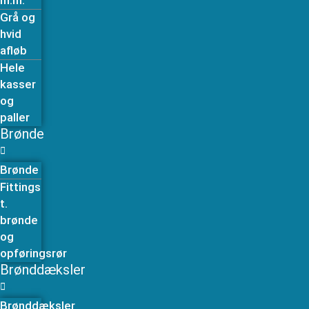
m.m.
Grå og
hvid
afløb
Hele
kasser
og
paller
Brønde
Brønde
Fittings
t.
brønde
og
opføringsrør
Brønddæksler
Brønddæksler