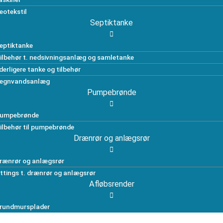
eotekstil
Septiktanke
eptiktanke
ilbehør t. nedsivningsanlæg og samletanke
derligere tanke og tilbehør
egnvandsanlæg
Pumpebrønde
umpebrønde
ilbehør til pumpebrønde
Drænrør og anlægsrør
rænrør og anlægsrør
ittings t. drænrør og anlægsrør
Afløbsrender
rundmursplader