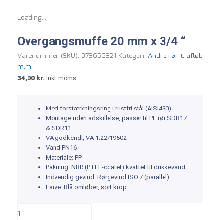
Loading...
Overgangsmuffe 20 mm x 3/4 “
Varenummer (SKU):
073656321
Kategori:
Andre rør t. afløb
m.m.
34,00
kr.
inkl. moms
Med forstærkningsring i rustfri stål (AISI430)
Montage uden adskillelse, passer til PE rør SDR17
& SDR11
VA godkendt, VA 1.22/19502
Vand PN16
Materiale: PP
Pakning: NBR (PTFE-coatet) kvalitet til drikkevand
Indvendig gevind: Rørgevind ISO 7 (parallel)
Farve: Blå omløber, sort krop