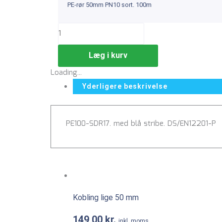
PE-rør 50mm PN10 sort. 100m
Læg i kurv
Loading...
Yderligere beskrivelse
PE100-SDR17. med blå stribe. DS/EN12201-P
Kobling lige 50 mm
149,00
kr.
inkl. moms