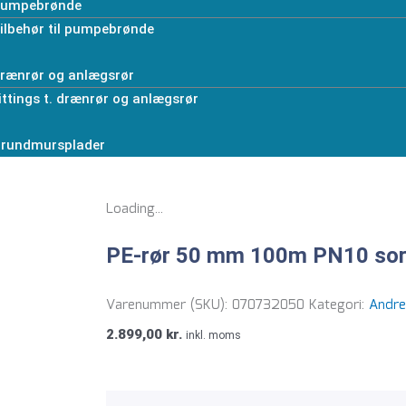
umpebrønde
ilbehør til pumpebrønde
rænrør og anlægsrør
ittings t. drænrør og anlægsrør
rundmursplader
Loading...
PE-rør 50 mm 100m PN10 sor
Varenummer (SKU):
070732050
Kategori:
Andre
2.899,00
kr.
inkl. moms