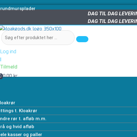
rundmursplader
DAG TIL DAG LEVER
DAG TIL DAG LEVER
Log ind
|
Tilmeld
0,00 kr.
0
loakrør
ittings t. Kloakrør
ndre rør t. afløb m.m.
rå og hvid afløb
ele kasser og paller