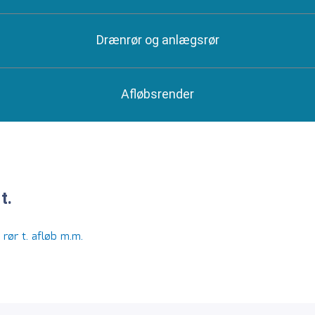
Drænrør og anlægsrør
Afløbsrender
t.
 rør t. afløb m.m.