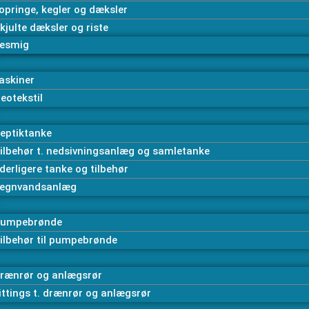
opringe, kegler og dæksler
kjulte dæksler og riste
esmig
askiner
eotekstil
eptiktanke
ilbehør t. nedsivningsanlæg og samletanke
derligere tanke og tilbehør
egnvandsanlæg
umpebrønde
ilbehør til pumpebrønde
rænrør og anlægsrør
ittings t. drænrør og anlægsrør