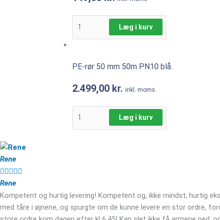
Læg i kurv
PE-rør 50 mm 50m PN10 blå.
2.499,00
kr.
inkl. moms
Læg i kurv
Rene





Rene
Kompetent og hurtig levering! Kompetent og, ikke mindst, hurtig eks
med tåre i øjnene, og spurgte om de kunne levere en stor ordre, fo
store ordre kom dagen efter kl 6.45! Kan slet ikke få armene ned, og