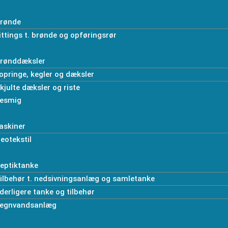
rønde
ittings t. brønde og opføringsrør
rønddæksler
opringe, kegler og dæksler
kjulte dæksler og riste
esmig
askiner
eotekstil
eptiktanke
ilbehør t. nedsivningsanlæg og samletanke
derligere tanke og tilbehør
egnvandsanlæg