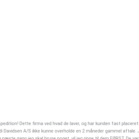
pedition! Dette firma ved hvad de laver, og har kunden fast placere
rdi Davidsen A/S ikke kunne overholde en 2 måneder gammel aftale. 
 næste gang jeg skal bruge noget, vil jeg ringe til dem FØRST. De va