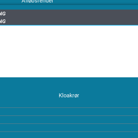
Afløbsrender
ING
ING
Kloakrør