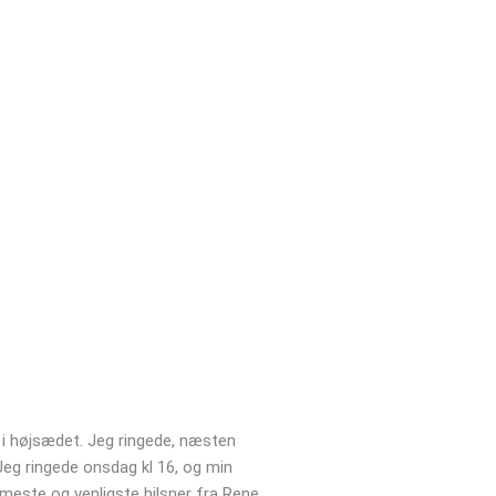
Jens Hansen





Jens
t i højsædet. Jeg ringede, næsten
Vil varmt anbefale kloakgods.dk
Jeg ringede onsdag kl 16, og min
været yderst behjælpelig og lø
rmeste og venligste hilsner fra Rene