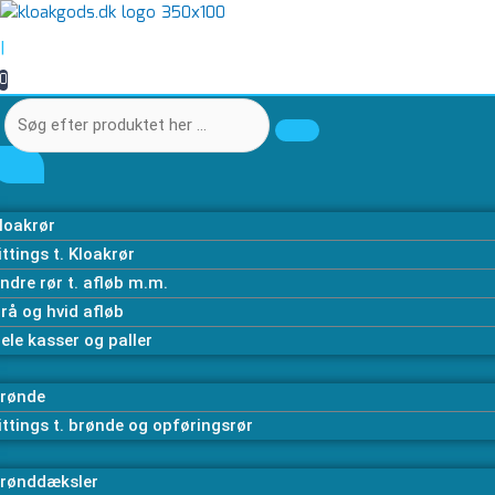
Gå
Søg
Søg
PE-
Kobling
PE-
til
efter
efter
rør
lige
rør
|
indholdet
produktet
produktet
50
50
50
0
her
her
mm
mm
mm
…
…
100m
antal
50m
PN10
PN10
sort.
blå.
antal
antal
loakrør
ittings t. Kloakrør
ndre rør t. afløb m.m.
rå og hvid afløb
ele kasser og paller
rønde
ittings t. brønde og opføringsrør
rønddæksler