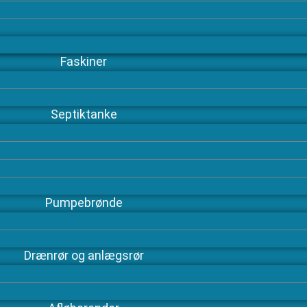
Faskiner
Septiktanke
Pumpebrønde
Drænrør og anlægsrør