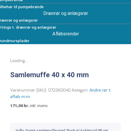
ilbehør til pumpebrønde
Drænrør og anlægsrør
rænrør og anlægsrør
ittings t. drænrør og anlægsrør
Afløbsrender
rundmursplader
Loading...
Samlemuffe 40 x 40 mm
Varenummer (SKU):
072360040
Kategori:
Andre rør t.
afløb m.m.
171,00
kr.
inkl. moms
Isiflo Sprint samlemuffe med ‘Push-in’ kobling til PE-rør.