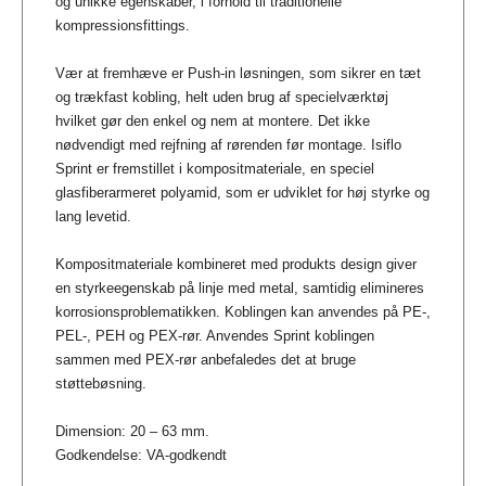
og unikke egenskaber, i forhold til traditionelle
kompressionsfittings.
Vær at fremhæve er Push-in løsningen, som sikrer en tæt
og trækfast kobling, helt uden brug af specielværktøj
hvilket gør den enkel og nem at montere. Det ikke
nødvendigt med rejfning af rørenden før montage. Isiflo
Sprint er fremstillet i kompositmateriale, en speciel
glasfiberarmeret polyamid, som er udviklet for høj styrke og
lang levetid.
Kompositmateriale kombineret med produkts design giver
en styrkeegenskab på linje med metal, samtidig elimineres
korrosionsproblematikken. Koblingen kan anvendes på PE-,
PEL-, PEH og PEX-rør. Anvendes Sprint koblingen
sammen med PEX-rør anbefaledes det at bruge
støttebøsning.
Dimension: 20 – 63 mm.
Godkendelse: VA-godkendt