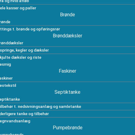
rå og hvid afløb
ele kasser og paller
Brønde
rønde
ittings t. brønde og opføringsrør
Brønddæksler
rønddæksler
opringe, kegler og dæksler
kjulte dæksler og riste
esmig
Faskiner
askiner
eotekstil
Septiktanke
eptiktanke
ilbehør t. nedsivningsanlæg og samletanke
derligere tanke og tilbehør
egnvandsanlæg
Pumpebrønde
umpebrønde