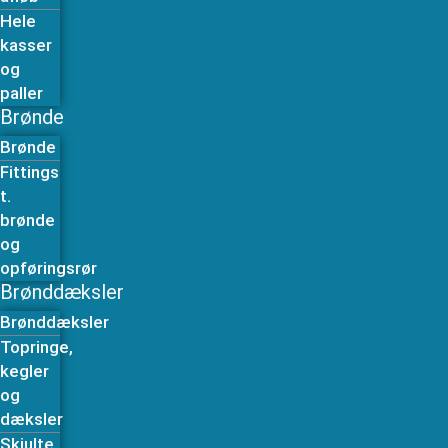
Hele
kasser
og
paller
Brønde
Brønde
Fittings
t.
brønde
og
opføringsrør
Brønddæksler
Brønddæksler
Topringe,
kegler
og
dæksler
Skjulte