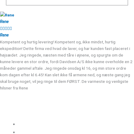
Rene





Rene
Kompetent og hurtig levering! Kompetent og, ikke mindst, hurtig
ekspedition! Dette firma ved hvad de laver, og har kunden fast placeret i
højsædet. Jeg ringede, næsten med tåre i øjnene, og spurgte om de
kunne levere en stor ordre, fordi Davidsen A/S ikke kunne overholde en 2
måneder gammel aftale. Jeg ringede onsdag kl 16, og min store ordre
kom dagen efter kl 6.45! Kan slet ikke få armene ned, og næste gang jeg
skal bruge noget, vil jeg ringe til dem FØRST. De varmeste og venligste
hilsner fra Rene
Kloakgods
Om Kloakgods
Bruger login