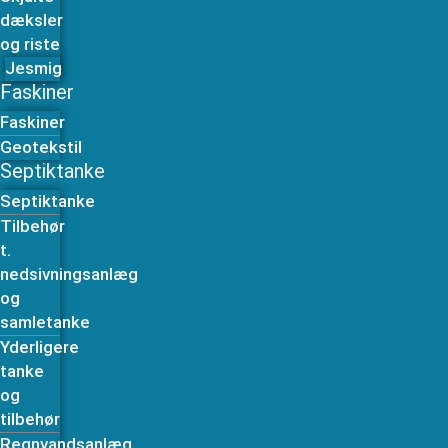
dæksler
og riste
Jesmig
Faskiner
Faskiner
Geotekstil
Septiktanke
Septiktanke
Tilbehør
t.
nedsivningsanlæg
og
samletanke
Yderligere
tanke
og
tilbehør
Regnvandsanlæg