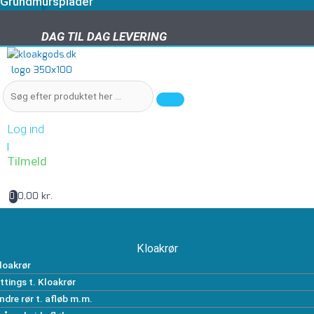
Grundmursplader
DAG TIL DAG LEVERING
DAG TIL DAG LEVERING
Log ind
|
Tilmeld
0,00 kr.
0
Kloakrør
loakrør
ittings t. Kloakrør
ndre rør t. afløb m.m.