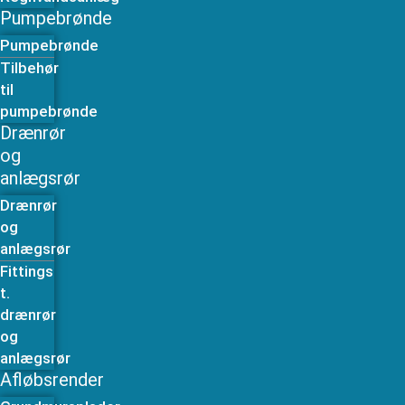
Pumpebrønde
Pumpebrønde
Tilbehør
til
pumpebrønde
Drænrør
og
anlægsrør
Drænrør
og
anlægsrør
Fittings
t.
drænrør
og
anlægsrør
Afløbsrender