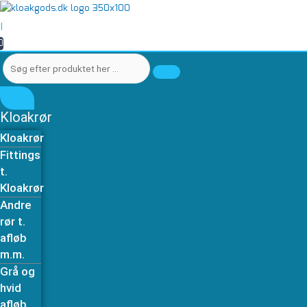
Gå
Søg
Søg
Samlemuffe
til
efter
efter
40
|
indholdet
produktet
produktet
x
0
her
her
40
…
…
mm
antal
Kloakrør
Kloakrør
Fittings
t.
Kloakrør
Andre
rør t.
afløb
m.m.
Grå og
hvid
afløb