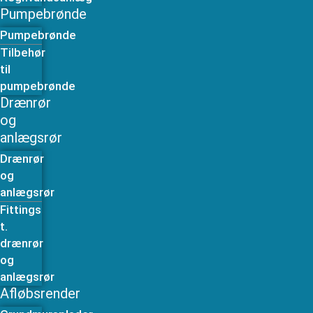
Pumpebrønde
Pumpebrønde
Tilbehør
til
pumpebrønde
Drænrør
og
anlægsrør
Drænrør
og
anlægsrør
Fittings
t.
drænrør
og
anlægsrør
Afløbsrender