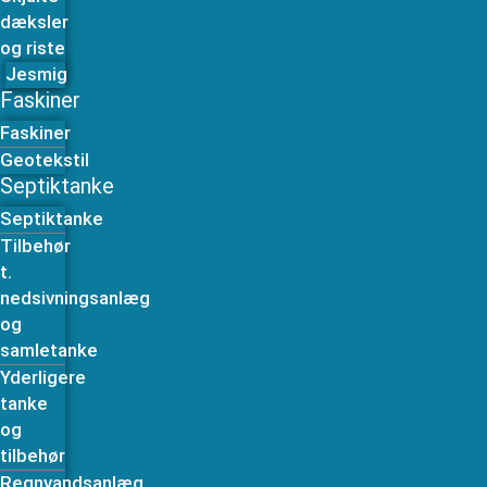
dæksler
og riste
Jesmig
Faskiner
Faskiner
Geotekstil
Septiktanke
Septiktanke
Tilbehør
t.
nedsivningsanlæg
og
samletanke
Yderligere
tanke
og
tilbehør
Regnvandsanlæg