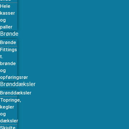
Hele
kasser
og
paller
Brønde
Brønde
Fittings
t.
brønde
og
opføringsrør
Brønddæksler
Brønddæksler
Topringe,
kegler
og
dæksler
Skjulte