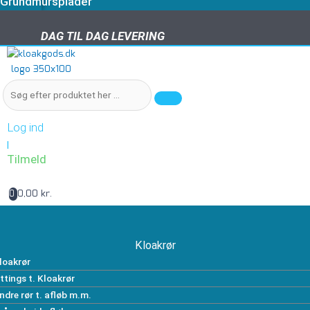
Grundmursplader
DAG TIL DAG LEVERING
DAG TIL DAG LEVERING
Log ind
|
Tilmeld
0,00 kr.
0
Kloakrør
loakrør
ittings t. Kloakrør
ndre rør t. afløb m.m.