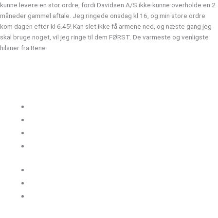
kunne levere en stor ordre, fordi Davidsen A/S ikke kunne overholde en 2
måneder gammel aftale. Jeg ringede onsdag kl 16, og min store ordre
kom dagen efter kl 6.45! Kan slet ikke få armene ned, og næste gang jeg
skal bruge noget, vil jeg ringe til dem FØRST. De varmeste og venligste
hilsner fra Rene
Kloakgods
Om Kloakgods
Bruger login
Kontakt side
Salgs &
leveringsbetingelser
Sitemap
Cookie politik
Blog og guides