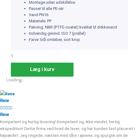
Montage uden adskillelse
Passer til alle PE-rør
Vand PN16
Materiale: PP
Pakning: NBR (PTFE-coatet) kvalitet til drikkevand
Indvendig gevind: ISO 7 (prallel)
Farve: blå omløber, sort krop
Læg i kurv
Loading...
Rene





Rene
Kompetent og hurtig levering! Kompetent og, ikke mindst, hurtig
ekspedition! Dette firma ved hvad de laver, og har kunden fast placeret i
højsædet. Jeg ringede, næsten med tåre i øjnene, og spurgte om de