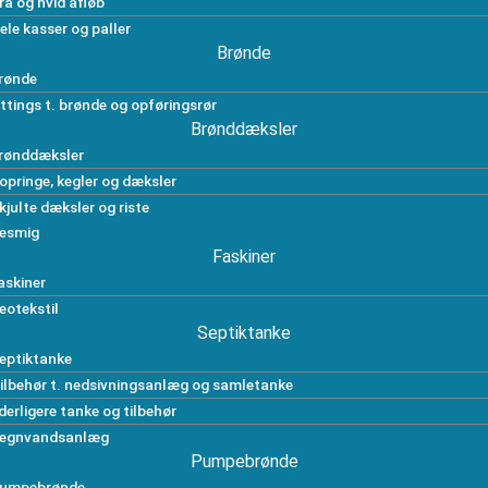
rå og hvid afløb
ele kasser og paller
Brønde
rønde
ittings t. brønde og opføringsrør
Brønddæksler
rønddæksler
opringe, kegler og dæksler
kjulte dæksler og riste
esmig
Faskiner
askiner
eotekstil
Septiktanke
eptiktanke
ilbehør t. nedsivningsanlæg og samletanke
derligere tanke og tilbehør
egnvandsanlæg
Pumpebrønde
umpebrønde