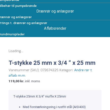
ilbehør til pumpebrønde
Drænrør og anlægsrør
rænrør og anlægsrør
ittings t. drænrør og anlægsrør
Afløbsrender
rundmursplader
Loading...
T-stykke 25 mm x 3/4 ” x 25 mm
Varenummer (SKU):
073674325
Kategori:
Andre rør t.
afløb m.m.
119,00
kr.
inkl. moms
T-stykke 25mm X 3/4″ muffe X 25mm
Med forstærkningsring i rustfri stål (AISI430)