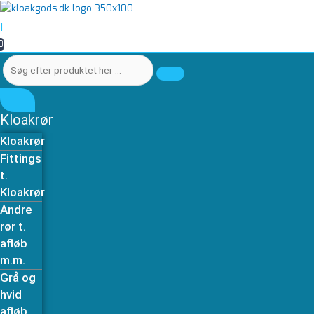
Gå
Søg
Søg
T-
til
efter
efter
stykke
|
indholdet
produktet
produktet
25
0
her
her
mm
…
…
x
3/4
"
x
Kloakrør
25
Kloakrør
mm
Fittings
antal
t.
Kloakrør
Andre
rør t.
afløb
m.m.
Grå og
hvid
afløb