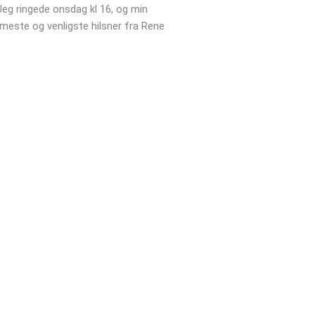
Jeg ringede onsdag kl 16, og min
været yderst behjælpelig og lø
rmeste og venligste hilsner fra Rene