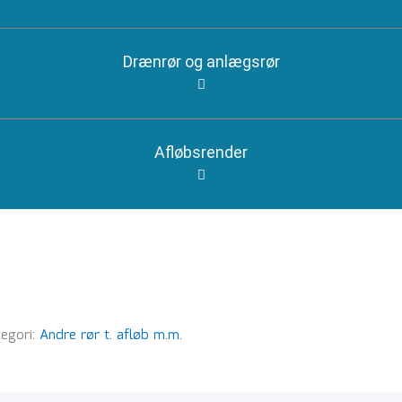
Drænrør og anlægsrør
Afløbsrender
egori:
Andre rør t. afløb m.m.