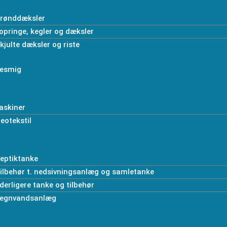
rønddæksler
opringe, kegler og dæksler
kjulte dæksler og riste
esmig
askiner
eotekstil
eptiktanke
ilbehør t. nedsivningsanlæg og samletanke
derligere tanke og tilbehør
egnvandsanlæg