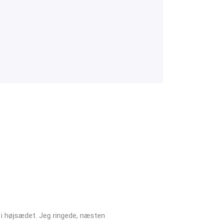
Jens Hansen





Jens
t i højsædet. Jeg ringede, næsten
Vil varmt anbefale kloakgods.dk