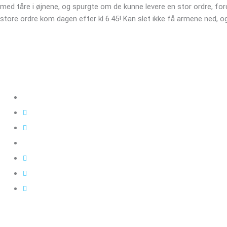
med tåre i øjnene, og spurgte om de kunne levere en stor ordre, fo
store ordre kom dagen efter kl 6.45! Kan slet ikke få armene ned, og
Kloakgods
Om Kloakgods
Bruger login
Kontakt side
Salgs & leveringsbetingelser
Sitemap
Cookie politik
Blog og guides
Kontakt os