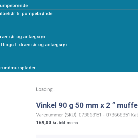
umpebrønde
ilbehør til pumpebrønde
rænrør og anlægsrør
ittings t. drænrør og anlægsrør
rundmursplader
Loading...
Vinkel 90 g 50 mm x 2 ” muffe
Varenummer (SKU):
073668151 - 073668351
Kat
169,00
kr.
inkl. moms