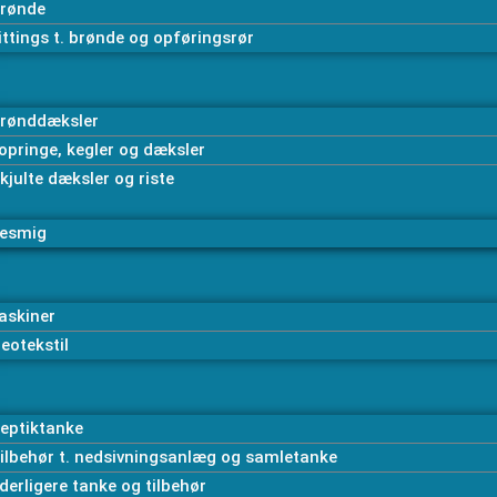
rønde
ittings t. brønde og opføringsrør
rønddæksler
opringe, kegler og dæksler
kjulte dæksler og riste
esmig
askiner
eotekstil
eptiktanke
ilbehør t. nedsivningsanlæg og samletanke
derligere tanke og tilbehør