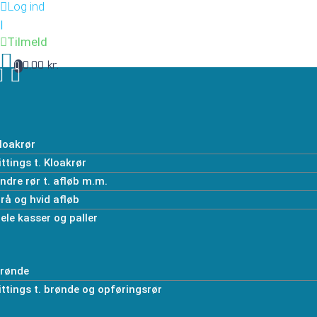
Log ind
|
Tilmeld
0,00 kr.
0
loakrør
ittings t. Kloakrør
ndre rør t. afløb m.m.
rå og hvid afløb
ele kasser og paller
rønde
ittings t. brønde og opføringsrør