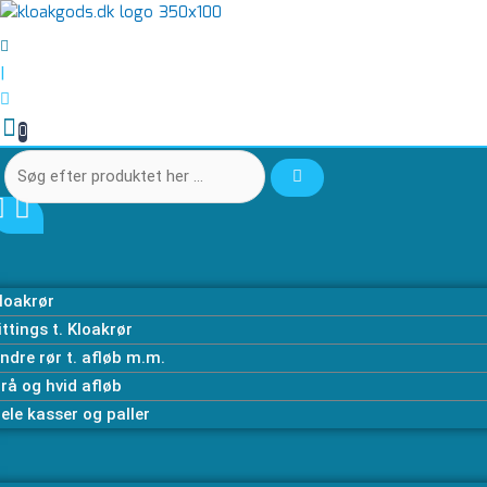
Gå
Søg
Søg
Vinkel
til
efter
efter
90
indholdet
produktet
produktet
g
|
her
her
50
…
…
mm
0
x
2
"
muffe
antal
loakrør
ittings t. Kloakrør
ndre rør t. afløb m.m.
rå og hvid afløb
ele kasser og paller