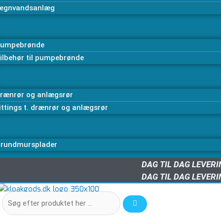
egnvandsanlæg
umpebrønde
ilbehør til pumpebrønde
rænrør og anlægsrør
ittings t. drænrør og anlægsrør
rundmursplader
DAG TIL DAG LEVER
DAG TIL DAG LEVER