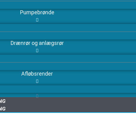
Pumpebrønde
Drænrør og anlægsrør
Afløbsrender
ING
ING