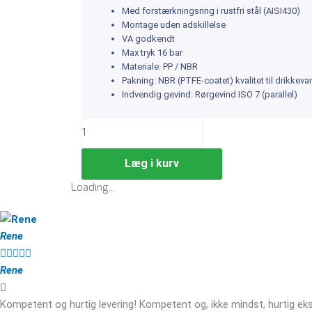
Med forstærkningsring i rustfri stål (AISI430)
Montage uden adskillelse
VA godkendt
Max tryk 16 bar
Materiale: PP / NBR
Pakning: NBR (PTFE-coatet) kvalitet til drikkeva
Indvendig gevind: Rørgevind ISO 7 (parallel)
Læg i kurv
Loading...
Rene





Rene
Kompetent og hurtig levering! Kompetent og, ikke mindst, hurtig eks