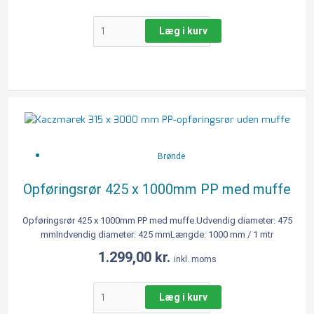
Læg i kurv
Opføringsrør
425
x
1000mm
Brønde
PP
med
Opføringsrør 425 x 1000mm PP med muffe
muffe
antal
Opføringsrør 425 x 1000mm PP med muffe.Udvendig diameter: 475
mmIndvendig diameter: 425 mmLængde: 1000 mm / 1 mtr
1.299,00
kr.
inkl. moms
Læg i kurv