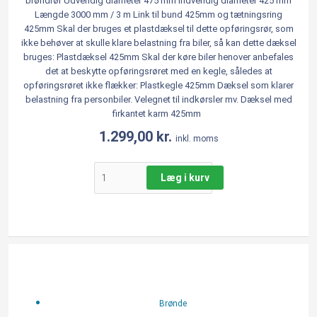
brøndrør Udvendig diameter 475 mm Indvendig diameter 425 mm
Længde 3000 mm / 3 m Link til bund 425mm og tætningsring
425mm Skal der bruges et plastdæksel til dette opføringsrør, som
ikke behøver at skulle klare belastning fra biler, så kan dette dæksel
bruges: Plastdæksel 425mm Skal der køre biler henover anbefales
det at beskytte opføringsrøret med en kegle, således at
opføringsrøret ikke flækker: Plastkegle 425mm Dæksel som klarer
belastning fra personbiler. Velegnet til indkørsler mv. Dæksel med
firkantet karm 425mm
1.299,00
kr.
inkl. moms
Læg i kurv
Opføringsrør
425
x
6000
Brønde
mm