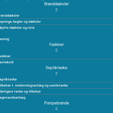
Brønddæksler
rønddæksler
opringe, kegler og dæksler
kjulte dæksler og riste
esmig
Faskiner
askiner
eotekstil
Septiktanke
eptiktanke
ilbehør t. nedsivningsanlæg og samletanke
derligere tanke og tilbehør
egnvandsanlæg
Pumpebrønde