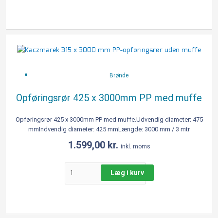
Opføringsrør
425
x
3000mm
Brønde
PP
med
Opføringsrør 425 x 3000mm PP med muffe
muffe
antal
Opføringsrør 425 x 3000mm PP med muffe.Udvendig diameter: 475
mmIndvendig diameter: 425 mmLængde: 3000 mm / 3 mtr
1.599,00
kr.
inkl. moms
Læg i kurv