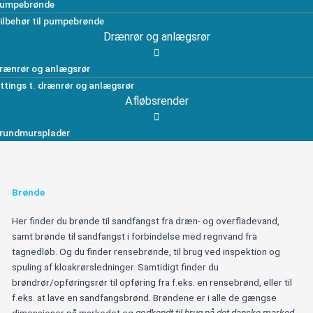
umpebrønde
ilbehør til pumpebrønde
Drænrør og anlægsrør
rænrør og anlægsrør
ittings t. drænrør og anlægsrør
Afløbsrender
rundmursplader
Brønde
Her finder du brønde til sandfangst fra dræn- og overfladevand,
samt brønde til sandfangst i forbindelse med regnvand fra
tagnedløb. Og du finder rensebrønde, til brug ved inspektion og
spuling af kloakrørsledninger. Samtidigt finder du
brøndrør/opføringsrør til opføring fra f.eks. en rensebrønd, eller til
f.eks. at lave en sandfangsbrønd. Brøndene er i alle de gængse