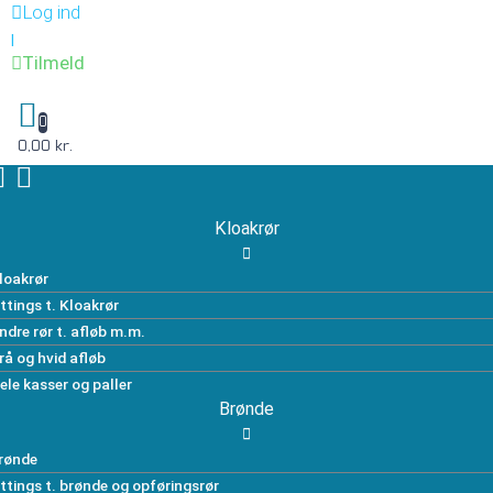
Log ind
|
Tilmeld
0
0,00 kr.
Kloakrør
loakrør
ittings t. Kloakrør
ndre rør t. afløb m.m.
rå og hvid afløb
ele kasser og paller
Brønde
rønde
ittings t. brønde og opføringsrør