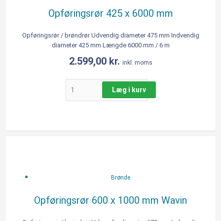
antal
Opføringsrør 425 x 6000 mm
Opføringsrør / brøndrør Udvendig diameter 475 mm Indvendig
diameter 425 mm Længde 6000 mm / 6 m
2.599,00
kr.
inkl. moms
Læg i kurv
Opføringsrør
600
x
1000
Brønde
mm
Wavin
Opføringsrør 600 x 1000 mm Wavin
antal