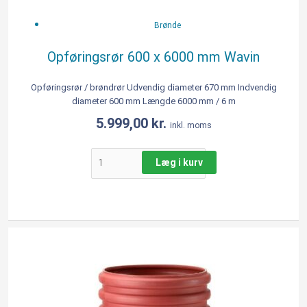
x
6000
Brønde
mm
Wavin
Opføringsrør 600 x 6000 mm Wavin
antal
Opføringsrør / brøndrør Udvendig diameter 670 mm Indvendig
diameter 600 mm Længde 6000 mm / 6 m
5.999,00
kr.
inkl. moms
Læg i kurv