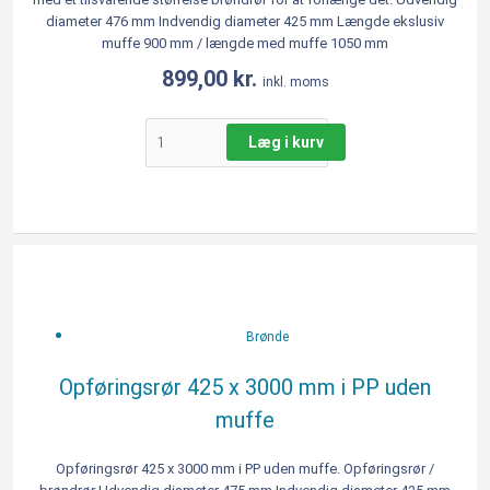
diameter 476 mm Indvendig diameter 425 mm Længde ekslusiv
muffe 900 mm / længde med muffe 1050 mm
899,00
kr.
inkl. moms
Læg i kurv
Opføringsrør
425
x
3000
Brønde
mm
i
Opføringsrør 425 x 3000 mm i PP uden
PP
muffe
uden
muffe
antal
Opføringsrør 425 x 3000 mm i PP uden muffe. Opføringsrør /