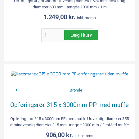
Opføringsrør / brøndrør Udvendig diameter 670 mm Indvendig
diameter 600 mm Længde 1000 mm / 1 m
1.249,00
kr.
inkl. moms
Læg i kurv
Opføringsrør
315
x
3000mm
Brønde
PP
med
Opføringsrør 315 x 3000mm PP med muffe
muffe
antal
Opføringsrør 315 x 3000mm PP med muffe.Udvendig diameter 355
mmIndvendig diameter 315 mmLængde 3000 mm / 3 mMed muffe
906,00
kr.
inkl. moms