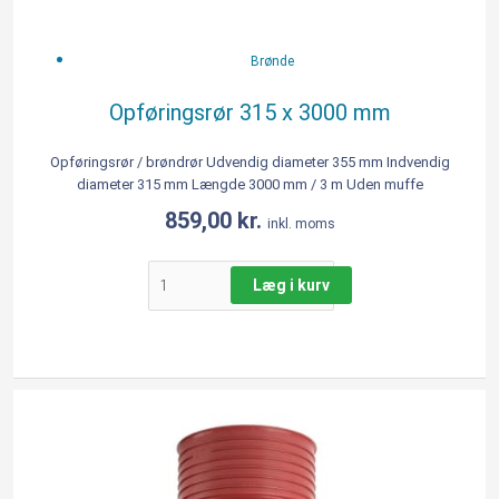
Brønde
Opføringsrør 315 x 3000 mm
Opføringsrør / brøndrør Udvendig diameter 355 mm Indvendig
diameter 315 mm Længde 3000 mm / 3 m Uden muffe
859,00
kr.
inkl. moms
Læg i kurv
Opføringsrør
i
PP
med