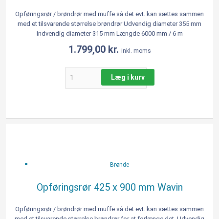
Opføringsrør / brøndrør med muffe så det evt. kan sættes sammen
med et tilsvarende størrelse brøndrør Udvendig diameter 355 mm
Indvendig diameter 315 mm Længde 6000 mm / 6 m
1.799,00
kr.
inkl. moms
Læg i kurv
Opføringsrør
425
x
900
Brønde
mm
Wavin
Opføringsrør 425 x 900 mm Wavin
antal
Opføringsrør / brøndrør med muffe så det evt. kan sættes sammen
med et tilsvarende størrelse brøndrør for at forlænge det. Udvendig