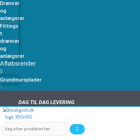
Drænrør
og
anlægsrør
Fittings
t.
drænrør
og
anlægsrør
Afløbsrender
Grundmursplader
DAG TIL DAG LEVERING
DAG TIL DAG LEVERING