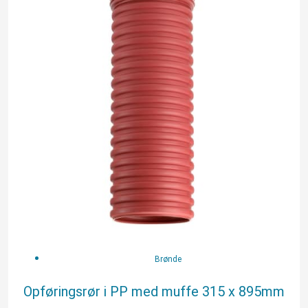
muffe
315
x
895mm
antal
Brønde
Opføringsrør i PP med muffe 315 x 895mm