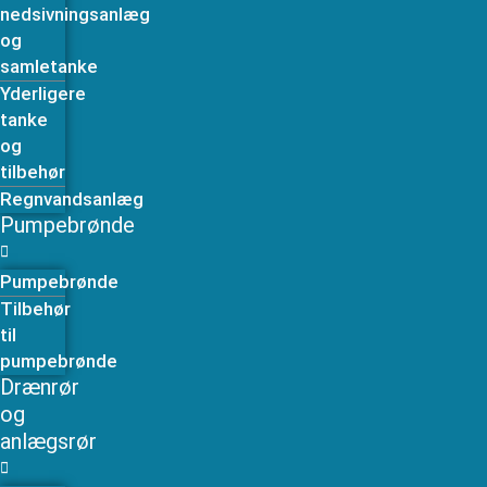
nedsivningsanlæg
og
samletanke
Yderligere
tanke
og
tilbehør
Regnvandsanlæg
Pumpebrønde
Pumpebrønde
Tilbehør
til
pumpebrønde
Drænrør
og
anlægsrør