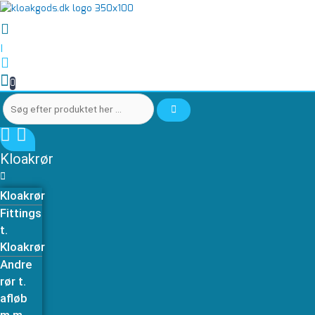
Gå
Søg
Søg
til
efter
efter
indholdet
produktet
produktet
|
her
her
…
…
0
Kloakrør
Kloakrør
Fittings
t.
Kloakrør
Andre
rør t.
afløb