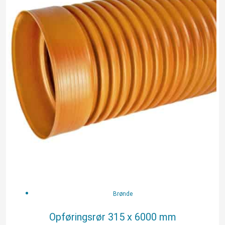
mm
antal
Brønde
Opføringsrør 315 x 6000 mm