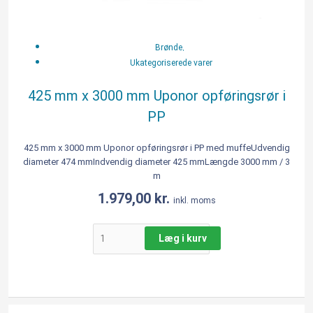
,
Brønde
Ukategoriserede varer
425 mm x 3000 mm Uponor opføringsrør i
PP
425 mm x 3000 mm Uponor opføringsrør i PP med muffeUdvendig
diameter 474 mmIndvendig diameter 425 mmLængde 3000 mm / 3
m
1.979,00
kr.
inkl. moms
Læg i kurv
425