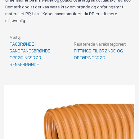
dimensioner på markedet og
godkendt til brug på det danske marked
.
Bemærk dog at der kan være krav om brønde og opføringsrør i
materialet PP, bl.a. i Københavnsområdet, da PP er lidt mere
miljøvenligt.
Vælg:
TAGBRØNDE
|
Relaterede varekategorier:
SANDFANGSBRØNDE
|
FITTINGS TIL BRØNDE OG
OPFØRINGSRØR
|
OPFØRINGSRØR
RENSEBRØNDE
Opføringsrør
Viser 23 resultater
315
x
1250
mm
antal