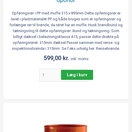
Opføringsrør i PP med muffe 315 x 895mm Dette opføringsrør er
lavet i plastmaterialet PP og både bruges som et opføringsrør og
forlænger rør til brønde, da røret har en muffe. Husk brøndbund og
tætningsring til dette opføringsrør: Bund og tætningsring. Som
billigt dæksel i belastningsklasse A15, passer dette direkte på
opføringsrøret: 315mm dæksel Passer sammen med rense -og
inspektionsbrønde i 315mm. Se f.eks udvalg her: Rensebrønde.
599,00
kr.
inkl. moms
Læg i kurv
Opføringsrør
315
x
1000
mm