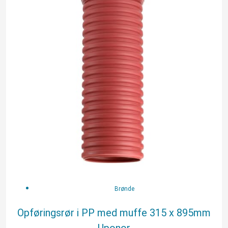
315
x
895mm
Uponor
antal
Brønde
Opføringsrør i PP med muffe 315 x 895mm
Uponor