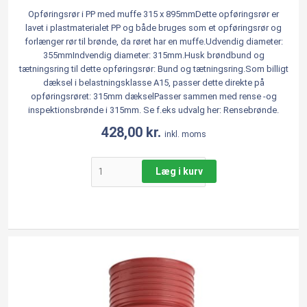
Opføringsrør i PP med muffe 315 x 895mmDette opføringsrør er
lavet i plastmaterialet PP og både bruges som et opføringsrør og
forlænger rør til brønde, da røret har en muffe.Udvendig diameter:
355mmIndvendig diameter: 315mm.Husk brøndbund og
tætningsring til dette opføringsrør: Bund og tætningsring.Som billigt
dæksel i belastningsklasse A15, passer dette direkte på
opføringsrøret: 315mm dækselPasser sammen med rense -og
inspektionsbrønde i 315mm. Se f.eks udvalg her: Rensebrønde.
428,00
kr.
inkl. moms
Læg i kurv
Opføringsrør
i
PP
med
muffe