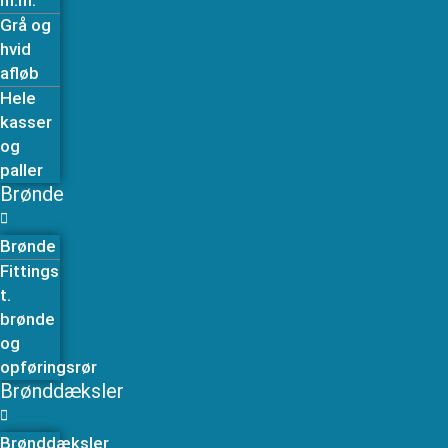
m.m.
Grå og
hvid
afløb
Hele
kasser
og
paller
Brønde
Brønde
Fittings
t.
brønde
og
opføringsrør
Brønddæksler
Brønddæksler