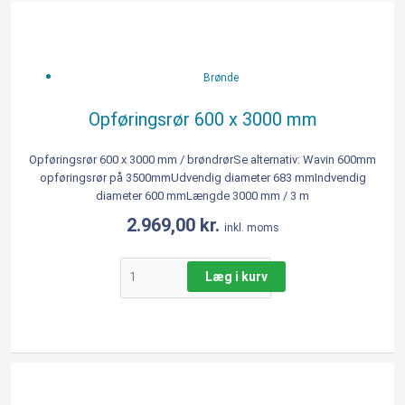
Opføringsrør
600
x
3000
Brønde
mm
antal
Opføringsrør 600 x 3000 mm
Opføringsrør 600 x 3000 mm / brøndrørSe alternativ: Wavin 600mm
opføringsrør på 3500mmUdvendig diameter 683 mmIndvendig
diameter 600 mmLængde 3000 mm / 3 m
2.969,00
kr.
inkl. moms
Læg i kurv
Opføringsrør
600