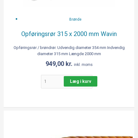
Brønde
Opføringsrør 315 x 2000 mm Wavin
Opføringsrør / brøndrør. Udvendig diameter 354 mm Indvendig
diameter 315 mm Længde 2000 mm
949,00
kr.
inkl. moms
Læg i kurv
Opføringsrør
315
x
6000