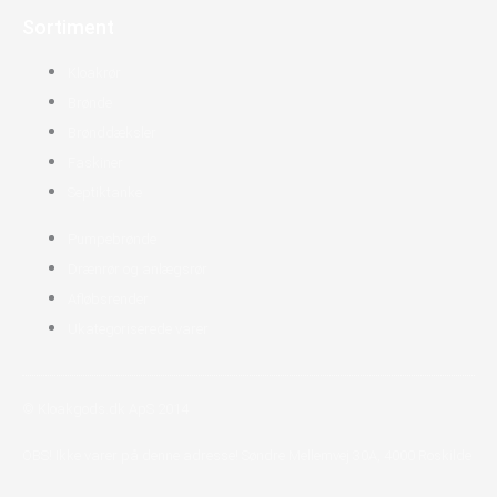
Sortiment
Kloakrør
Brønde
Brønddæksler
Faskiner
Septiktanke
Pumpebrønde
Drænrør og anlægsrør
Afløbsrender
Ukategoriserede varer
© Kloakgods.dk ApS 2014
OBS! Ikke varer på denne adresse! Søndre Mellemvej 30A, 4000 Roskilde