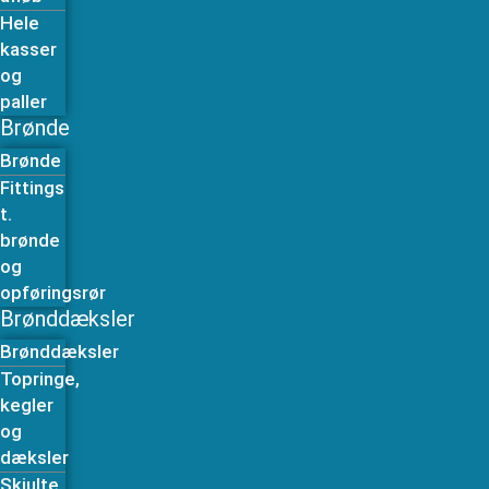
Hele
kasser
og
paller
Brønde
Brønde
Fittings
t.
brønde
og
opføringsrør
Brønddæksler
Brønddæksler
Topringe,
kegler
og
dæksler
Skjulte