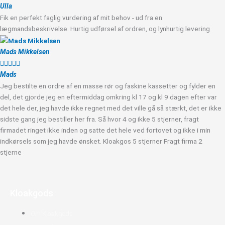
Ulla
Fik en perfekt faglig vurdering af mit behov - ud fra en
lægmandsbeskrivelse. Hurtig udførsel af ordren, og lynhurtig levering
Mads Mikkelsen





Mads
Jeg bestilte en ordre af en masse rør og faskine kassetter og fylder en
del, det gjorde jeg en eftermiddag omkring kl 17 og kl 9 dagen efter var
det hele der, jeg havde ikke regnet med det ville gå så stærkt, det er ikke
sidste gang jeg bestiller her fra. Så hvor 4 og ikke 5 stjerner, fragt
firmadet ringet ikke inden og satte det hele ved fortovet og ikke i min
indkørsels som jeg havde ønsket. Kloakgos 5 stjerner Fragt firma 2
stjerne
Kloakgods
Om Kloakgods