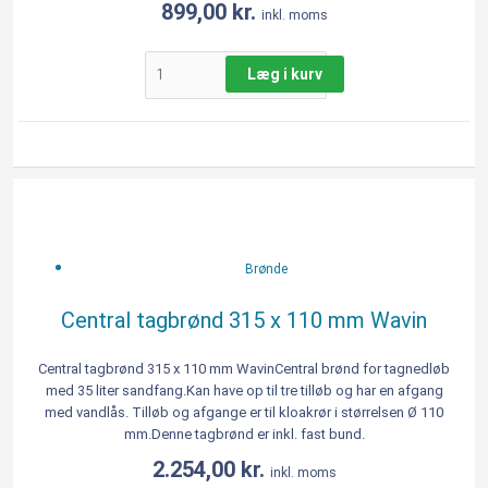
899,00
kr.
inkl. moms
Læg i kurv
Central
tagbrønd
315
x
Brønde
110
mm
Central tagbrønd 315 x 110 mm Wavin
Wavin
antal
Central tagbrønd 315 x 110 mm WavinCentral brønd for tagnedløb
med 35 liter sandfang.Kan have op til tre tilløb og har en afgang
med vandlås. Tilløb og afgange er til kloakrør i størrelsen Ø 110
mm.Denne tagbrønd er inkl. fast bund.
2.254,00
kr.
inkl. moms