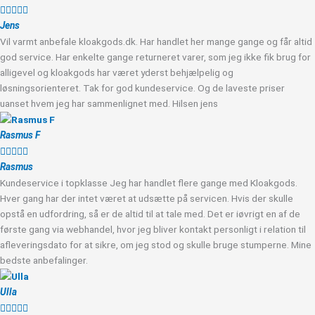





Jens
Vil varmt anbefale kloakgods.dk. Har handlet her mange gange og får altid
god service. Har enkelte gange returneret varer, som jeg ikke fik brug for
alligevel og kloakgods har været yderst behjælpelig og
løsningsorienteret. Tak for god kundeservice. Og de laveste priser
uanset hvem jeg har sammenlignet med. Hilsen jens
Rasmus F





Rasmus
Kundeservice i topklasse Jeg har handlet flere gange med Kloakgods.
Hver gang har der intet været at udsætte på servicen. Hvis der skulle
opstå en udfordring, så er de altid til at tale med. Det er iøvrigt en af de
første gang via webhandel, hvor jeg bliver kontakt personligt i relation til
afleveringsdato for at sikre, om jeg stod og skulle bruge stumperne. Mine
bedste anbefalinger.
Ulla




