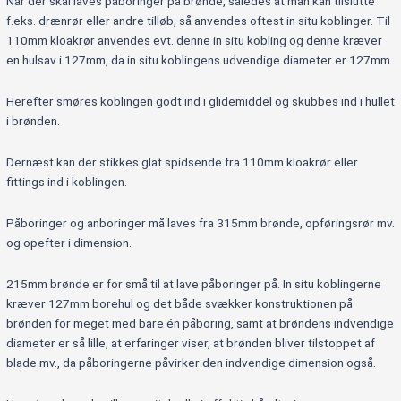
Når der skal laves påboringer på brønde, således at man kan tilslutte
f.eks. drænrør eller andre tilløb, så anvendes oftest in situ koblinger. Til
110mm kloakrør anvendes evt. denne in situ kobling og denne kræver
en hulsav i 127mm, da in situ koblingens udvendige diameter er 127mm.
Herefter smøres koblingen godt ind i glidemiddel og skubbes ind i hullet
i brønden.
Dernæst kan der stikkes glat spidsende fra 110mm kloakrør eller
fittings ind i koblingen.
Påboringer og anboringer må laves fra 315mm brønde, opføringsrør mv.
og opefter i dimension.
215mm brønde er for små til at lave påboringer på. In situ koblingerne
kræver 127mm borehul og det både svækker konstruktionen på
brønden for meget med bare én påboring, samt at brøndens indvendige
diameter er så lille, at erfaringer viser, at brønden bliver tilstoppet af
blade mv., da påboringerne påvirker den indvendige dimension også.