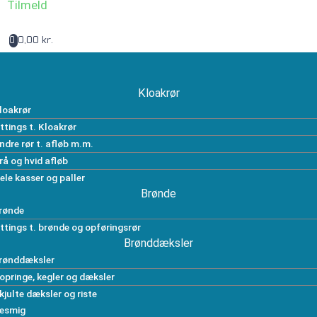
Tilmeld
0,00 kr.
0
Kloakrør
loakrør
ittings t. Kloakrør
ndre rør t. afløb m.m.
rå og hvid afløb
ele kasser og paller
Brønde
rønde
ittings t. brønde og opføringsrør
Brønddæksler
rønddæksler
opringe, kegler og dæksler
kjulte dæksler og riste
esmig