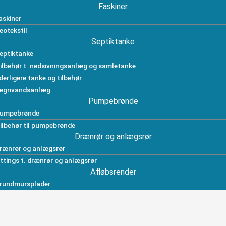
Faskiner
askiner
eotekstil
Septiktanke
eptiktanke
ilbehør t. nedsivningsanlæg og samletanke
derligere tanke og tilbehør
egnvandsanlæg
Pumpebrønde
umpebrønde
ilbehør til pumpebrønde
Drænrør og anlægsrør
rænrør og anlægsrør
ittings t. drænrør og anlægsrør
Afløbsrender
rundmursplader