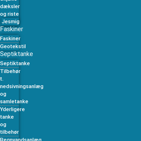
dæksler
og riste
Jesmig
Faskiner
Faskiner
Geotekstil
Septiktanke
Septiktanke
Tilbehør
t.
nedsivningsanlæg
og
samletanke
Yderligere
tanke
og
tilbehør
Regnvandsanlæg