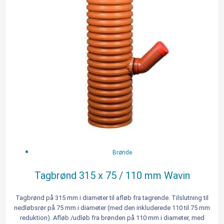
antal
Brønde
Tagbrønd 315 x 75 / 110 mm Wavin
Tagbrønd på 315 mm i diameter til afløb fra tagrende. Tilslutning til
nedløbsrør på 75 mm i diameter (med den inkluderede 110 til 75 mm
reduktion). Afløb /udløb fra brønden på 110 mm i diameter, med