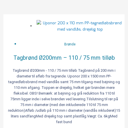
Tagbrønd
Viser 5 resultater
Ø200mm
-
110
/
Brønde
75
mm
Tagbrønd Ø200mm – 110 / 75 mm tilløb
tilløb
antal
Tagbrønd Ø200mm - 110 / 75 mm tilløb Tagbrønd på 200 mm i
diameter til afløb fra tagrende. Uponor 200 x 1500 mm PP-
tagnedløbsbrønd med vandlås samt 75 mm tilgang med bøjning og
110 mm afgang. Toppen er drejelig, hvilket gør brønden mere
fleksibel. OBS! Bemærk: at bøjning og grå reduktion fra 110 til
75mm ligger inde i selve brønden ved levering.Tilslutning til rør på
75 mm i diameter (med den inkluderede 110 til 75 mm
reduktion)Afløb /udløb på 110 mm i diameter (vandlås inkluderet)15
liters sandfangMed drejelig top samt plastlåg.Vægt: Ca. 6kgMed
fast bund