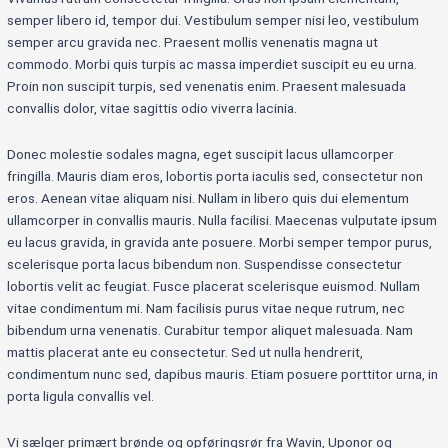
semper libero id, tempor dui. Vestibulum semper nisi leo, vestibulum
semper arcu gravida nec. Praesent mollis venenatis magna ut
commodo. Morbi quis turpis ac massa imperdiet suscipit eu eu urna.
Proin non suscipit turpis, sed venenatis enim. Praesent malesuada
convallis dolor, vitae sagittis odio viverra lacinia.
Donec molestie sodales magna, eget suscipit lacus ullamcorper
fringilla. Mauris diam eros, lobortis porta iaculis sed, consectetur non
eros. Aenean vitae aliquam nisi. Nullam in libero quis dui elementum
ullamcorper in convallis mauris. Nulla facilisi. Maecenas vulputate ipsum
eu lacus gravida, in gravida ante posuere. Morbi semper tempor purus,
scelerisque porta lacus bibendum non. Suspendisse consectetur
lobortis velit ac feugiat. Fusce placerat scelerisque euismod. Nullam
vitae condimentum mi. Nam facilisis purus vitae neque rutrum, nec
bibendum urna venenatis. Curabitur tempor aliquet malesuada. Nam
mattis placerat ante eu consectetur. Sed ut nulla hendrerit,
condimentum nunc sed, dapibus mauris. Etiam posuere porttitor urna, in
porta ligula convallis vel.
Vi sælger primært brønde og opføringsrør fra Wavin, Uponor og