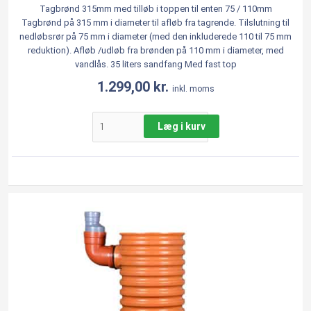
Tagbrønd 315mm med tilløb i toppen til enten 75 / 110mm
Tagbrønd på 315 mm i diameter til afløb fra tagrende. Tilslutning til
nedløbsrør på 75 mm i diameter (med den inkluderede 110 til 75 mm
reduktion). Afløb /udløb fra brønden på 110 mm i diameter, med
vandlås. 35 liters sandfang Med fast top
1.299,00
kr.
inkl. moms
Læg i kurv
Tagbrønd
315
x
75
/
110
mm
Wavin