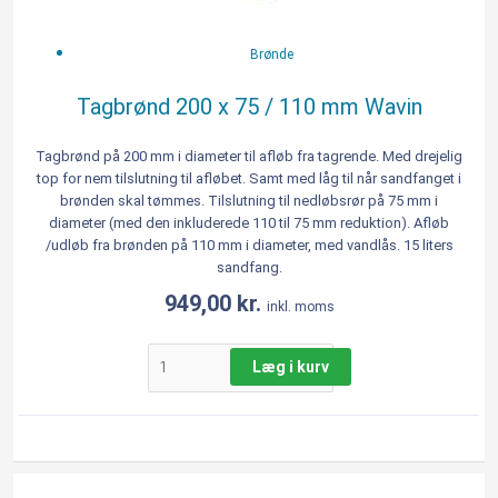
Brønde
Tagbrønd 200 x 75 / 110 mm Wavin
Tagbrønd på 200 mm i diameter til afløb fra tagrende. Med drejelig
top for nem tilslutning til afløbet. Samt med låg til når sandfanget i
brønden skal tømmes. Tilslutning til nedløbsrør på 75 mm i
diameter (med den inkluderede 110 til 75 mm reduktion). Afløb
/udløb fra brønden på 110 mm i diameter, med vandlås. 15 liters
sandfang.
949,00
kr.
inkl. moms
Læg i kurv
Tagbrønd