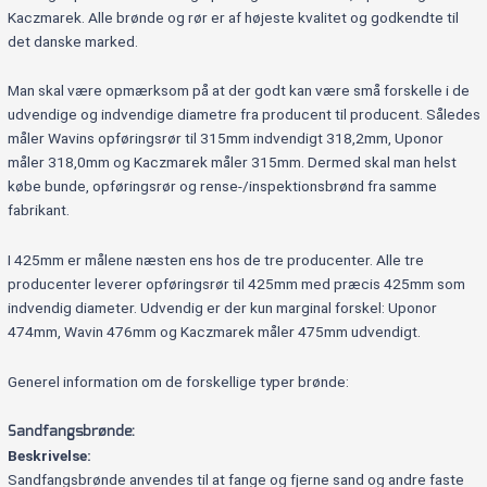
Kaczmarek. Alle brønde og rør er af højeste kvalitet og godkendte til
det danske marked.
Man skal være opmærksom på at der godt kan være små forskelle i de
udvendige og indvendige diametre fra producent til producent. Således
måler Wavins opføringsrør til 315mm indvendigt 318,2mm, Uponor
måler 318,0mm og Kaczmarek måler 315mm. Dermed skal man helst
købe bunde, opføringsrør og rense-/inspektionsbrønd fra samme
fabrikant.
I 425mm er målene næsten ens hos de tre producenter. Alle tre
producenter leverer opføringsrør til 425mm med præcis 425mm som
indvendig diameter. Udvendig er der kun marginal forskel: Uponor
474mm, Wavin 476mm og Kaczmarek måler 475mm udvendigt.
Generel information om de forskellige typer brønde:
Sandfangsbrønde:
Beskrivelse:
Sandfangsbrønde anvendes til at fange og fjerne sand og andre faste