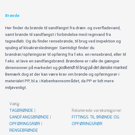
Brønde
Her finder du brønde til sandfangst fra dræn- og overfladevand,
samt brønde til sandfangst i forbindelse med regnvand fra
tagnedløb. Og du finder rensebrønde, til brug ved inspektion og
spuling af kloakrørsledninger. Samtidigt finder du
brøndrør/opføringsrør til opføring fra f.eks. en rensebrønd, eller til
f.eks. at lave en sandfangsbrønd. Brøndene er i alle de gængse
dimensioner på markedet og
godkendt til brug på det danske marked
.
Bemærk dog at der kan være krav om brønde og opføringsrør i
materialet PP, bl.a. i Københavnsområdet, da PP er lidt mere
miljøvenligt.
Vælg:
TAGBRØNDE
|
Relaterede varekategorier:
SANDFANGSBRØNDE
|
FITTINGS TIL BRØNDE OG
OPFØRINGSRØR
|
OPFØRINGSRØR
RENSEBRØNDE