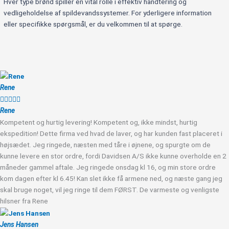
Hver type brønd spiller en vital rolle i effektiv håndtering og
vedligeholdelse af spildevandssystemer. For yderligere information
eller specifikke spørgsmål, er du velkommen til at spørge.
Rene





Rene
Kompetent og hurtig levering! Kompetent og, ikke mindst, hurtig
ekspedition! Dette firma ved hvad de laver, og har kunden fast placeret i
højsædet. Jeg ringede, næsten med tåre i øjnene, og spurgte om de
kunne levere en stor ordre, fordi Davidsen A/S ikke kunne overholde en 2
måneder gammel aftale. Jeg ringede onsdag kl 16, og min store ordre
kom dagen efter kl 6.45! Kan slet ikke få armene ned, og næste gang jeg
skal bruge noget, vil jeg ringe til dem FØRST. De varmeste og venligste
hilsner fra Rene
Jens Hansen