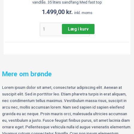
vandlås. 35 liters sandfang Med fast top
1.499,00
kr.
inkl. moms
Læg i kurv
Mere om brønde
Lorem ipsum dolor sit amet, consectetur adipiscing elit. Aenean at
suscipit elit. Sed in porttitor leo. Etiam pharetra turpis in erat aliquam,
nec condimentum tellus maximus. Vestibulum massa risus, suscipit in
arcu nec, mollis accumsan lorem. Nam sed sapien id sapien eleifend
gravida eu ac neque. Proin mauris orci, malesuada ultricies accumsan
eu, vestibulum a justo. Fusce feugiat finibus purus, sit amet lacinia diam
ornare eget. Pellentesque vehicula nulla id augue venenatis elementum.
Vivamus rutrum consectetur fringilla. Cras non ipsum elementum,