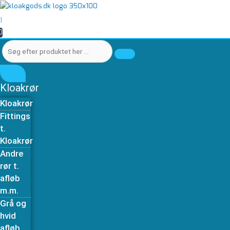
Gå
Søg
Søg
til
efter
efter
|
indholdet
produktet
produktet
0
her
her
…
…
Kloakrør
Kloakrør
Fittings
t.
Kloakrør
Andre
rør t.
afløb
m.m.
Grå og
hvid
afløb