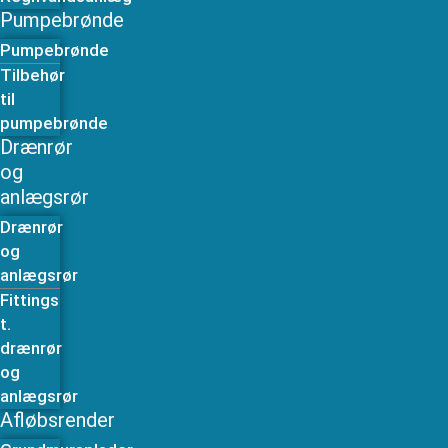
Pumpebrønde
Pumpebrønde
Tilbehør
til
pumpebrønde
Drænrør
og
anlægsrør
Drænrør
og
anlægsrør
Fittings
t.
drænrør
og
anlægsrør
Afløbsrender