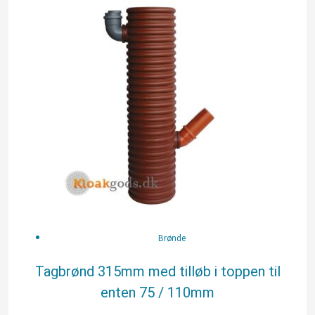
315mm
med
tilløb
i
toppen
til
enten
75
/
110mm
antal
Brønde
Tagbrønd 315mm med tilløb i toppen til
enten 75 / 110mm