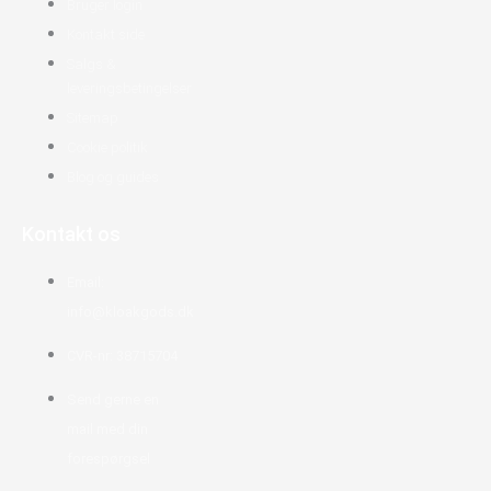
Bruger login
Kontakt side
Salgs &
leveringsbetingelser
Sitemap
Cookie politik
Blog og guides
Kontakt os
Email:
info@kloakgods.dk
CVR-nr: 38715704
Send gerne en
mail med din
forespørgsel