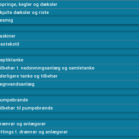
opringe, kegler og dæksler
kjulte dæksler og riste
esmig
askiner
eotekstil
eptiktanke
ilbehør t. nedsivningsanlæg og samletanke
derligere tanke og tilbehør
egnvandsanlæg
umpebrønde
ilbehør til pumpebrønde
rænrør og anlægsrør
ittings t. drænrør og anlægsrør