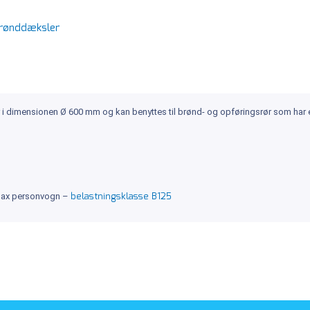
rønddæksler
 i dimensionen Ø 600 mm og kan benyttes til brønd- og opføringsrør som har
belastningsklasse B125
ra max personvogn –