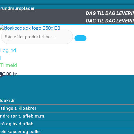
rundmursplader
DAG TIL DAG LEVER
DAG TIL DAG LEVER
Log ind
|
Tilmeld
0,00 kr.
0
loakrør
ittings t. Kloakrør
ndre rør t. afløb m.m.
rå og hvid afløb
ele kasser og paller