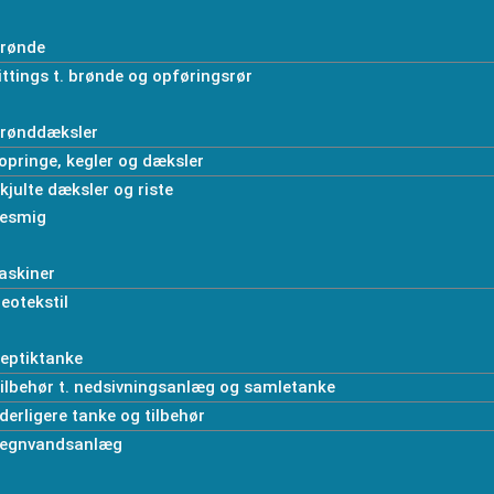
rønde
ittings t. brønde og opføringsrør
rønddæksler
opringe, kegler og dæksler
kjulte dæksler og riste
esmig
askiner
eotekstil
eptiktanke
ilbehør t. nedsivningsanlæg og samletanke
derligere tanke og tilbehør
egnvandsanlæg