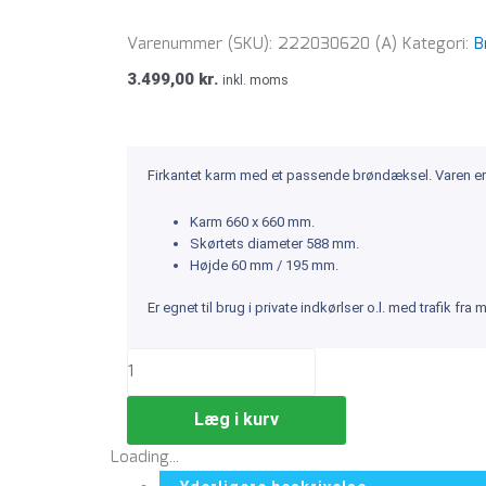
Varenummer (SKU):
222030620 (A)
Kategori:
B
3.499,00
kr.
inkl. moms
Firkantet karm med et passende brøndæksel. Varen er
Karm 660 x 660 mm.
Skørtets diameter 588 mm.
Højde 60 mm / 195 mm.
Er egnet til brug i private indkørlser o.l. med trafik f
Læg i kurv
Loading...