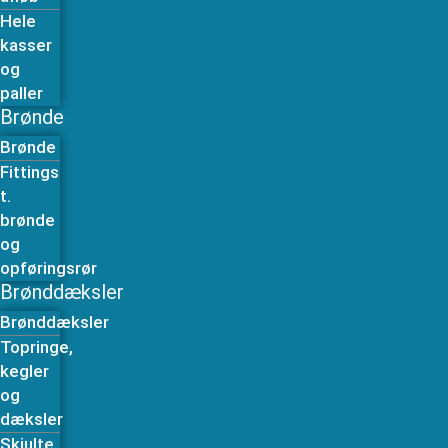
Hele
kasser
og
paller
Brønde
Brønde
Fittings
t.
brønde
og
opføringsrør
Brønddæksler
Brønddæksler
Topringe,
kegler
og
dæksler
Skjulte