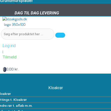
Grundmursplader
DAG TIL DAG LEVERING
DAG TIL DAG LEVERING
Log ind
|
Tilmeld
0,00 kr.
0
Kloakrør
loakrør
ittings t. Kloakrør
ndre rør t. afløb m.m.