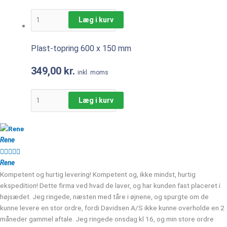
Læg i kurv
Plast-topring 600 x 150 mm
349,00
kr.
inkl. moms
Læg i kurv
Rene





Rene
Kompetent og hurtig levering! Kompetent og, ikke mindst, hurtig
ekspedition! Dette firma ved hvad de laver, og har kunden fast placeret i
højsædet. Jeg ringede, næsten med tåre i øjnene, og spurgte om de
kunne levere en stor ordre, fordi Davidsen A/S ikke kunne overholde en 2
måneder gammel aftale. Jeg ringede onsdag kl 16, og min store ordre