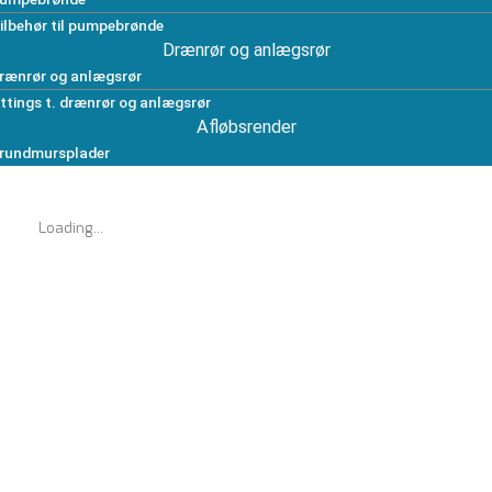
ilbehør til pumpebrønde
Drænrør og anlægsrør
rænrør og anlægsrør
ittings t. drænrør og anlægsrør
Afløbsrender
rundmursplader
Loading...