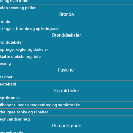
rå og hvid afløb
ele kasser og paller
Brønde
rønde
ittings t. brønde og opføringsrør
Brønddæksler
rønddæksler
opringe, kegler og dæksler
kjulte dæksler og riste
esmig
Faskiner
askiner
eotekstil
Septiktanke
eptiktanke
ilbehør t. nedsivningsanlæg og samletanke
derligere tanke og tilbehør
egnvandsanlæg
Pumpebrønde
umpebrønde