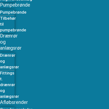
Pumpebrønde
Pumpebrønde
Tilbehør
til
pumpebrønde
Drænrør
og
anlægsrør
Drænrør
og
anlægsrør
Fittings
t.
drænrør
og
anlægsrør
Afløbsrender