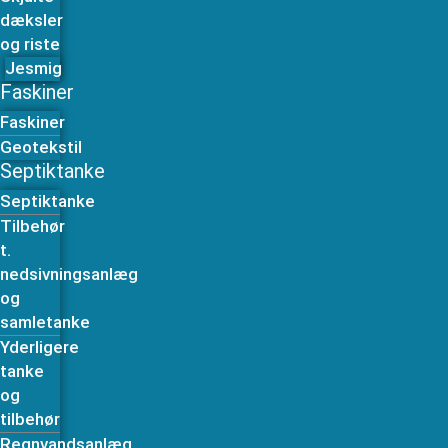
dæksler
og riste
Jesmig
Faskiner
Faskiner
Geotekstil
Septiktanke
Septiktanke
Tilbehør
t.
nedsivningsanlæg
og
samletanke
Yderligere
tanke
og
tilbehør
Regnvandsanlæg