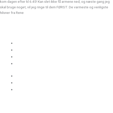
kom dagen efter kl 6.45! Kan slet ikke få armene ned, og næste gang jeg
skal bruge noget, vil jeg ringe til dem FØRST. De varmeste og venligste
hilsner fra Rene
Kloakgods
Om Kloakgods
Bruger login
Kontakt side
Salgs &
leveringsbetingelser
Sitemap
Cookie politik
Blog og guides
Kontakt os