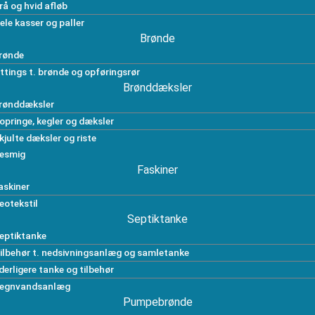
rå og hvid afløb
ele kasser og paller
Brønde
rønde
ittings t. brønde og opføringsrør
Brønddæksler
rønddæksler
opringe, kegler og dæksler
kjulte dæksler og riste
esmig
Faskiner
askiner
eotekstil
Septiktanke
eptiktanke
ilbehør t. nedsivningsanlæg og samletanke
derligere tanke og tilbehør
egnvandsanlæg
Pumpebrønde