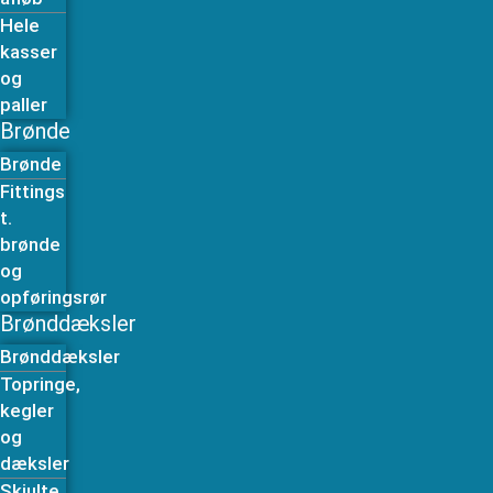
Hele
kasser
og
paller
Brønde
Brønde
Fittings
t.
brønde
og
opføringsrør
Brønddæksler
Brønddæksler
Topringe,
kegler
og
dæksler
Skjulte