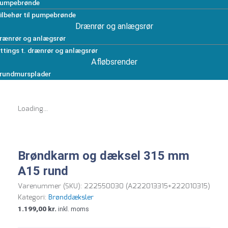
umpebrønde
ilbehør til pumpebrønde
Drænrør og anlægsrør
rænrør og anlægsrør
ittings t. drænrør og anlægsrør
Afløbsrender
rundmursplader
Loading...
Brøndkarm og dæksel 315 mm
A15 rund
Varenummer (SKU):
222550030 (A222013315+222010315)
Kategori:
Brønddæksler
1.199,00
kr.
inkl. moms