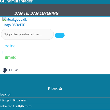
Grundmursplader
DAG TIL DAG LEVERING
DAG TIL DAG LEVERING
Log ind
|
Tilmeld
0,00 kr.
0
Kloakrør
loakrør
ittings t. Kloakrør
ndre rør t. afløb m.m.