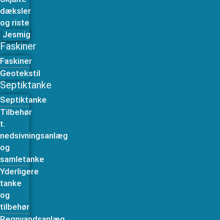
dæksler
og riste
Jesmig
Faskiner
Faskiner
Geotekstil
Septiktanke
Septiktanke
Tilbehør
t.
nedsivningsanlæg
og
samletanke
Yderligere
tanke
og
tilbehør
Regnvandsanlæg