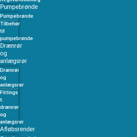
Pumpebrønde
Pumpebrønde
Tilbehør
til
pumpebrønde
Drænrør
og
anlægsrør
Drænrør
og
anlægsrør
Fittings
t.
drænrør
og
anlægsrør
Afløbsrender