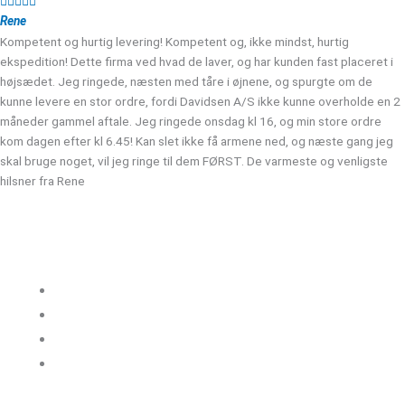





Rene
Kompetent og hurtig levering! Kompetent og, ikke mindst, hurtig
ekspedition! Dette firma ved hvad de laver, og har kunden fast placeret i
højsædet. Jeg ringede, næsten med tåre i øjnene, og spurgte om de
kunne levere en stor ordre, fordi Davidsen A/S ikke kunne overholde en 2
måneder gammel aftale. Jeg ringede onsdag kl 16, og min store ordre
kom dagen efter kl 6.45! Kan slet ikke få armene ned, og næste gang jeg
skal bruge noget, vil jeg ringe til dem FØRST. De varmeste og venligste
hilsner fra Rene
Kloakgods
Om Kloakgods
Bruger login
Kontakt side
Salgs &
leveringsbetingelser