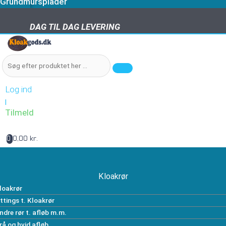
Grundmursplader
DAG TIL DAG LEVERING
DAG TIL DAG LEVERING
Log ind
|
Tilmeld
0,00 kr.
0
Kloakrør
loakrør
ittings t. Kloakrør
ndre rør t. afløb m.m.
rå og hvid afløb