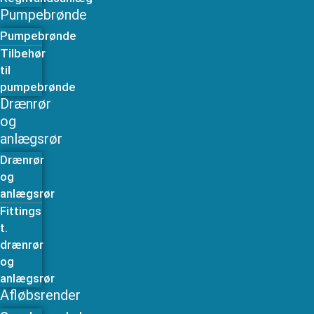
Pumpebrønde
Pumpebrønde
Tilbehør
til
pumpebrønde
Drænrør
og
anlægsrør
Drænrør
og
anlægsrør
Fittings
t.
drænrør
og
anlægsrør
Afløbsrender