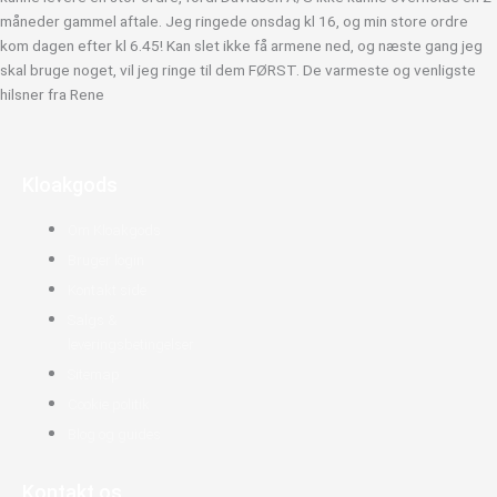
måneder gammel aftale. Jeg ringede onsdag kl 16, og min store ordre
kom dagen efter kl 6.45! Kan slet ikke få armene ned, og næste gang jeg
skal bruge noget, vil jeg ringe til dem FØRST. De varmeste og venligste
hilsner fra Rene
Kloakgods
Om Kloakgods
Bruger login
Kontakt side
Salgs &
leveringsbetingelser
Sitemap
Cookie politik
Blog og guides
Kontakt os