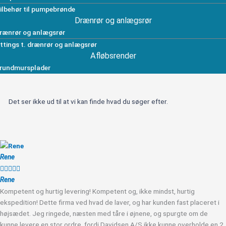
ilbehør til pumpebrønde
Drænrør og anlægsrør
rænrør og anlægsrør
ittings t. drænrør og anlægsrør
Afløbsrender
rundmursplader
Det ser ikke ud til at vi kan finde hvad du søger efter.
Rene





Rene
Kompetent og hurtig levering! Kompetent og, ikke mindst, hurtig
ekspedition! Dette firma ved hvad de laver, og har kunden fast placeret i
højsædet. Jeg ringede, næsten med tåre i øjnene, og spurgte om de
kunne levere en stor ordre, fordi Davidsen A/S ikke kunne overholde en 2