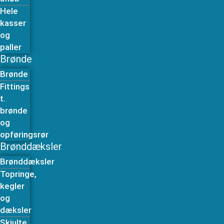
Hele
kasser
og
paller
Brønde
Brønde
Fittings
t.
brønde
og
opføringsrør
Brønddæksler
Brønddæksler
Topringe,
kegler
og
dæksler
Skjulte