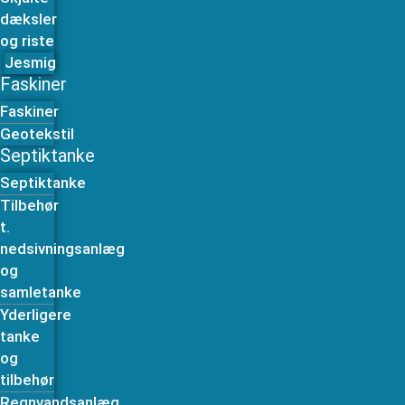
dæksler
og riste
Jesmig
Faskiner
Faskiner
Geotekstil
Septiktanke
Septiktanke
Tilbehør
t.
nedsivningsanlæg
og
samletanke
Yderligere
tanke
og
tilbehør
Regnvandsanlæg