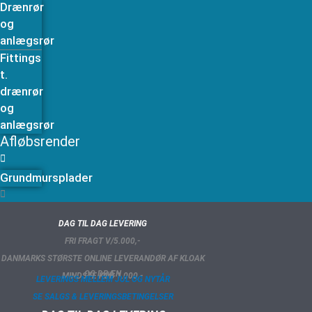
Drænrør
og
anlægsrør
Fittings
t.
drænrør
og
anlægsrør
Afløbsrender
Grundmursplader
DAG TIL DAG LEVERING
FRI FRAGT V/5.000,-
DANMARKS STØRSTE ONLINE LEVERANDØR AF KLOAK
OG DRÆN
MINDSTE KØB 1.000,-
LEVERINGS MELLEM JUL OG NYTÅR
SE SALGS & LEVERINGSBETINGELSER