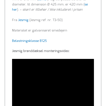
diameter, til dimension Ø 425 mm, er 420 mm (
se
her
). –
skørt er tilbehør / ikke inkluderet i prisen
Fra
Jesmig
(Jesmig ref. nr. T3-50)
Materialet er galvaniseret smedejern
Belastningsklasse B125
Jesmig brønddæksel monteringsvideo: