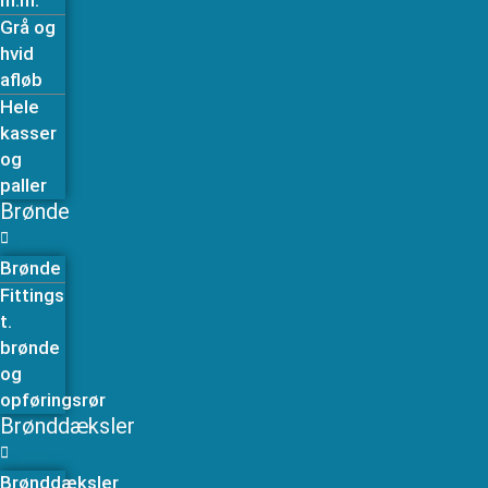
m.m.
Grå og
hvid
afløb
Hele
kasser
og
paller
Brønde
Brønde
Fittings
t.
brønde
og
opføringsrør
Brønddæksler
Brønddæksler