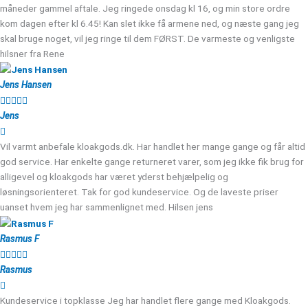
måneder gammel aftale. Jeg ringede onsdag kl 16, og min store ordre
kom dagen efter kl 6.45! Kan slet ikke få armene ned, og næste gang jeg
skal bruge noget, vil jeg ringe til dem FØRST. De varmeste og venligste
hilsner fra Rene
Jens Hansen





Jens
Vil varmt anbefale kloakgods.dk. Har handlet her mange gange og får altid
god service. Har enkelte gange returneret varer, som jeg ikke fik brug for
alligevel og kloakgods har været yderst behjælpelig og
løsningsorienteret. Tak for god kundeservice. Og de laveste priser
uanset hvem jeg har sammenlignet med. Hilsen jens
Rasmus F





Rasmus
Kundeservice i topklasse Jeg har handlet flere gange med Kloakgods.