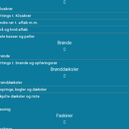
loakrør
ittings t. Kloakrør
ndre rør t. afløb m.m.
rå og hvid afløb
ele kasser og paller
Brønde
rønde
ittings t. brønde og opføringsrør
Brønddæksler
rønddæksler
opringe, kegler og dæksler
kjulte dæksler og riste
esmig
Faskiner
askiner