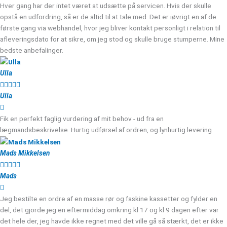
Hver gang har der intet været at udsætte på servicen. Hvis der skulle
opstå en udfordring, så er de altid til at tale med. Det er iøvrigt en af de
første gang via webhandel, hvor jeg bliver kontakt personligt i relation til
afleveringsdato for at sikre, om jeg stod og skulle bruge stumperne. Mine
bedste anbefalinger.
Ulla





Ulla
Fik en perfekt faglig vurdering af mit behov - ud fra en
lægmandsbeskrivelse. Hurtig udførsel af ordren, og lynhurtig levering
Mads Mikkelsen





Mads
Jeg bestilte en ordre af en masse rør og faskine kassetter og fylder en
del, det gjorde jeg en eftermiddag omkring kl 17 og kl 9 dagen efter var
det hele der, jeg havde ikke regnet med det ville gå så stærkt, det er ikke