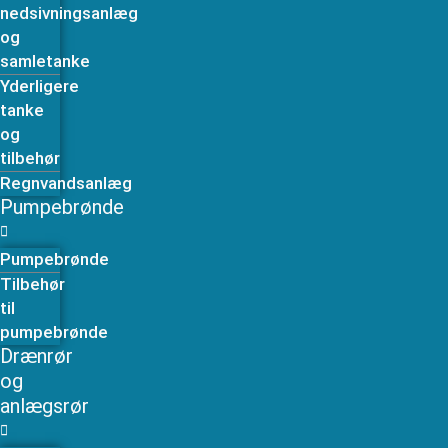
nedsivningsanlæg
og
samletanke
Yderligere
tanke
og
tilbehør
Regnvandsanlæg
Pumpebrønde
Pumpebrønde
Tilbehør
til
pumpebrønde
Drænrør
og
anlægsrør