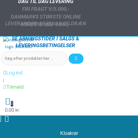
DAG TIL DAG LEVERING
FRI FRAGT V/5.000,-
DANMARKS STØRSTE ONLINE
LEVERANDØR AF KLOAK OG DRÆN
MINDSTE KØB 1.000,-
SE ÅBNINGSTIDER I SALGS &
LEVERINGSBETINGELSER
Log ind
|
Tilmeld
0
0,00 kr.
Kloakrør