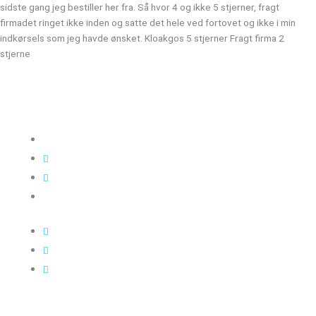
sidste gang jeg bestiller her fra. Så hvor 4 og ikke 5 stjerner, fragt
firmadet ringet ikke inden og satte det hele ved fortovet og ikke i min
indkørsels som jeg havde ønsket. Kloakgos 5 stjerner Fragt firma 2
stjerne
Kloakgods
Om Kloakgods
Bruger login
Kontakt side
Salgs &
leveringsbetingelser
Sitemap
Cookie politik
Blog og guides
Kontakt os