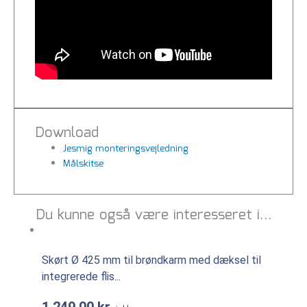
Download
Jesmig monteringsvejledning
Målskitse
Du kunne også være interesseret i…
Skørt Ø 425 mm til brøndkarm med dæksel til
integrerede flis...
1.249,00
kr.