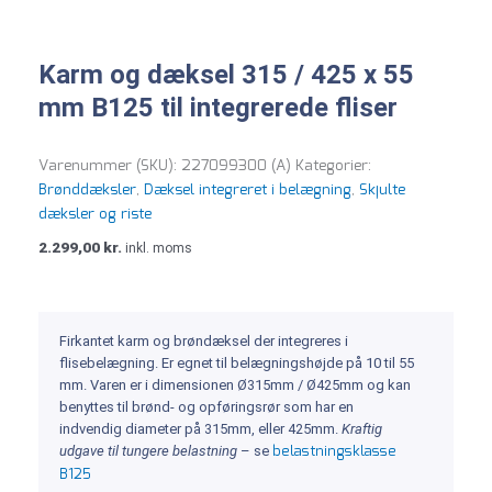
Karm og dæksel 315 / 425 x 55
mm B125 til integrerede fliser
Varenummer (SKU):
227099300 (A)
Kategorier:
Brønddæksler
,
Dæksel integreret i belægning​
,
Skjulte
dæksler og riste
2.299,00
kr.
inkl. moms
Firkantet karm og brøndæksel der integreres i
flisebelægning. Er egnet til belægningshøjde på 10 til 55
mm. Varen er i dimensionen Ø315mm / Ø425mm og kan
benyttes til brønd- og opføringsrør som har en
indvendig diameter på 315mm, eller 425mm.
Kraftig
belastningsklasse
udgave til tungere belastning
– se
B125