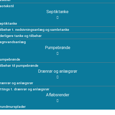
eotekstil
Septiktanke
eptiktanke
ilbehør t. nedsivningsanlæg og samletanke
derligere tanke og tilbehør
egnvandsanlæg
Pumpebrønde
umpebrønde
ilbehør til pumpebrønde
Drænrør og anlægsrør
rænrør og anlægsrør
ittings t. drænrør og anlægsrør
Afløbsrender
rundmursplader