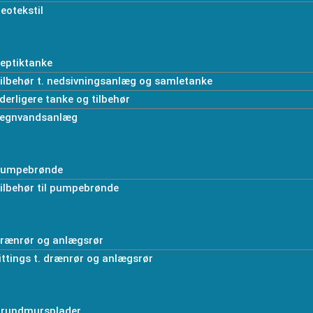
eotekstil
eptiktanke
ilbehør t. nedsivningsanlæg og samletanke
derligere tanke og tilbehør
egnvandsanlæg
umpebrønde
ilbehør til pumpebrønde
rænrør og anlægsrør
ittings t. drænrør og anlægsrør
rundmursplader