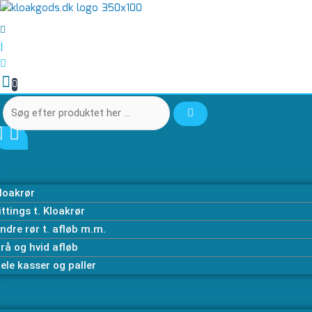
Gå
Søg
Søg
til
efter
efter
indholdet
produktet
produktet
|
her
her
…
…
0
loakrør
ittings t. Kloakrør
ndre rør t. afløb m.m.
rå og hvid afløb
ele kasser og paller