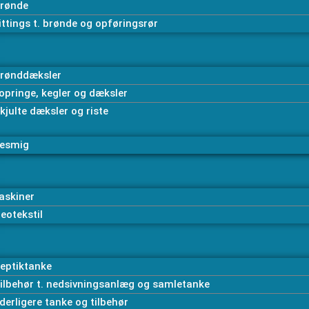
rønde
ittings t. brønde og opføringsrør
rønddæksler
opringe, kegler og dæksler
kjulte dæksler og riste
esmig
askiner
eotekstil
eptiktanke
ilbehør t. nedsivningsanlæg og samletanke
derligere tanke og tilbehør