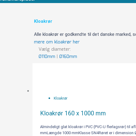
Kloakrør
Alle kloakrør er godkendte til det danske marked, 
mere om kloakrør her
Vælg diameter:
Ø110mm
|
Ø160mm
Viser 7 resultater
Kloakrør
160
x
1000
mm
Kloakrør
antal
Kloakrør 160 x 1000 mm
Almindeligt glat kloakrør i PVC (PVC-U flerlagsrør) til 
mmLængde 1000 mmKlasse SN4Røret er i dimension Ø 