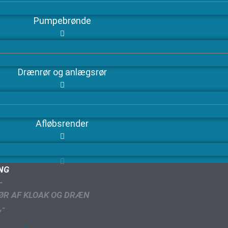
Pumpebrønde
Drænrør og anlægsrør
Afløbsrender
ING
-
ØR AF KLOAK OG DRÆN
,-