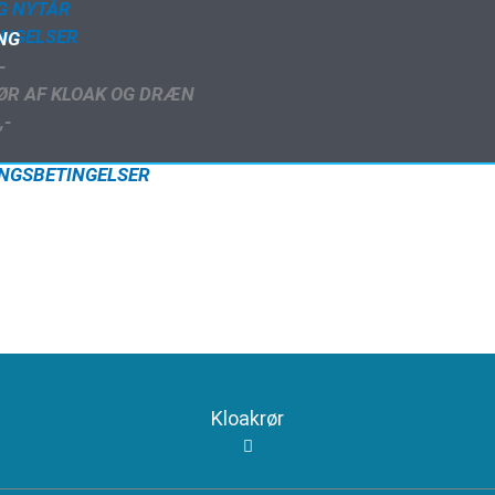
G NYTÅR
INGELSER
ING
-
ØR AF KLOAK OG DRÆN
,-
RINGSBETINGELSER
Kloakrør