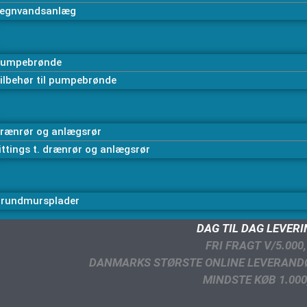
egnvandsanlæg
umpebrønde
ilbehør til pumpebrønde
rænrør og anlægsrør
ittings t. drænrør og anlægsrør
rundmursplader
DAG TIL DAG LEVER
FRI FRAGT V/5.000,
DANMARKS STØRSTE ONLINE LEVERAND
MINDSTE KØB 1.000