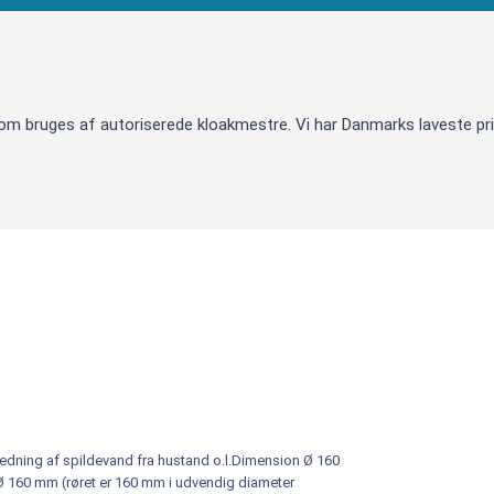
som bruges af autoriserede kloakmestre. Vi har Danmarks laveste pris
afledning af spildevand fra hustand o.l.Dimension Ø 160
160 mm (røret er 160 mm i udvendig diameter