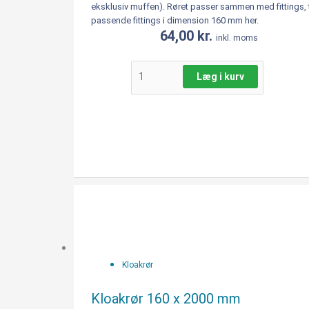
eksklusiv muffen). Røret passer sammen med fittings, t
passende fittings i dimension 160 mm her.
64,00
kr.
inkl. moms
Læg i kurv
Kloakrør
160
x
2000
mm
Kloakrør
antal
Kloakrør 160 x 2000 mm