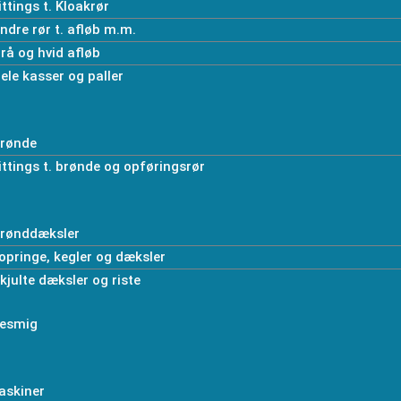
ittings t. Kloakrør
ndre rør t. afløb m.m.
rå og hvid afløb
ele kasser og paller
rønde
ittings t. brønde og opføringsrør
rønddæksler
opringe, kegler og dæksler
kjulte dæksler og riste
esmig
askiner