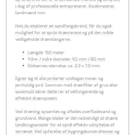
i dag af professionelle entreprenører, kloakmestrer,
landmænd mm.
Hvis du etablerer en sandfangsbrønd, får du også
mulighed for at spule drænrørene og på den måde
vedligeholde drænslangerne.
Længde: 150 meter
Ydre- / indre diameter: 92 mm / 80 mm
Slidsernes størrelse: ca. 2,3 x 7,0 mm.
Egner sig til alle jordarter undtagen mose- og
jernholdig jord. Sammen med drænfilter af grus eller
savsmuld sikrer dette rør et velfungerende og
effektivt drænsystem.
Ved dræning opsamles og afledes overfladevand og
grundvand. Mange steder er det nødvendigt at dræne
landbrugsarealer for at opnå effektiv udnyttelse af
terrænet. Ved opførelse af bygningskonstruktioner og