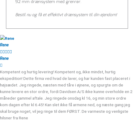
92 mm drænsystem med grenrør.
Bestil nu og få et effektivt drænsystem til din ejendom!
Rene





Rene
Kompetent og hurtig levering! Kompetent og, ikke mindst, hurtig
ekspedition! Dette firma ved hvad de laver, og har kunden fast placeret i
højsædet. Jeg ringede, næsten med tåre i øjnene, og spurgte om de
kunne levere en stor ordre, fordi Davidsen A/S ikke kunne overholde en 2
måneder gammel aftale. Jeg ringede onsdag kl 16, og min store ordre
kom dagen efter kl 6.45! Kan slet ikke få armene ned, og næste gang jeg
skal bruge noget, vil jeg ringe til dem FØRST. De varmeste og venligste
hilsner fra Rene