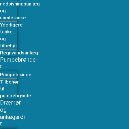
nedsivningsanlæg
og
samletanke
Yderligere
tanke
og
tilbehør
Regnvandsanlæg
Pumpebrønde
Pumpebrønde
Tilbehør
til
pumpebrønde
Drænrør
og
anlægsrør