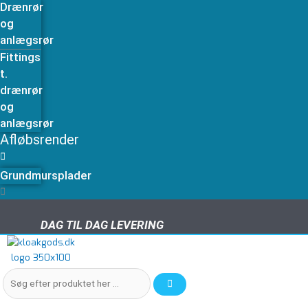
Drænrør
og
anlægsrør
Fittings
t.
drænrør
og
anlægsrør
Afløbsrender
Grundmursplader
DAG TIL DAG LEVERING
DAG TIL DAG LEVERING