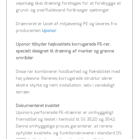
vejanlæg skal dræning foretages for at forebygge at
grund- og overfladevand forårsager sætninger.
Drænrøret er lavet af miljævenlig PE og leveres fra
producenten
Uponor
.
Uponor tilbyder højkvalitets korrugerede PE-rør,
specielt designet til dræning af marker og grønne
områder
Disse rør kombinerer holdbarhed og fleksibilitet med
høj ydeevne. Rørenes korrugerede struktur sikrer
ekstra styrke og nem installation, selv i vanskeligt
terræn.
Dokumenteret kvalitet
Uponors perforerede PE-drænrør er omhyggeligt
fremstillet og testet i henhold til SS 3520 og 3542.
Denne omhyggelige proces garanterer, at rørene
opfylder kvalitets- og funktionskravene i standard DS