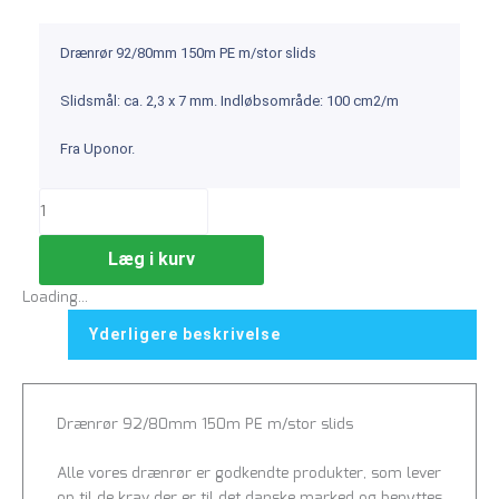
Drænrør 92/80mm 150m PE m/stor slids
Slidsmål: ca. 2,3 x 7 mm. Indløbsområde: 100 cm2/m
Fra Uponor.
Læg i kurv
Loading...
Yderligere beskrivelse
Drænrør 92/80mm 150m PE m/stor slids
Alle vores drænrør er godkendte produkter, som lever
op til de krav der er til det danske marked og benyttes