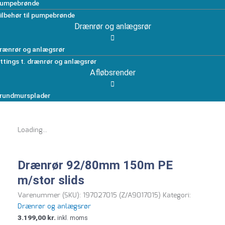
umpebrønde
ilbehør til pumpebrønde
Drænrør og anlægsrør
rænrør og anlægsrør
ittings t. drænrør og anlægsrør
Afløbsrender
rundmursplader
Loading...
Drænrør 92/80mm 150m PE
m/stor slids
Varenummer (SKU):
197027015 (Z/A9017015)
Kategori:
Drænrør og anlægsrør
3.199,00
kr.
inkl. moms