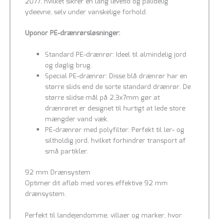
2077, hvilket sikrer en lang levetid og pålidelig
ydeevne, selv under vanskelige forhold.
Uponor PE-drænrørsløsninger:
Standard PE-drænrør: Ideel til almindelig jord
og daglig brug.
Special PE-drænrør: Disse blå drænrør har en
større slids end de sorte standard drænrør. De
større slidse mål på 2,3x7mm gør at
drænrøret er designet til hurtigt at lede store
mængder vand væk.
PE-drænrør med polyfilter: Perfekt til ler- og
siltholdig jord, hvilket forhindrer transport af
små partikler.
92 mm Drænsystem
Optimer dit afløb med vores effektive 92 mm
drænsystem.
Perfekt til landejendomme, villaer og marker, hvor