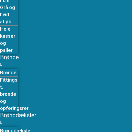
m.m.
Grå og
hvid
afløb
Hele
kasser
og
paller
Brønde
Brønde
Fittings
t.
brønde
og
opføringsrør
Brønddæksler
Brønddæksler