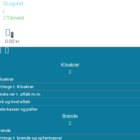
Log ind
|
Tilmeld
0
0,00 kr.
Kloakrør
loakrør
ittings t. Kloakrør
ndre rør t. afløb m.m.
rå og hvid afløb
ele kasser og paller
Brønde
rønde
ittings t. brønde og opføringsrør