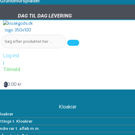
Grundmursplader
DAG TIL DAG LEVERING
DAG TIL DAG LEVERING
Log ind
|
Tilmeld
0,00 kr.
0
Kloakrør
loakrør
ittings t. Kloakrør
ndre rør t. afløb m.m.