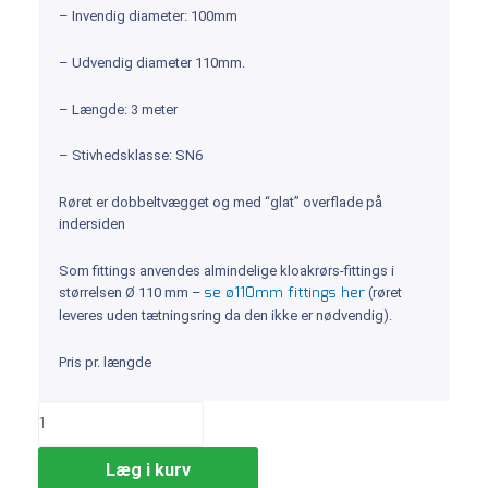
– Invendig diameter: 100mm
– Udvendig diameter 110mm.
– Længde: 3 meter
– Stivhedsklasse: SN6
Røret er dobbeltvægget og med “glat” overflade på
indersiden
Som fittings anvendes almindelige kloakrørs-fittings i
se ø110mm fittings her
størrelsen Ø 110 mm –
(røret
leveres uden tætningsring da den ikke er nødvendig).
Pris pr. længde
Læg i kurv