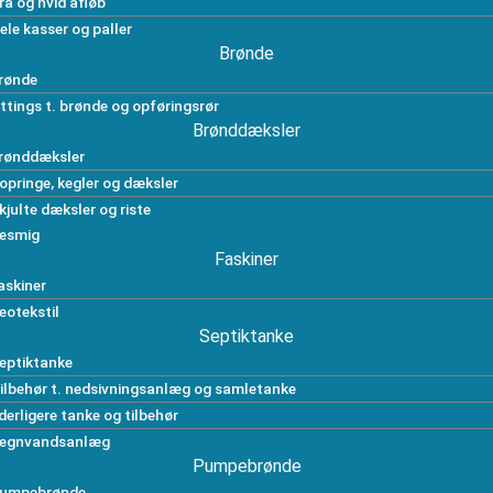
rå og hvid afløb
ele kasser og paller
Brønde
rønde
ittings t. brønde og opføringsrør
Brønddæksler
rønddæksler
opringe, kegler og dæksler
kjulte dæksler og riste
esmig
Faskiner
askiner
eotekstil
Septiktanke
eptiktanke
ilbehør t. nedsivningsanlæg og samletanke
derligere tanke og tilbehør
egnvandsanlæg
Pumpebrønde
umpebrønde