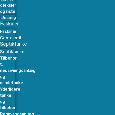
dæksler
og riste
Jesmig
Faskiner
Faskiner
Geotekstil
Septiktanke
Septiktanke
Tilbehør
t.
nedsivningsanlæg
og
samletanke
Yderligere
tanke
og
tilbehør
Regnvandsanlæg