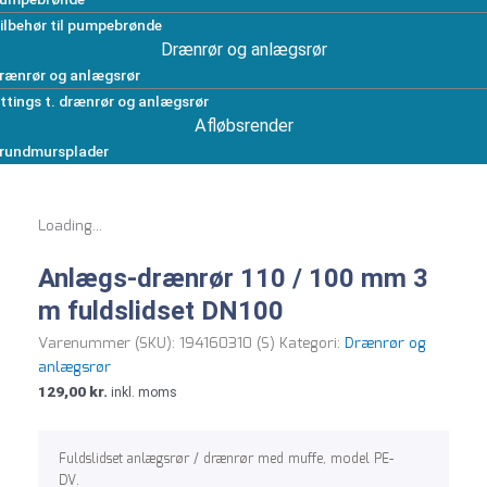
ilbehør til pumpebrønde
Drænrør og anlægsrør
rænrør og anlægsrør
ittings t. drænrør og anlægsrør
Afløbsrender
rundmursplader
Loading...
Anlægs-drænrør 110 / 100 mm 3
m fuldslidset DN100
Varenummer (SKU):
194160310 (S)
Kategori:
Drænrør og
anlægsrør
129,00
kr.
inkl. moms
Fuldslidset anlægsrør / drænrør med muffe, model PE-
DV.