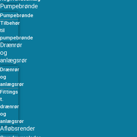
Pumpebrønde
Pumpebrønde
Tilbehør
til
pumpebrønde
Drænrør
og
anlægsrør
Drænrør
og
anlægsrør
Fittings
t.
drænrør
og
anlægsrør
Afløbsrender