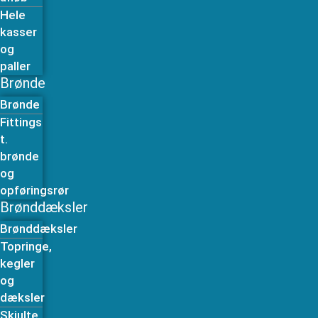
Hele
kasser
og
paller
Brønde
Brønde
Fittings
t.
brønde
og
opføringsrør
Brønddæksler
Brønddæksler
Topringe,
kegler
og
dæksler
Skjulte