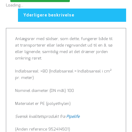
Loading...
Yderligere beskrivelse
Anlægsrør med slidser, som dette, fungerer både til
at transporterer eller lede regnvandet ud til en å, sø
eller lignende, samtidig med at det dræner jorden
omkring røret.
Indløbsareal: >80 (Indløbsareal = Indløbsareal i cm²
pr. meter)
Nominel diameter (DN mål) 100
Materialet er PE (polyethylen)
Svensk kvalitetsprodukt fra
Pipelife
(Anden reference 952414501)