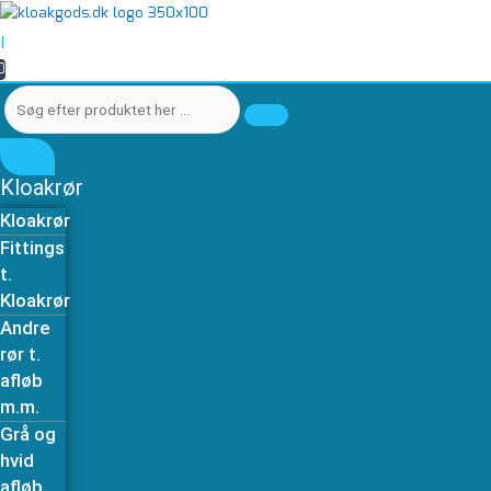
Gå
Søg
Søg
Anlægs-
til
efter
efter
drænrør
|
indholdet
produktet
produktet
110
0
her
her
/
…
…
100
mm
3
m
Kloakrør
fuldslidset
Kloakrør
DN100
Fittings
antal
t.
Kloakrør
Andre
rør t.
afløb
m.m.
Grå og
hvid
afløb