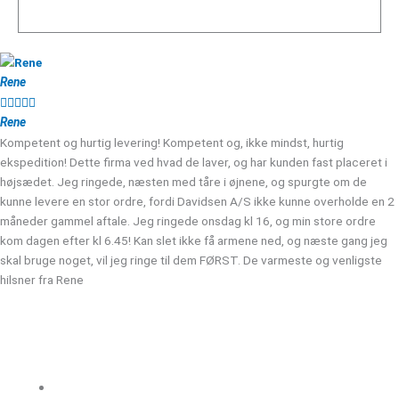
Rene





Rene
Kompetent og hurtig levering! Kompetent og, ikke mindst, hurtig
ekspedition! Dette firma ved hvad de laver, og har kunden fast placeret i
højsædet. Jeg ringede, næsten med tåre i øjnene, og spurgte om de
kunne levere en stor ordre, fordi Davidsen A/S ikke kunne overholde en 2
måneder gammel aftale. Jeg ringede onsdag kl 16, og min store ordre
kom dagen efter kl 6.45! Kan slet ikke få armene ned, og næste gang jeg
skal bruge noget, vil jeg ringe til dem FØRST. De varmeste og venligste
hilsner fra Rene
Kloakgods
Om Kloakgods