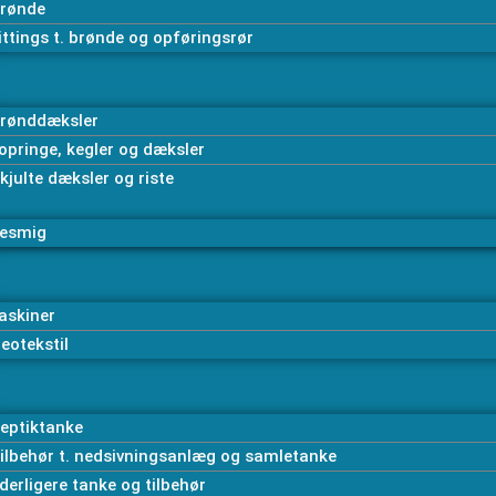
rønde
ittings t. brønde og opføringsrør
rønddæksler
opringe, kegler og dæksler
kjulte dæksler og riste
esmig
askiner
eotekstil
eptiktanke
ilbehør t. nedsivningsanlæg og samletanke
derligere tanke og tilbehør