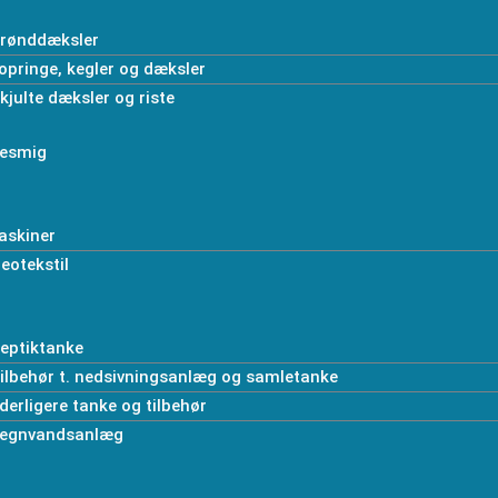
rønddæksler
opringe, kegler og dæksler
kjulte dæksler og riste
esmig
askiner
eotekstil
eptiktanke
ilbehør t. nedsivningsanlæg og samletanke
derligere tanke og tilbehør
egnvandsanlæg