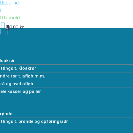
Log ind
|
Tilmeld
0,00 kr.
0
loakrør
ittings t. Kloakrør
ndre rør t. afløb m.m.
rå og hvid afløb
ele kasser og paller
rønde
ittings t. brønde og opføringsrør