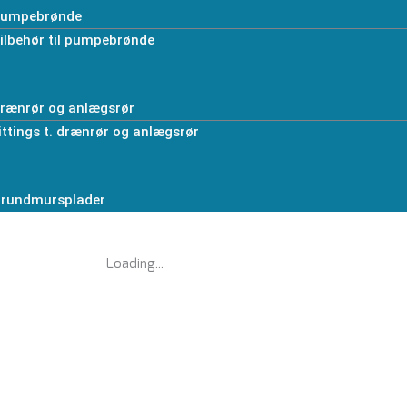
umpebrønde
ilbehør til pumpebrønde
rænrør og anlægsrør
ittings t. drænrør og anlægsrør
rundmursplader
Loading...