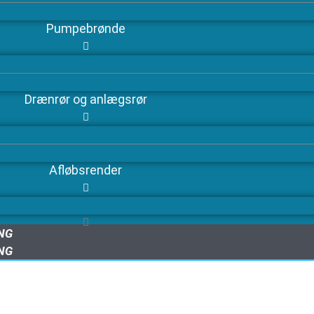
Pumpebrønde
Drænrør og anlægsrør
Afløbsrender
ING
ING