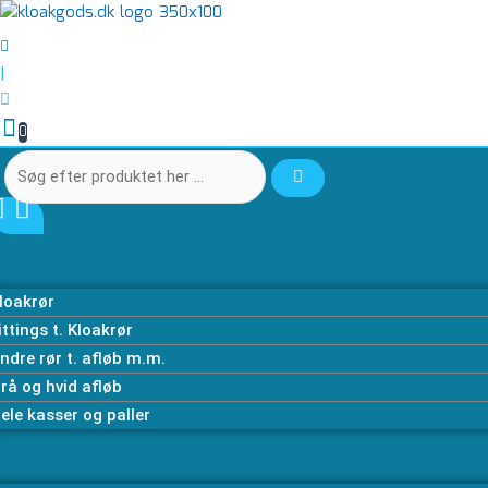
Gå
Søg
Søg
Bøjning
til
efter
efter
250
indholdet
produktet
produktet
mm
|
her
her
/
…
…
30
0
g
antal
loakrør
ittings t. Kloakrør
ndre rør t. afløb m.m.
rå og hvid afløb
ele kasser og paller