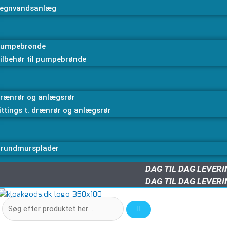
egnvandsanlæg
umpebrønde
ilbehør til pumpebrønde
rænrør og anlægsrør
ittings t. drænrør og anlægsrør
rundmursplader
DAG TIL DAG LEVER
DAG TIL DAG LEVER