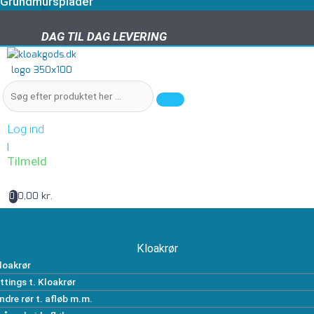
Grundmursplader
DAG TIL DAG LEVERING
DAG TIL DAG LEVERING
Log ind
|
Tilmeld
0,00 kr.
0
Kloakrør
loakrør
ittings t. Kloakrør
ndre rør t. afløb m.m.