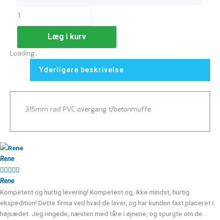
Læg i kurv
Loading...
Yderligere beskrivelse
315mm rød PVC overgang t/betonmuffe
Rene





Rene
Kompetent og hurtig levering! Kompetent og, ikke mindst, hurtig
ekspedition! Dette firma ved hvad de laver, og har kunden fast placeret i
højsædet. Jeg ringede, næsten med tåre i øjnene, og spurgte om de