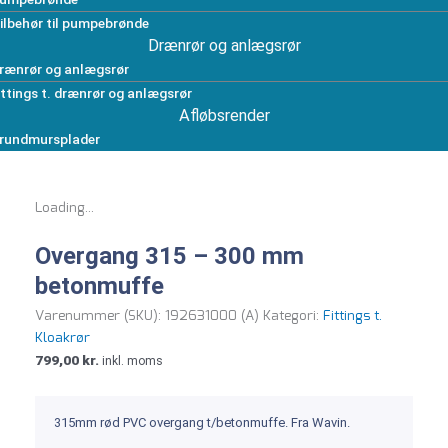
ilbehør til pumpebrønde
Drænrør og anlægsrør
rænrør og anlægsrør
ittings t. drænrør og anlægsrør
Afløbsrender
rundmursplader
Loading...
Overgang 315 – 300 mm
betonmuffe
Varenummer (SKU):
192631000 (A)
Kategori:
Fittings t.
Kloakrør
799,00
kr.
inkl. moms
315mm rød PVC overgang t/betonmuffe. Fra Wavin.