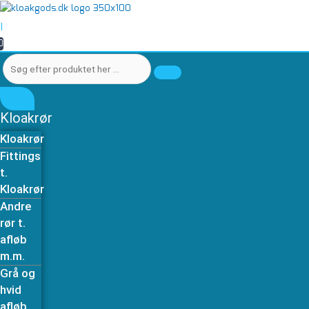
Gå
Søg
Søg
Overgang
til
efter
efter
315
|
indholdet
produktet
produktet
-
0
her
her
300
…
…
mm
betonmuffe
antal
Kloakrør
Kloakrør
Fittings
t.
Kloakrør
Andre
rør t.
afløb
m.m.
Grå og
hvid
afløb