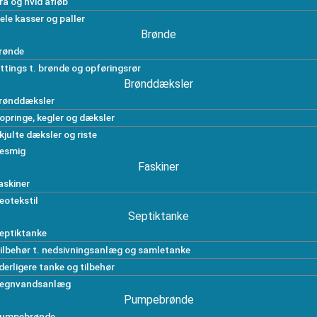
rå og hvid afløb
ele kasser og paller
Brønde
rønde
ittings t. brønde og opføringsrør
Brønddæksler
rønddæksler
opringe, kegler og dæksler
kjulte dæksler og riste
esmig
Faskiner
askiner
eotekstil
Septiktanke
eptiktanke
ilbehør t. nedsivningsanlæg og samletanke
derligere tanke og tilbehør
egnvandsanlæg
Pumpebrønde
umpebrønde