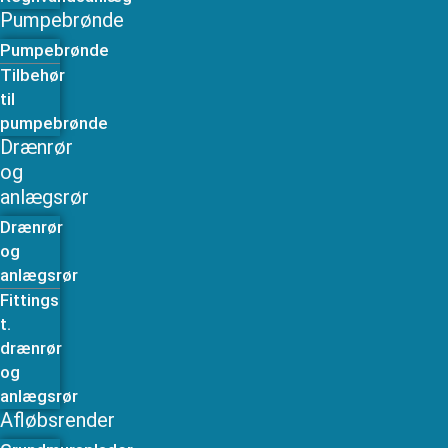
Pumpebrønde
Pumpebrønde
Tilbehør
til
pumpebrønde
Drænrør
og
anlægsrør
Drænrør
og
anlægsrør
Fittings
t.
drænrør
og
anlægsrør
Afløbsrender