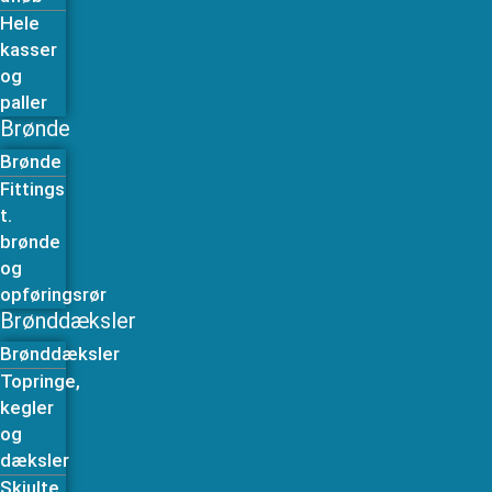
Hele
kasser
og
paller
Brønde
Brønde
Fittings
t.
brønde
og
opføringsrør
Brønddæksler
Brønddæksler
Topringe,
kegler
og
dæksler
Skjulte