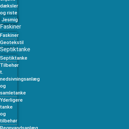
dæksler
og riste
Jesmig
Faskiner
Faskiner
Geotekstil
Septiktanke
Septiktanke
Tilbehør
t.
nedsivningsanlæg
og
samletanke
Yderligere
tanke
og
tilbehør
Regnvandsanlæg