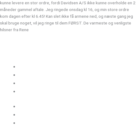
kunne levere en stor ordre, fordi Davidsen A/S ikke kunne overholde en 2
måneder gammel aftale. Jeg ringede onsdag kl 16, og min store ordre
kom dagen efter kl 6.45! Kan slet ikke få armene ned, og næste gang jeg
skal bruge noget, vil jeg ringe til dem FØRST. De varmeste og venligste
hilsner fra Rene
Kloakgods
Om Kloakgods
Bruger login
Kontakt side
Salgs &
leveringsbetingelser
Sitemap
Cookie politik
Blog og guides