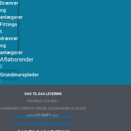
Drænrør
og
anlægsrør
Fittings
t.
drænrør
og
anlægsrør
Afløbsrender
Grundmursplader
DAG TIL DAG LEVERING
FRI FRAGT V/5.000,-
DANMARKS STØRSTE ONLINE LEVERANDØR AF KLOAK
OG DRÆN
MINDSTE KØB 1.000,-
LEVERINGS MELLEM JUL OG NYTÅR
SE SALGS & LEVERINGSBETINGELSER