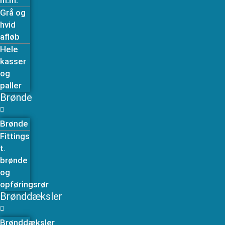
m.m.
Grå og
hvid
afløb
Hele
kasser
og
paller
Brønde
Brønde
Fittings
t.
brønde
og
opføringsrør
Brønddæksler
Brønddæksler