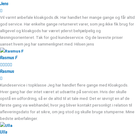
Jens
Vil varmt anbefale kloakgods.dk. Har handlet her mange gange og får altid
god service. Har enkelte gange returneret varer, som jeg ikke fik brug for
alligevel og kloakgods har været yderst behjælpelig og
løsningsorienteret. Tak for god kundeservice. Og de laveste priser
uanset hvem jeg har sammenlignet med. Hilsen jens
Rasmus F





Rasmus
Kundeservice i topklasse Jeg har handlet flere gange med Kloakgods.
Hver gang har der intet været at udsætte på servicen. Hvis der skulle
opstå en udfordring, så er de altid til at tale med. Det er iøvrigt en af de
første gang via webhandel, hvor jeg bliver kontakt personligt i relation til
afleveringsdato for at sikre, om jeg stod og skulle bruge stumperne. Mine
bedste anbefalinger.
Ulla