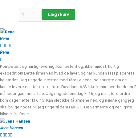
Læg i kurv
Rene





Rene
Kompetent og hurtig levering! Kompetent og, ikke mindst, hurtig
ekspedition! Dette firma ved hvad de laver, og har kunden fast placeret i
højsædet. Jeg ringede, næsten med tåre i øjnene, og spurgte om de
kunne levere en stor ordre, fordi Davidsen A/S ikke kunne overholde en 2
måneder gammel aftale. Jeg ringede onsdag kl 16, og min store ordre
kom dagen efter kl 6.45! Kan slet ikke få armene ned, og næste gang jeg
skal bruge noget, vil jeg ringe til dem FØRST. De varmeste og venligste
hilsner fra Rene
Jens Hansen




