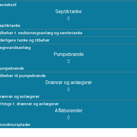
eotekstil
Septiktanke
eptiktanke
ilbehør t. nedsivningsanlæg og samletanke
derligere tanke og tilbehør
egnvandsanlæg
Pumpebrønde
umpebrønde
ilbehør til pumpebrønde
Drænrør og anlægsrør
rænrør og anlægsrør
ittings t. drænrør og anlægsrør
Afløbsrender
rundmursplader