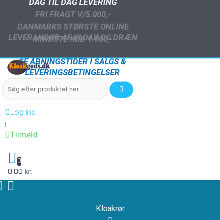
DAG TIL DAG LEVERING
FRI FRAGT V/5.000,-
DANMARKS STØRSTE ONLINE
LEVERANDØR AF KLOAK OG DRÆN
MINDSTE KØB 1.000,-
SE ÅBNINGSTIDER I SALGS &
LEVERINGSBETINGELSER
Log ind
|
Tilmeld
0
0,00 kr.
Kloakrør