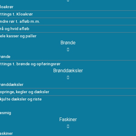
loakrør
ittings t. Kloakrør
ndre rør t. afløb m.m.
rå og hvid afløb
ele kasser og paller
Brønde
rønde
ittings t. brønde og opføringsrør
Brønddæksler
rønddæksler
opringe, kegler og dæksler
kjulte dæksler og riste
esmig
Faskiner
askiner