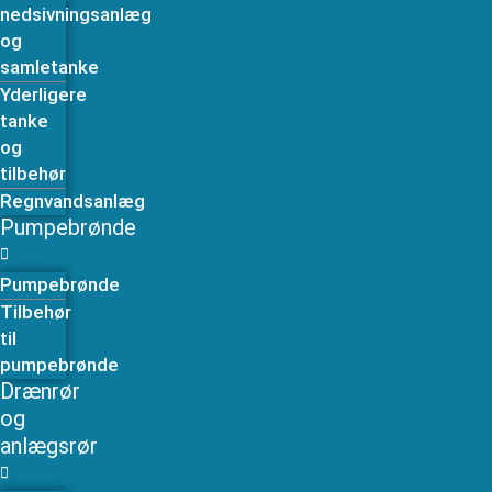
nedsivningsanlæg
og
samletanke
Yderligere
tanke
og
tilbehør
Regnvandsanlæg
Pumpebrønde
Pumpebrønde
Tilbehør
til
pumpebrønde
Drænrør
og
anlægsrør