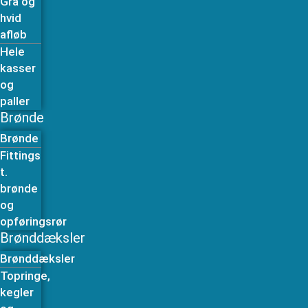
Grå og
hvid
afløb
Hele
kasser
og
paller
Brønde
Brønde
Fittings
t.
brønde
og
opføringsrør
Brønddæksler
Brønddæksler
Topringe,
kegler