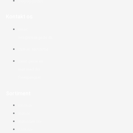
Blog og guides
Kontakt os
Email:
info@kloakgods.dk
CVR-nr: 38715704
Send gerne en
mail med din
forespørgsel
Sortiment
Kloakrør
Brønde
Brønddæksler
Faskiner