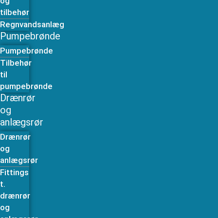
og
tilbehør
Regnvandsanlæg
Pumpebrønde
Pumpebrønde
Tilbehør
til
pumpebrønde
Drænrør
og
anlægsrør
Drænrør
og
anlægsrør
Fittings
t.
drænrør
og