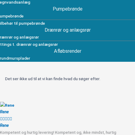
egnvandsanlæg
Pumpebrønde
umpebrønde
ilbehør til pumpebrønde
Drænrør og anlægsrør
rænrør og anlægsrør
ittings t. drænrør og anlægsrør
Afløbsrender
rundmursplader
Det ser ikke ud til at vi kan finde hvad du søger efter.
Rene





Rene
Kompetent og hurtig levering! Kompetent og, ikke mindst, hurtig