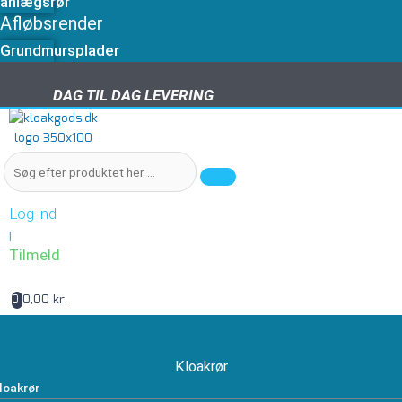
anlægsrør
Afløbsrender
Grundmursplader
DAG TIL DAG LEVERING
DAG TIL DAG LEVERING
Log ind
|
Tilmeld
0,00 kr.
0
Kloakrør
loakrør