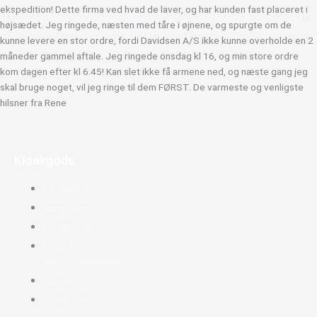
ekspedition! Dette firma ved hvad de laver, og har kunden fast placeret i
højsædet. Jeg ringede, næsten med tåre i øjnene, og spurgte om de
kunne levere en stor ordre, fordi Davidsen A/S ikke kunne overholde en 2
måneder gammel aftale. Jeg ringede onsdag kl 16, og min store ordre
kom dagen efter kl 6.45! Kan slet ikke få armene ned, og næste gang jeg
skal bruge noget, vil jeg ringe til dem FØRST. De varmeste og venligste
hilsner fra Rene
Kloakgods
Om Kloakgods
Bruger login
Kontakt side
Salgs &
leveringsbetingelser
Sitemap
Cookie politik