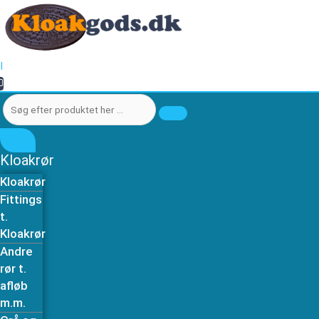
Gå
Søg
Søg
til
efter
efter
indholdet
produktet
produktet
her
her
|
…
…
0
Kloakrør
Kloakrør
Fittings
t.
Kloakrør
Andre
rør t.
afløb
m.m.