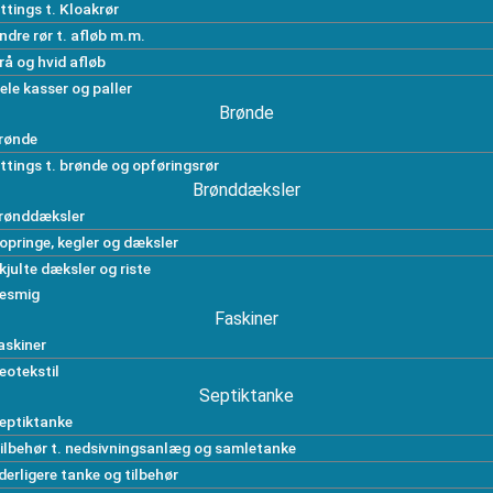
ittings t. Kloakrør
ndre rør t. afløb m.m.
rå og hvid afløb
ele kasser og paller
Brønde
rønde
ittings t. brønde og opføringsrør
Brønddæksler
rønddæksler
opringe, kegler og dæksler
kjulte dæksler og riste
esmig
Faskiner
askiner
eotekstil
Septiktanke
eptiktanke
ilbehør t. nedsivningsanlæg og samletanke
derligere tanke og tilbehør