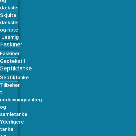
og
dæksler
Skjulte
dæksler
og riste
Jesmig
Faskiner
Faskiner
Geotekstil
Septiktanke
Septiktanke
Tilbehør
t.
nedsivningsanlæg
og
samletanke
Yderligere
tanke