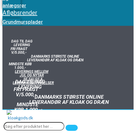
anlægsrør
Afløbsrender
Grundmursplader
DAG TIL DAG
LEVERING
FRI FRAGT
V/5.000,-
DANMARKS STØRSTE ONLINE
LEVERANDØR AF KLOAK OG DRÆN
MINDSTE KØB
1.000,-
LEVERINGS MELLEM
JUL OG NYTÅR
SE SALGS &
DAG TIL DAG
LEVERINGSBETINGELSER
LEVERING
FRI FRAGT
V/5.000,-
DANMARKS STØRSTE ONLINE
LEVERANDØR AF KLOAK OG DRÆN
MINDSTE
KØB 1.000,-
SE ÅBNINGSTIDER I SALGS &
LEVERINGSBETINGELSER