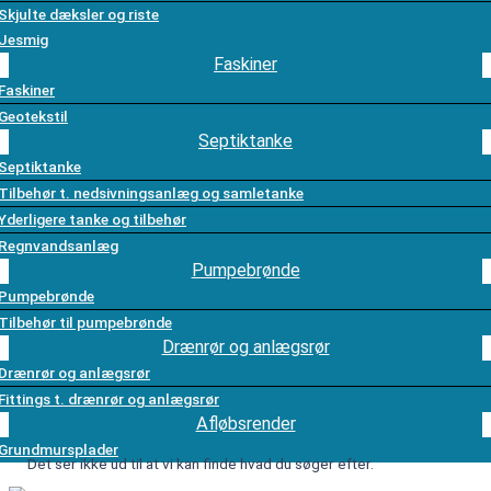
Skjulte dæksler og riste
Jesmig
Faskiner
Faskiner
Geotekstil
Septiktanke
Septiktanke
Tilbehør t. nedsivningsanlæg og samletanke
Yderligere tanke og tilbehør
Regnvandsanlæg
Pumpebrønde
Pumpebrønde
Tilbehør til pumpebrønde
Drænrør og anlægsrør
Drænrør og anlægsrør
Fittings t. drænrør og anlægsrør
Afløbsrender
Grundmursplader
Det ser ikke ud til at vi kan finde hvad du søger efter.