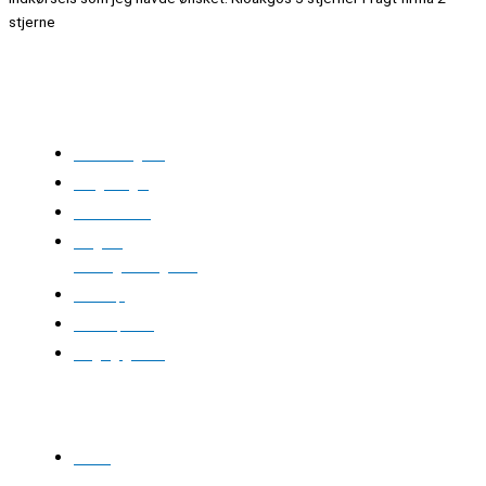
stjerne
Kloakgods
Om Kloakgods
Bruger login
Kontakt side
Salgs &
leveringsbetingelser
Sitemap
Cookie politik
Blog og guides
Kontakt os
Email: