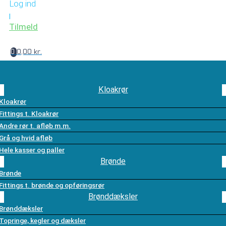
Log ind
|
Tilmeld
0,00 kr.
0
Kloakrør
Kloakrør
Fittings t. Kloakrør
Andre rør t. afløb m.m.
Grå og hvid afløb
Hele kasser og paller
Brønde
Brønde
Fittings t. brønde og opføringsrør
Brønddæksler
Brønddæksler
Topringe, kegler og dæksler