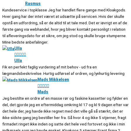
Rasmus
Kundeservice i topklasse Jeg har handlet flere gange med Kloakgods.
Hver gang har der intet været at udsætte på servicen. Hvis der skulle
opstå en udfordring, så er de altid til at tale med. Det er iøvrigt en af de
første gang via webhandel, hvor jeg bliver kontakt personligt i relation
til afleveringsdato for at sikre, om jeg stod og skulle bruge stumperne.
Mine bedste anbefalinger.
Ulla





Ulla
Fik en perfekt faglig vurdering af mit behov - ud fra en
lægmandsbeskrivelse. Hurtig udførsel af ordren, og lynhurtig levering
Mads Mikkelsen





Mads
Jeg bestilte en ordre af en masse rør og faskine kassetter og fylder en
del, det gjorde jeg en eftermiddag omkring kl 17 og kl 9 dagen efter var
det hele der, jeg havde ikke regnet med det ville gå så stærkt, det er
ikke sidste gang jeg bestiller her fra. Så hvor 4 og ikke 5 stjerner, fragt
firmadet ringet ikke inden og satte det hele ved fortovet og ikke i min
indkørsels som jeg havde ønsket. Kloakgos 5 stjerner Fragt firma 2