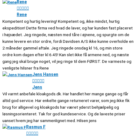
Rene





Rene
Kompetent og hurtig levering! Kompetent og, ikke mindst, hurtig
ekspedition! Dette firma ved hvad de laver, og har kunden fast placeret
i højsædet. Jeg ringede, næsten med tåre i øjnene, og spurgte om de
kunne levere en stor ordre, fordi Davidsen A/S ikke kunne overholde en
2 måneder gammel aftale. Jeg ringede onsdag kl 16, og min store
ordre kom dagen efter kl 6.45! Kan slet ikke få armene ned, og næste
gang jeg skal bruge noget, vil jeg ringe til dem FØRST. De varmeste og
venligste hilsner fra Rene
Jens Hansen





Jens
Vil varmt anbefale kloakgods.dk. Har handlet her mange gange og får
altid god service. Har enkelte gange returneret varer, som jeg ikke fik
brug for alligevel og kloakgods har været yderst behjælpelig og
løsningsorienteret. Tak for god kundeservice. Og de laveste priser
uanset hvem jeg har sammenlignet med. Hilsen jens
Rasmus F




