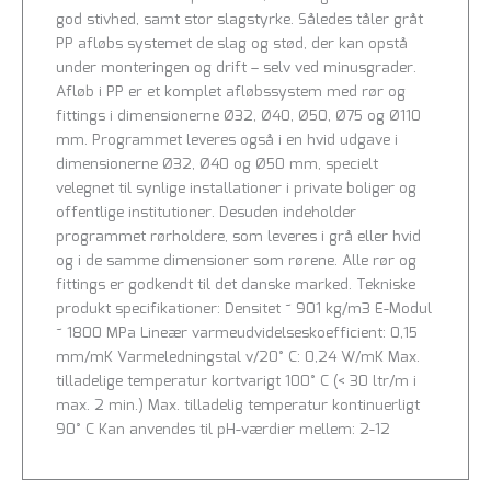
god stivhed, samt stor slagstyrke. Således tåler gråt
PP afløbs systemet de slag og stød, der kan opstå
under monteringen og drift – selv ved minusgrader.
Afløb i PP er et komplet afløbssystem med rør og
fittings i dimensionerne Ø32, Ø40, Ø50, Ø75 og Ø110
mm. Programmet leveres også i en hvid udgave i
dimensionerne Ø32, Ø40 og Ø50 mm, specielt
velegnet til synlige installationer i private boliger og
offentlige institutioner. Desuden indeholder
programmet rørholdere, som leveres i grå eller hvid
og i de samme dimensioner som rørene. Alle rør og
fittings er godkendt til det danske marked. Tekniske
produkt specifikationer: Densitet ~ 901 kg/m3 E-Modul
~ 1800 MPa Lineær varmeudvidelseskoefficient: 0,15
mm/mK Varmeledningstal v/20° C: 0,24 W/mK Max.
tilladelige temperatur kortvarigt 100° C (< 30 ltr/m i
max. 2 min.) Max. tilladelig temperatur kontinuerligt
90° C Kan anvendes til pH-værdier mellem: 2-12