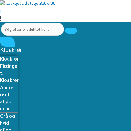
Gå
Søg
Søg
Afløbsrør
til
efter
efter
110
|
indholdet
produktet
produktet
x
0
her
her
1000
…
…
mm
grå
antal
Kloakrør
Kloakrør
Fittings
t.
Kloakrør
Andre
rør t.
afløb
m.m.
Grå og
hvid
afløb