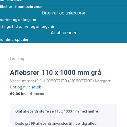
ilbehør til pumpebrønde
Drænrør og anlægsrør
rænrør og anlægsrør
ittings t. drænrør og anlægsrør
Afløbsrender
rundmursplader
Loading...
Afløbsrør 110 x 1000 mm grå
Varenummer (SKU):
186027100 (A186027700)
Kategori:
Grå og hvid afløb
69,00
kr.
inkl. moms
Gråt afløbsrør størrelse 110 x 1000 mm med muffe.
Dette grå PP afløbsrør anvendes til indendig afløb i