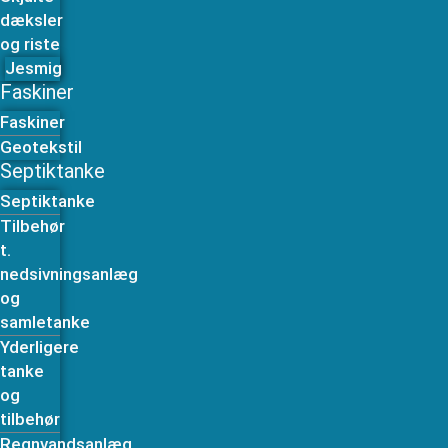
dæksler
og riste
Jesmig
Faskiner
Faskiner
Geotekstil
Septiktanke
Septiktanke
Tilbehør
t.
nedsivningsanlæg
og
samletanke
Yderligere
tanke
og
tilbehør
Regnvandsanlæg