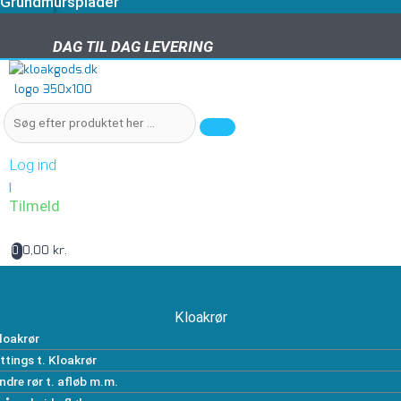
Grundmursplader
DAG TIL DAG LEVERING
DAG TIL DAG LEVERING
Log ind
|
Tilmeld
0,00 kr.
0
Kloakrør
loakrør
ittings t. Kloakrør
ndre rør t. afløb m.m.