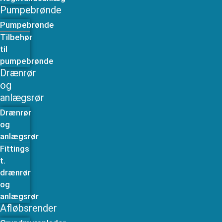
Pumpebrønde
Pumpebrønde
Tilbehør
til
pumpebrønde
Drænrør
og
anlægsrør
Drænrør
og
anlægsrør
Fittings
t.
drænrør
og
anlægsrør
Afløbsrender