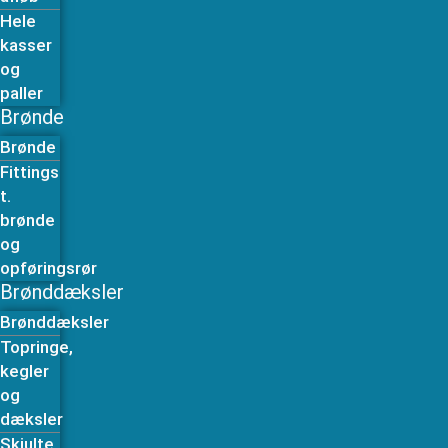
Hele
kasser
og
paller
Brønde
Brønde
Fittings
t.
brønde
og
opføringsrør
Brønddæksler
Brønddæksler
Topringe,
kegler
og
dæksler
Skjulte