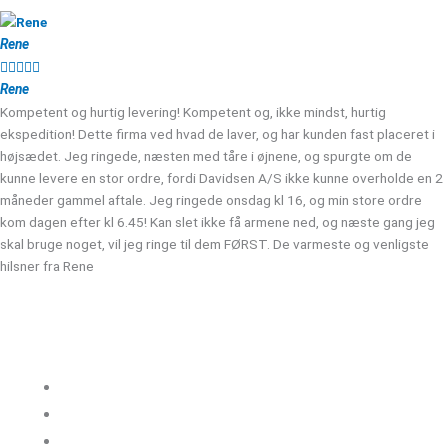
Rene





Rene
Kompetent og hurtig levering! Kompetent og, ikke mindst, hurtig
ekspedition! Dette firma ved hvad de laver, og har kunden fast placeret i
højsædet. Jeg ringede, næsten med tåre i øjnene, og spurgte om de
kunne levere en stor ordre, fordi Davidsen A/S ikke kunne overholde en 2
måneder gammel aftale. Jeg ringede onsdag kl 16, og min store ordre
kom dagen efter kl 6.45! Kan slet ikke få armene ned, og næste gang jeg
skal bruge noget, vil jeg ringe til dem FØRST. De varmeste og venligste
hilsner fra Rene
Kloakgods
Om Kloakgods
Bruger login
Kontakt side