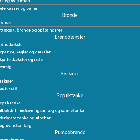
rå og hvid afløb
ele kasser og paller
Brønde
rønde
ittings t. brønde og opføringsrør
Brønddæksler
rønddæksler
opringe, kegler og dæksler
kjulte dæksler og riste
esmig
Faskiner
askiner
eotekstil
Septiktanke
eptiktanke
ilbehør t. nedsivningsanlæg og samletanke
derligere tanke og tilbehør
egnvandsanlæg
Pumpebrønde
umpebrønde