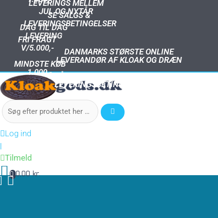
LEVERINGS MELLEM
JUL OG NYTÅR
SE SALGS &
LEVERINGSBETINGELSER
DAG TIL DAG
LEVERING
FRI FRAGT
V/5.000,-
DANMARKS STØRSTE ONLINE
LEVERANDØR AF KLOAK OG DRÆN
MINDSTE KØB
1.000,-
SE ÅBNINGSTIDER I SALGS &
LEVERINGSBETINGELSER
Log ind
|
Tilmeld
0,00 kr.
0