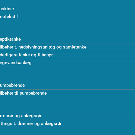
askiner
eotekstil
eptiktanke
ilbehør t. nedsivningsanlæg og samletanke
derligere tanke og tilbehør
egnvandsanlæg
umpebrønde
ilbehør til pumpebrønde
rænrør og anlægsrør
ittings t. drænrør og anlægsrør