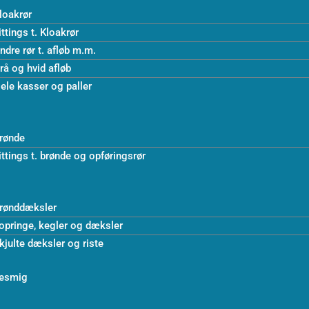
loakrør
ittings t. Kloakrør
ndre rør t. afløb m.m.
rå og hvid afløb
ele kasser og paller
rønde
ittings t. brønde og opføringsrør
rønddæksler
opringe, kegler og dæksler
kjulte dæksler og riste
esmig