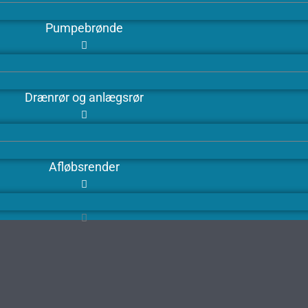
Pumpebrønde
Drænrør og anlægsrør
Afløbsrender