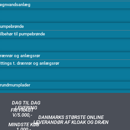
egnvandsanlæg
umpebrønde
ilbehør til pumpebrønde
rænrør og anlægsrør
ittings t. drænrør og anlægsrør
rundmursplader
DAG TIL DAG
LEVERING
FRI FRAGT
V/5.000,-
DANMARKS STØRSTE ONLINE
LEVERANDØR AF KLOAK OG DRÆN
MINDSTE KØB
1.000,-