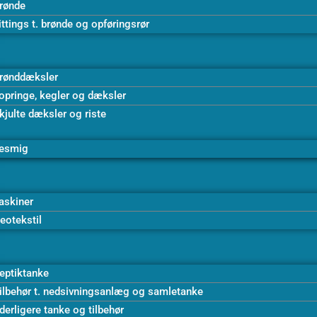
rønde
ittings t. brønde og opføringsrør
rønddæksler
opringe, kegler og dæksler
kjulte dæksler og riste
esmig
askiner
eotekstil
eptiktanke
ilbehør t. nedsivningsanlæg og samletanke
derligere tanke og tilbehør