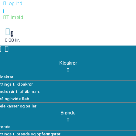
Log ind
|
Tilmeld
0
0,00 kr.
Kloakrør
loakrør
ittings t. Kloakrør
ndre rør t. afløb m.m.
rå og hvid afløb
ele kasser og paller
Brønde
rønde
ittings t. brønde og opføringsrør