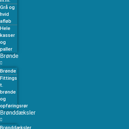
m.m.
Grå og
hvid
afløb
Hele
kasser
og
paller
Brønde
Brønde
Fittings
t.
brønde
og
opføringsrør
Brønddæksler
Brønddæksler