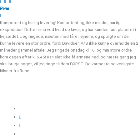





Rene
Kompetent og hurtig levering! Kompetent og, ikke mindst, hurtig
ekspedition! Dette firma ved hvad de laver, og har kunden fast placeret i
højsædet. Jeg ringede, næsten med tåre i øjnene, og spurgte om de
kunne levere en stor ordre, fordi Davidsen A/S ikke kunne overholde en 2
måneder gammel aftale. Jeg ringede onsdag kl 16, og min store ordre
kom dagen efter kl 6.45! Kan slet ikke få armene ned, og næste gang jeg
skal bruge noget, vil jeg ringe til dem FØRST. De varmeste og venligste
hilsner fra Rene
Kloakgods
Om Kloakgods
Bruger login
Kontakt side
Salgs &