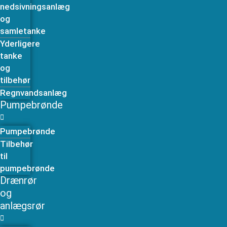
nedsivningsanlæg
og
samletanke
Yderligere
tanke
og
tilbehør
Regnvandsanlæg
Pumpebrønde
Pumpebrønde
Tilbehør
til
pumpebrønde
Drænrør
og
anlægsrør