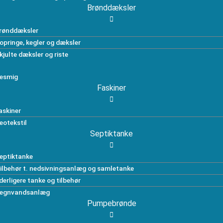
Brønddæksler
rønddæksler
opringe, kegler og dæksler
kjulte dæksler og riste
esmig
Faskiner
askiner
eotekstil
Septiktanke
eptiktanke
ilbehør t. nedsivningsanlæg og samletanke
derligere tanke og tilbehør
egnvandsanlæg
Pumpebrønde