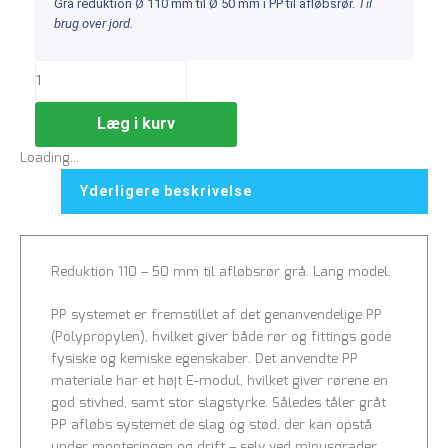
Grå reduktion Ø 110 mm til Ø 50 mm i PP til afløbsrør.
Til
brug over jord.
Læg i kurv
Loading...
Yderligere beskrivelse
Reduktion 110 – 50 mm til afløbsrør grå. Lang model.
PP systemet er fremstillet af det genanvendelige PP
(Polypropylen), hvilket giver både rør og fittings gode
fysiske og kemiske egenskaber. Det anvendte PP
materiale har et højt E-modul, hvilket giver rørene en
god stivhed, samt stor slagstyrke. Således tåler gråt
PP afløbs systemet de slag og stød, der kan opstå
under monteringen og drift – selv ved minusgrader.