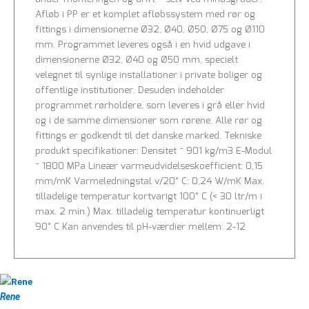
Afløb i PP er et komplet afløbssystem med rør og
fittings i dimensionerne Ø32, Ø40, Ø50, Ø75 og Ø110
mm. Programmet leveres også i en hvid udgave i
dimensionerne Ø32, Ø40 og Ø50 mm, specielt
velegnet til synlige installationer i private boliger og
offentlige institutioner. Desuden indeholder
programmet rørholdere, som leveres i grå eller hvid
og i de samme dimensioner som rørene. Alle rør og
fittings er godkendt til det danske marked. Tekniske
produkt specifikationer: Densitet ~ 901 kg/m3 E-Modul
~ 1800 MPa Lineær varmeudvidelseskoefficient: 0,15
mm/mK Varmeledningstal v/20° C: 0,24 W/mK Max.
tilladelige temperatur kortvarigt 100° C (< 30 ltr/m i
max. 2 min.) Max. tilladelig temperatur kontinuerligt
90° C Kan anvendes til pH-værdier mellem: 2-12
Rene