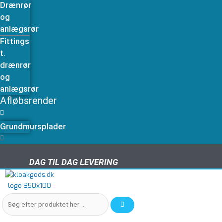
Drænrør
og
anlægsrør
Fittings
t.
drænrør
og
anlægsrør
Afløbsrender
Grundmursplader
DAG TIL DAG LEVERING
DAG TIL DAG LEVERING