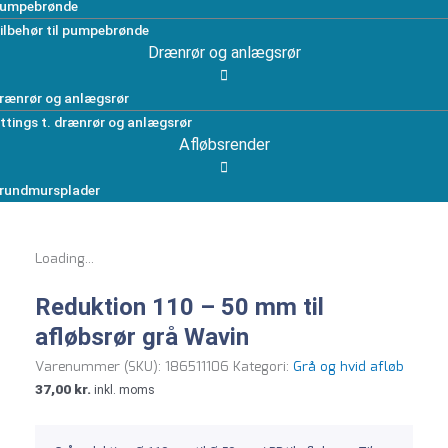
umpebrønde
ilbehør til pumpebrønde
Drænrør og anlægsrør
rænrør og anlægsrør
ittings t. drænrør og anlægsrør
Afløbsrender
rundmursplader
Loading...
Reduktion 110 – 50 mm til
afløbsrør grå Wavin
Varenummer (SKU):
186511106
Kategori:
Grå og hvid afløb
37,00
kr.
inkl. moms