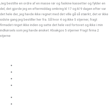
Jeg bestilte en ordre af en masse rør og faskine kassetter og fylder en
del, det gjorde jeg en eftermiddag omkring kl 17 og kl 9 dagen efter var
det hele der, jeg havde ikke regnet med det ville gå så stærkt, det er ikke
sidste gang jeg bestiller her fra. Så hvor 4 og ikke 5 stjerner, fragt
firmadet ringet ikke inden og satte det hele ved fortovet og ikke i min
indkørsels som jeg havde ønsket. Kloakgos 5 stjerner Fragt firma 2
stjerne
Kloakgods
Om Kloakgods
Bruger login
Kontakt side
Salgs &
leveringsbetingelser
Sitemap
Cookie politik