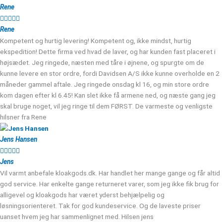
Rene





Rene
Kompetent og hurtig levering! Kompetent og, ikke mindst, hurtig
ekspedition! Dette firma ved hvad de laver, og har kunden fast placeret i
højsædet. Jeg ringede, næsten med tåre i øjnene, og spurgte om de
kunne levere en stor ordre, fordi Davidsen A/S ikke kunne overholde en 2
måneder gammel aftale. Jeg ringede onsdag kl 16, og min store ordre
kom dagen efter kl 6.45! Kan slet ikke få armene ned, og næste gang jeg
skal bruge noget, vil jeg ringe til dem FØRST. De varmeste og venligste
hilsner fra Rene
Jens Hansen





Jens
Vil varmt anbefale kloakgods.dk. Har handlet her mange gange og får altid
god service. Har enkelte gange returneret varer, som jeg ikke fik brug for
alligevel og kloakgods har været yderst behjælpelig og
løsningsorienteret. Tak for god kundeservice. Og de laveste priser
uanset hvem jeg har sammenlignet med. Hilsen jens