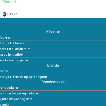
Tilmeld
0,00 kr.
0
Kloakrør
loakrør
ittings t. Kloakrør
ndre rør t. afløb m.m.
rå og hvid afløb
ele kasser og paller
Brønde
rønde
ittings t. brønde og opføringsrør
Brønddæksler
rønddæksler
opringe, kegler og dæksler
kjulte dæksler og riste
esmig