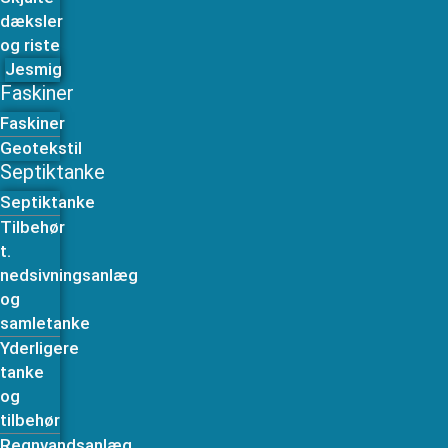
dæksler
og riste
Jesmig
Faskiner
Faskiner
Geotekstil
Septiktanke
Septiktanke
Tilbehør
t.
nedsivningsanlæg
og
samletanke
Yderligere
tanke
og
tilbehør
Regnvandsanlæg