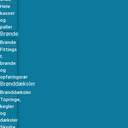
Hele
kasser
og
paller
Brønde
Brønde
Fittings
t.
brønde
og
opføringsrør
Brønddæksler
Brønddæksler
Topringe,
kegler
og
dæksler
Skjulte