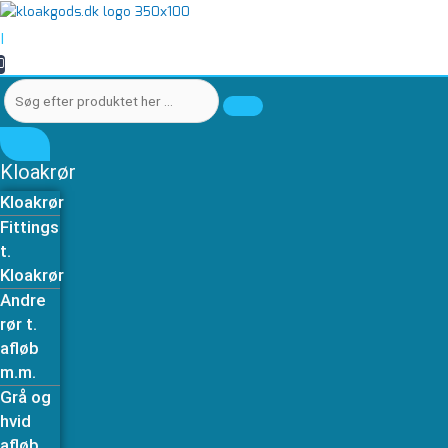
Gå
Søg
Søg
Renserør
til
efter
efter
110mm
|
indholdet
produktet
produktet
med
0
her
her
dæksel
…
…
til
grå
afløb
i
Kloakrør
PP
Kloakrør
Wavin
Fittings
antal
t.
Kloakrør
Andre
rør t.
afløb
m.m.
Grå og
hvid
afløb