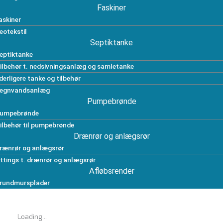
Faskiner
askiner
eotekstil
Septiktanke
eptiktanke
ilbehør t. nedsivningsanlæg og samletanke
derligere tanke og tilbehør
egnvandsanlæg
Pumpebrønde
umpebrønde
ilbehør til pumpebrønde
Drænrør og anlægsrør
rænrør og anlægsrør
ittings t. drænrør og anlægsrør
Afløbsrender
rundmursplader
Loading...