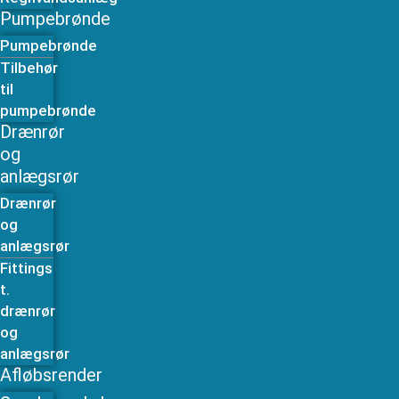
Pumpebrønde
Pumpebrønde
Tilbehør
til
pumpebrønde
Drænrør
og
anlægsrør
Drænrør
og
anlægsrør
Fittings
t.
drænrør
og
anlægsrør
Afløbsrender