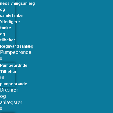
nedsivningsanlæg
og
samletanke
Yderligere
tanke
og
tilbehør
Regnvandsanlæg
Pumpebrønde
Pumpebrønde
Tilbehør
til
pumpebrønde
Drænrør
og
anlægsrør