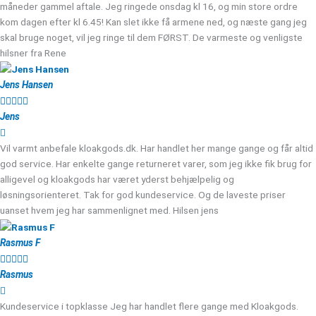
måneder gammel aftale. Jeg ringede onsdag kl 16, og min store ordre
kom dagen efter kl 6.45! Kan slet ikke få armene ned, og næste gang jeg
skal bruge noget, vil jeg ringe til dem FØRST. De varmeste og venligste
hilsner fra Rene
Jens Hansen





Jens
Vil varmt anbefale kloakgods.dk. Har handlet her mange gange og får altid
god service. Har enkelte gange returneret varer, som jeg ikke fik brug for
alligevel og kloakgods har været yderst behjælpelig og
løsningsorienteret. Tak for god kundeservice. Og de laveste priser
uanset hvem jeg har sammenlignet med. Hilsen jens
Rasmus F





Rasmus
Kundeservice i topklasse Jeg har handlet flere gange med Kloakgods.