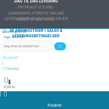
DAG TIL DAG LEVERING
FRI FRAGT V/5.000,-
DANMARKS STØRSTE ONLINE
LEVERANDØR AF KLOAK OG DRÆN
MINDSTE KØB 1.000,-
SE ÅBNINGSTIDER I SALGS &
LEVERINGSBETINGELSER
Log ind
|
Tilmeld
0
0,00 kr.
Kloakrør