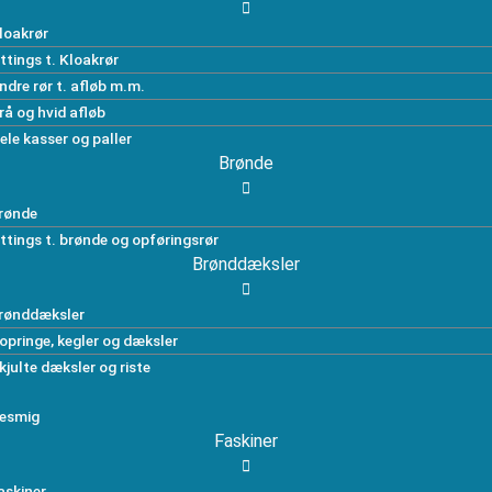
loakrør
ittings t. Kloakrør
ndre rør t. afløb m.m.
rå og hvid afløb
ele kasser og paller
Brønde
rønde
ittings t. brønde og opføringsrør
Brønddæksler
rønddæksler
opringe, kegler og dæksler
kjulte dæksler og riste
esmig
Faskiner
askiner