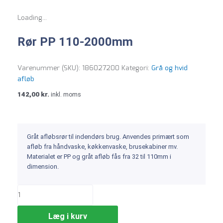
Loading...
Rør PP 110-2000mm
Varenummer (SKU):
186027200
Kategori:
Grå og hvid
afløb
142,00
kr.
inkl. moms
Gråt afløbsrør til indendørs brug. Anvendes primært som
afløb fra håndvaske, køkkenvaske, brusekabiner mv.
Materialet er PP og gråt afløb fås fra 32 til 110mm i
dimension.
Læg i kurv