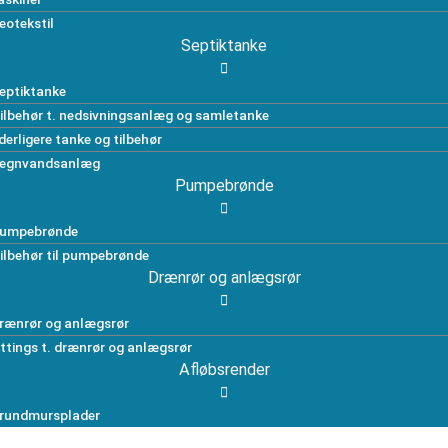
eotekstil
Septiktanke
eptiktanke
ilbehør t. nedsivningsanlæg og samletanke
derligere tanke og tilbehør
egnvandsanlæg
Pumpebrønde
umpebrønde
ilbehør til pumpebrønde
Drænrør og anlægsrør
rænrør og anlægsrør
ittings t. drænrør og anlægsrør
Afløbsrender
rundmursplader