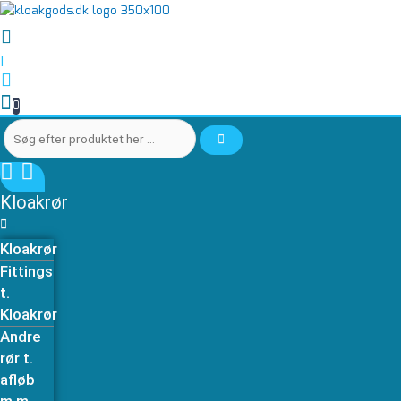
Gå
Søg
Søg
Rør
til
efter
efter
PP
indholdet
produktet
produktet
110-
|
her
her
2000mm
…
…
antal
0
Kloakrør
Kloakrør
Fittings
t.
Kloakrør
Andre
rør t.
afløb