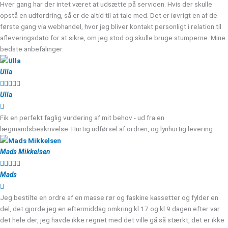
Hver gang har der intet været at udsætte på servicen. Hvis der skulle
opstå en udfordring, så er de altid til at tale med. Det er iøvrigt en af de
første gang via webhandel, hvor jeg bliver kontakt personligt i relation til
afleveringsdato for at sikre, om jeg stod og skulle bruge stumperne. Mine
bedste anbefalinger.
Ulla





Ulla
Fik en perfekt faglig vurdering af mit behov - ud fra en
lægmandsbeskrivelse. Hurtig udførsel af ordren, og lynhurtig levering
Mads Mikkelsen





Mads
Jeg bestilte en ordre af en masse rør og faskine kassetter og fylder en
del, det gjorde jeg en eftermiddag omkring kl 17 og kl 9 dagen efter var
det hele der, jeg havde ikke regnet med det ville gå så stærkt, det er ikke