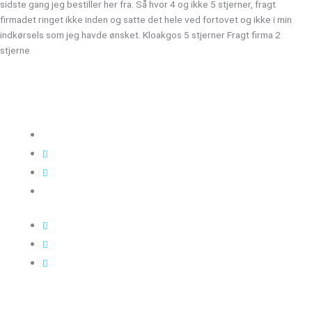
sidste gang jeg bestiller her fra. Så hvor 4 og ikke 5 stjerner, fragt
firmadet ringet ikke inden og satte det hele ved fortovet og ikke i min
indkørsels som jeg havde ønsket. Kloakgos 5 stjerner Fragt firma 2
stjerne
Kloakgods
Om Kloakgods
Bruger login
Kontakt side
Salgs &
leveringsbetingelser
Sitemap
Cookie politik
Blog og guides
Kontakt os