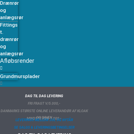
Drænrør
og
anlægsrør
Fittings
t.
drænrør
og
anlægsrør
Afløbsrender
Grundmursplader
DAG TIL DAG LEVERING
FRI FRAGT V/5.000,-
DANMARKS STØRSTE ONLINE LEVERANDØR AF KLOAK
OG DRÆN
MINDSTE KØB 1.000,-
LEVERINGS MELLEM JUL OG NYTÅR
SE SALGS & LEVERINGSBETINGELSER