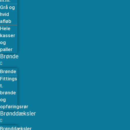
m.m.
Grå og
hvid
afløb
Hele
kasser
og
paller
Brønde
Brønde
Fittings
t.
brønde
og
opføringsrør
Brønddæksler
Brønddæksler