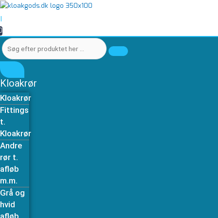
Gå
Søg
Søg
Rør
til
efter
efter
PP
|
indholdet
produktet
produktet
110-
0
her
her
500mm
…
…
antal
Kloakrør
Kloakrør
Fittings
t.
Kloakrør
Andre
rør t.
afløb
m.m.
Grå og
hvid
afløb