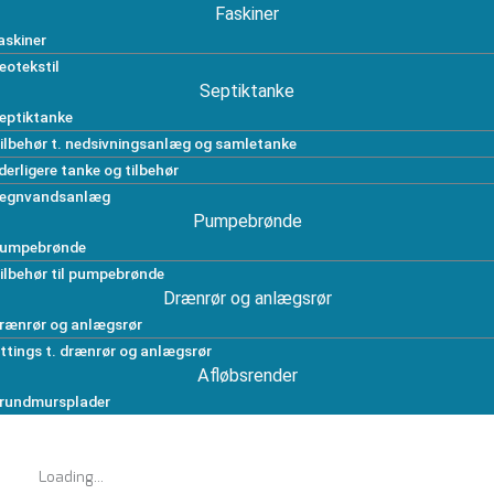
Faskiner
askiner
eotekstil
Septiktanke
eptiktanke
ilbehør t. nedsivningsanlæg og samletanke
derligere tanke og tilbehør
egnvandsanlæg
Pumpebrønde
umpebrønde
ilbehør til pumpebrønde
Drænrør og anlægsrør
rænrør og anlægsrør
ittings t. drænrør og anlægsrør
Afløbsrender
rundmursplader
Loading...