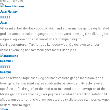
hilsner fra Rene
Jens Hansen





Jens
Vil varmt anbefale kloakgods.dk. Har handlet her mange gange og får altid
god service. Har enkelte gange returneret varer, som jeg ikke fik brug for
alligevel og kloakgods har været yderst behjælpelig og
løsningsorienteret. Tak for god kundeservice. Og de laveste priser
uanset hvem jeg har sammenlignet med. Hilsen jens
Rasmus F





Rasmus
Kundeservice i topklasse Jeg har handlet flere gange med Kloakgods.
Hver gang har der intet været at udsætte på servicen. Hvis der skulle
opstå en udfordring, så er de altid til at tale med. Det er iøvrigt en af de
første gang via webhandel, hvor jeg bliver kontakt personligt i relation til
afleveringsdato for at sikre, om jeg stod og skulle bruge stumperne. Mine
bedste anbefalinger.