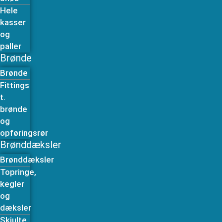
Hele
kasser
og
paller
Brønde
Brønde
Fittings
t.
brønde
og
opføringsrør
Brønddæksler
Brønddæksler
Topringe,
kegler
og
dæksler
Skjulte