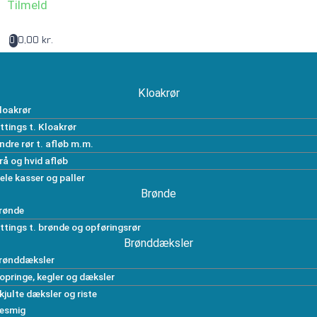
Tilmeld
0,00 kr.
0
Kloakrør
loakrør
ittings t. Kloakrør
ndre rør t. afløb m.m.
rå og hvid afløb
ele kasser og paller
Brønde
rønde
ittings t. brønde og opføringsrør
Brønddæksler
rønddæksler
opringe, kegler og dæksler
kjulte dæksler og riste
esmig