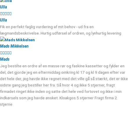
Ulla





Ulla
Fik en perfekt faglig vurdering af mit behov - ud fra en
lægmandsbeskrivelse. Hurtig udførsel af ordren, og lynhurtig levering
Mads Mikkelsen





Mads
Jeg bestilte en ordre af en masse rør og faskine kassetter og fylder en
del, det gjorde jeg en eftermiddag omkring kl 17 og kl 9 dagen efter var
det hele der, jeg havde ikke regnet med det ville gå så stærkt, det er ikke
sidste gang jeg bestiller her fra. Så hvor 4 og ikke 5 stjerner, fragt
firmadet ringet ikke inden og satte det hele ved fortovet og ikke i min
indkørsels som jeg havde ønsket. Kloakgos 5 stjerner Fragt firma 2
stjerne
Kloakgods