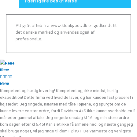
Yderligere beskrivelse
Alt gråt afløb fra www.kloakgods.dk er godkendt til
det danske marked og anvendes også af
profesionelle.
Rene





Rene
Kompetent og hurtig levering! Kompetent og, ikke mindst, hurtig
ekspedition! Dette firma ved hvad de laver, og har kunden fast placeret i
højsædet. Jeg ringede, næsten med tåre i øjnene, og spurgte om de
kunne levere en stor ordre, fordi Davidsen A/S ikke kunne overholde en 2
måneder gammel aftale. Jeg ringede onsdag kl 16, og min store ordre
kom dagen efter kl 6.45! Kan slet ikke få armene ned, og næste gang jeg
skal bruge noget, vil jeg ringe til dem FØRST. De varmeste og venligste