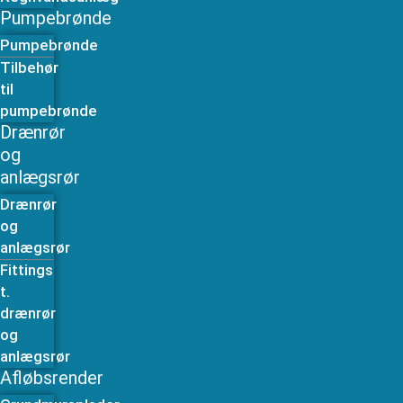
Pumpebrønde
Pumpebrønde
Tilbehør
til
pumpebrønde
Drænrør
og
anlægsrør
Drænrør
og
anlægsrør
Fittings
t.
drænrør
og
anlægsrør
Afløbsrender