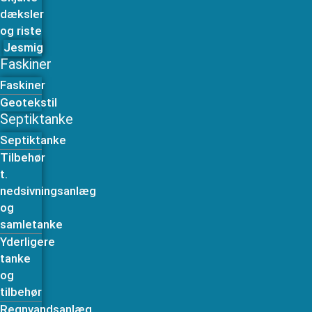
dæksler
og riste
Jesmig
Faskiner
Faskiner
Geotekstil
Septiktanke
Septiktanke
Tilbehør
t.
nedsivningsanlæg
og
samletanke
Yderligere
tanke
og
tilbehør
Regnvandsanlæg