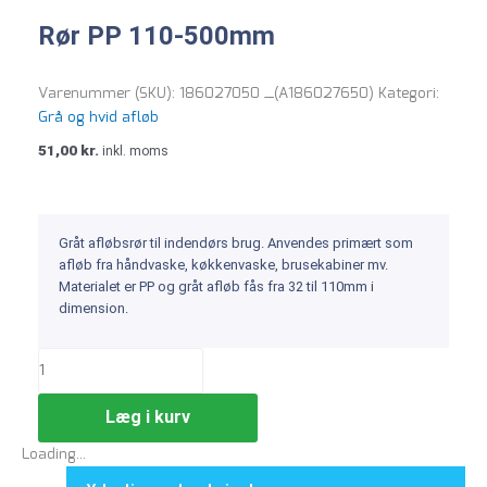
Rør PP 110-500mm
Varenummer (SKU):
186027050 _(A186027650)
Kategori:
Grå og hvid afløb
51,00
kr.
inkl. moms
Gråt afløbsrør til indendørs brug. Anvendes primært som
afløb fra håndvaske, køkkenvaske, brusekabiner mv.
Materialet er PP og gråt afløb fås fra 32 til 110mm i
dimension.
Læg i kurv
Loading...