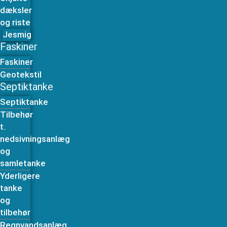
dæksler
og riste
Jesmig
Faskiner
Faskiner
Geotekstil
Septiktanke
Septiktanke
Tilbehør
t.
nedsivningsanlæg
og
samletanke
Yderligere
tanke
og
tilbehør
Regnvandsanlæg