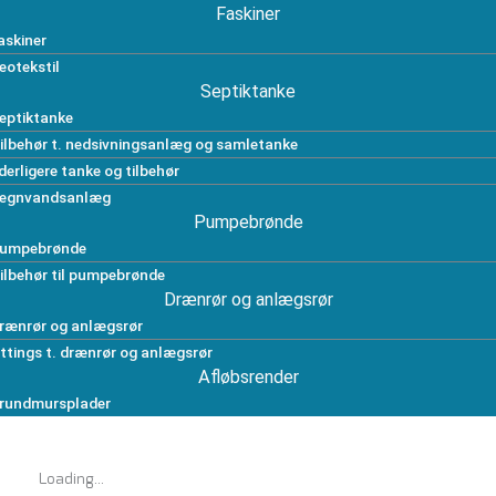
Faskiner
askiner
eotekstil
Septiktanke
eptiktanke
ilbehør t. nedsivningsanlæg og samletanke
derligere tanke og tilbehør
egnvandsanlæg
Pumpebrønde
umpebrønde
ilbehør til pumpebrønde
Drænrør og anlægsrør
rænrør og anlægsrør
ittings t. drænrør og anlægsrør
Afløbsrender
rundmursplader
Loading...