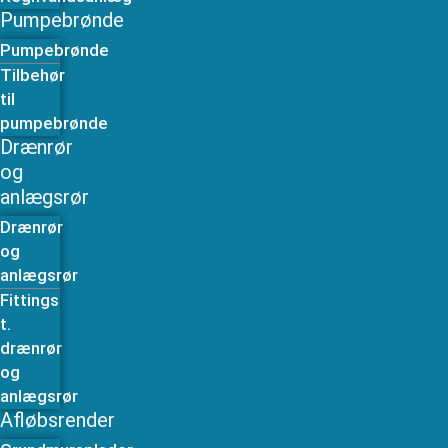
Pumpebrønde
Pumpebrønde
Tilbehør
til
pumpebrønde
Drænrør
og
anlægsrør
Drænrør
og
anlægsrør
Fittings
t.
drænrør
og
anlægsrør
Afløbsrender