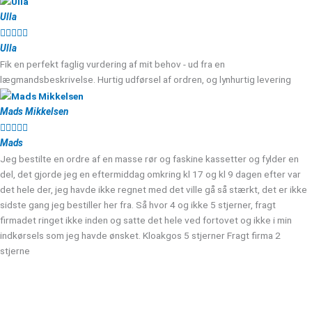
Ulla





Ulla
Fik en perfekt faglig vurdering af mit behov - ud fra en
lægmandsbeskrivelse. Hurtig udførsel af ordren, og lynhurtig levering
Mads Mikkelsen





Mads
Jeg bestilte en ordre af en masse rør og faskine kassetter og fylder en
del, det gjorde jeg en eftermiddag omkring kl 17 og kl 9 dagen efter var
det hele der, jeg havde ikke regnet med det ville gå så stærkt, det er ikke
sidste gang jeg bestiller her fra. Så hvor 4 og ikke 5 stjerner, fragt
firmadet ringet ikke inden og satte det hele ved fortovet og ikke i min
indkørsels som jeg havde ønsket. Kloakgos 5 stjerner Fragt firma 2
stjerne
Kloakgods