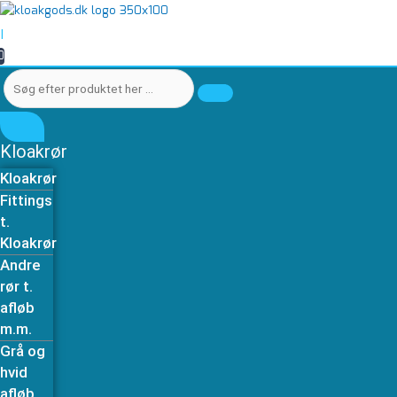
Gå
Søg
Søg
Rør
til
efter
efter
PP
|
indholdet
produktet
produktet
HT
0
her
her
50-
…
…
1000mm
hvid
antal
Kloakrør
Kloakrør
Fittings
t.
Kloakrør
Andre
rør t.
afløb
m.m.
Grå og
hvid
afløb