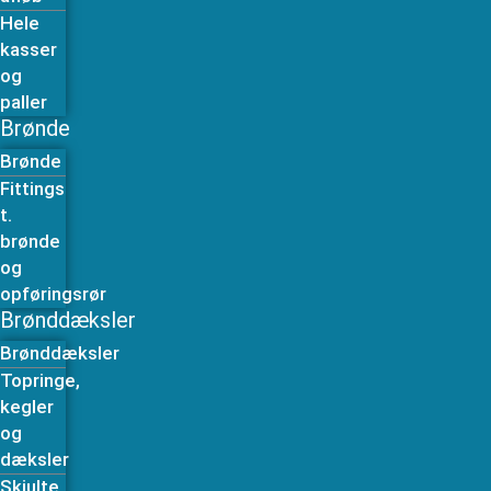
Hele
kasser
og
paller
Brønde
Brønde
Fittings
t.
brønde
og
opføringsrør
Brønddæksler
Brønddæksler
Topringe,
kegler
og
dæksler
Skjulte