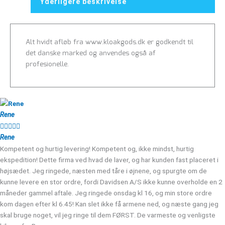
Yderligere beskrivelse
Alt hvidt afløb fra www.kloakgods.dk er godkendt til
det danske marked og anvendes også af
profesionelle.
Rene





Rene
Kompetent og hurtig levering! Kompetent og, ikke mindst, hurtig
ekspedition! Dette firma ved hvad de laver, og har kunden fast placeret i
højsædet. Jeg ringede, næsten med tåre i øjnene, og spurgte om de
kunne levere en stor ordre, fordi Davidsen A/S ikke kunne overholde en 2
måneder gammel aftale. Jeg ringede onsdag kl 16, og min store ordre
kom dagen efter kl 6.45! Kan slet ikke få armene ned, og næste gang jeg
skal bruge noget, vil jeg ringe til dem FØRST. De varmeste og venligste