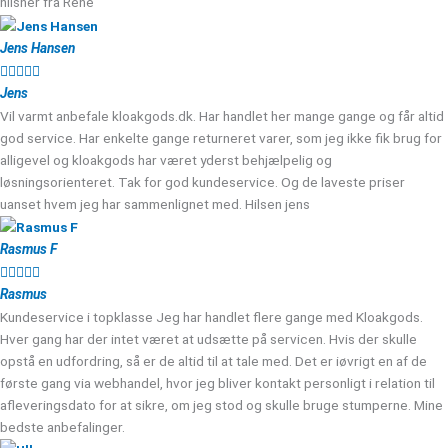
hilsner fra Rene
Jens Hansen





Jens
Vil varmt anbefale kloakgods.dk. Har handlet her mange gange og får altid
god service. Har enkelte gange returneret varer, som jeg ikke fik brug for
alligevel og kloakgods har været yderst behjælpelig og
løsningsorienteret. Tak for god kundeservice. Og de laveste priser
uanset hvem jeg har sammenlignet med. Hilsen jens
Rasmus F





Rasmus
Kundeservice i topklasse Jeg har handlet flere gange med Kloakgods.
Hver gang har der intet været at udsætte på servicen. Hvis der skulle
opstå en udfordring, så er de altid til at tale med. Det er iøvrigt en af de
første gang via webhandel, hvor jeg bliver kontakt personligt i relation til
afleveringsdato for at sikre, om jeg stod og skulle bruge stumperne. Mine
bedste anbefalinger.