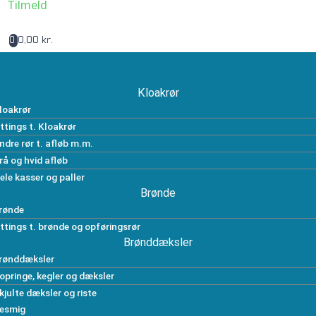
Tilmeld
0,00 kr.
0
Kloakrør
loakrør
ittings t. Kloakrør
ndre rør t. afløb m.m.
rå og hvid afløb
ele kasser og paller
Brønde
rønde
ittings t. brønde og opføringsrør
Brønddæksler
rønddæksler
opringe, kegler og dæksler
kjulte dæksler og riste
esmig