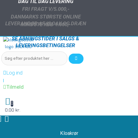
DAG TIL DAG LEVERING
FRI FRAGT V/5.000,-
DANMARKS STØRSTE ONLINE
LEVERANDØR AF KLOAK OG DRÆN
MINDSTE KØB 1.000,-
SE ÅBNINGSTIDER I SALGS &
LEVERINGSBETINGELSER
Log ind
|
Tilmeld
0
0,00 kr.
Kloakrør