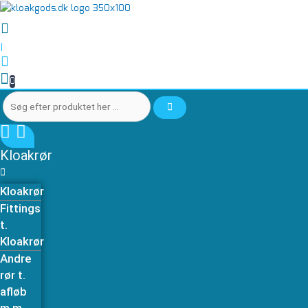
Gå
Søg
Søg
til
efter
efter
indholdet
produktet
produktet
|
her
her
…
…
0
Kloakrør
Kloakrør
Fittings
t.
Kloakrør
Andre
rør t.
afløb