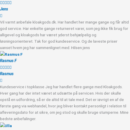





Jens
Vil varmt anbefale kloakgods.dk. Har handlet her mange gange og får altid
god service. Har enkelte gange returneret varer, som jeg ikke fik brug for
alligevel og kloakgods har været yderst behjælpelig og
løsningsorienteret. Tak for god kundeservice. Og de laveste priser
uanset hvem jeg har sammenlignet med. Hilsen jens
Rasmus F





Rasmus
Kundeservice i topklasse Jeg har handlet flere gange med Kloakgods.
Hver gang har der intet været at udsætte på servicen. Hvis der skulle
opstå en udfordring, så er de altid til at tale med. Det er iøvrigt en af de
første gang via webhandel, hvor jeg bliver kontakt personligt i relation til
afleveringsdato for at sikre, om jeg stod og skulle bruge stumperne. Mine
bedste anbefalinger.