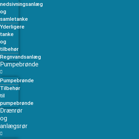
nedsivningsanlæg
og
samletanke
Yderligere
tanke
og
tilbehør
Regnvandsanlæg
Pumpebrønde
Pumpebrønde
Tilbehør
til
pumpebrønde
Drænrør
og
anlægsrør