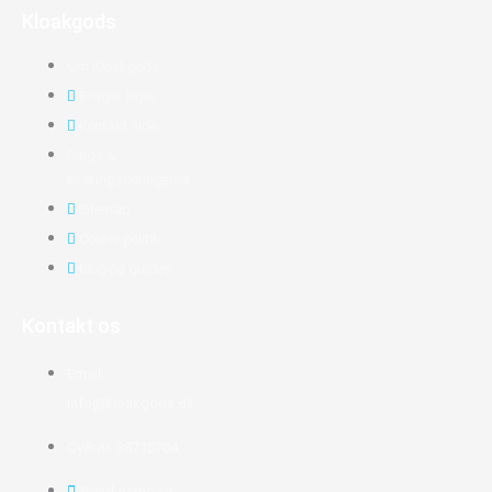
Kloakgods
Om Kloakgods
Bruger login
Kontakt side
Salgs &
leveringsbetingelser
Sitemap
Cookie politik
Blog og guides
Kontakt os
Email:
info@kloakgods.dk
CVR-nr: 38715704
Send gerne en