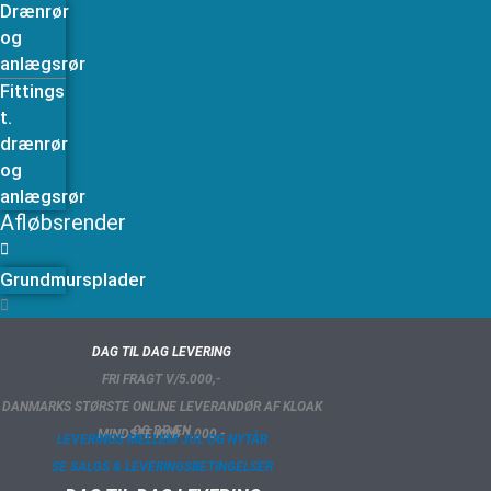
Drænrør
og
anlægsrør
Fittings
t.
drænrør
og
anlægsrør
Afløbsrender
Grundmursplader
DAG TIL DAG LEVERING
FRI FRAGT V/5.000,-
DANMARKS STØRSTE ONLINE LEVERANDØR AF KLOAK
OG DRÆN
MINDSTE KØB 1.000,-
LEVERINGS MELLEM JUL OG NYTÅR
SE SALGS & LEVERINGSBETINGELSER