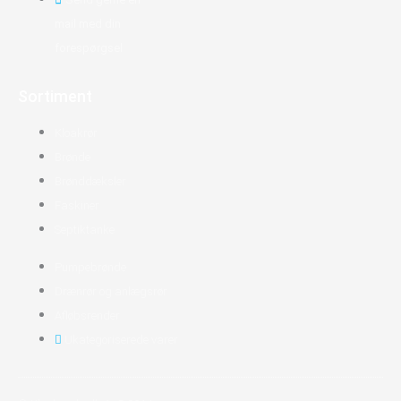
mail med din
forespørgsel
Sortiment
Kloakrør
Brønde
Brønddæksler
Faskiner
Septiktanke
Pumpebrønde
Drænrør og anlægsrør
Afløbsrender
Ukategoriserede varer