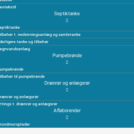
eotekstil
Septiktanke
eptiktanke
ilbehør t. nedsivningsanlæg og samletanke
derligere tanke og tilbehør
egnvandsanlæg
Pumpebrønde
umpebrønde
ilbehør til pumpebrønde
Drænrør og anlægsrør
rænrør og anlægsrør
ittings t. drænrør og anlægsrør
Afløbsrender
rundmursplader