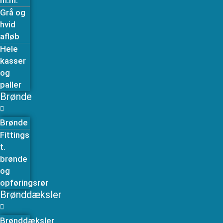
m.m.
Grå og
hvid
afløb
Hele
kasser
og
paller
Brønde
Brønde
Fittings
t.
brønde
og
opføringsrør
Brønddæksler
Brønddæksler