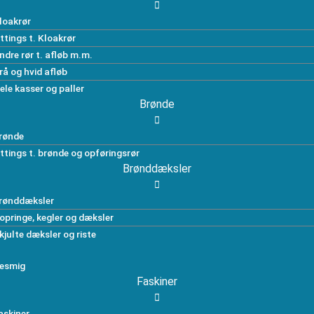
loakrør
ittings t. Kloakrør
ndre rør t. afløb m.m.
rå og hvid afløb
ele kasser og paller
Brønde
rønde
ittings t. brønde og opføringsrør
Brønddæksler
rønddæksler
opringe, kegler og dæksler
kjulte dæksler og riste
esmig
Faskiner
askiner