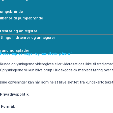
umpebrønde
ilbehør til pumpebrønde
rænrør og anlægsrør
ittings t. drænrør og anlægsrør
rundmursplader
Personoplysninger og håndtering heraf
Kunde oplysningerne videregives eller videresælges ikke til tredjema
Oplysningerne vil kun blive brugt i Kloakgods.dk markedsføring over f
Dine oplysninger kan når som helst blive slettet fra kundekartoteket
Privatlivspolitik.
Formål: