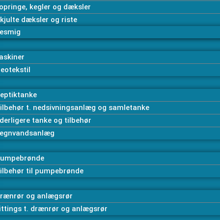
opringe, kegler og dæksler
kjulte dæksler og riste
esmig
askiner
eotekstil
eptiktanke
ilbehør t. nedsivningsanlæg og samletanke
derligere tanke og tilbehør
egnvandsanlæg
umpebrønde
ilbehør til pumpebrønde
rænrør og anlægsrør
ittings t. drænrør og anlægsrør