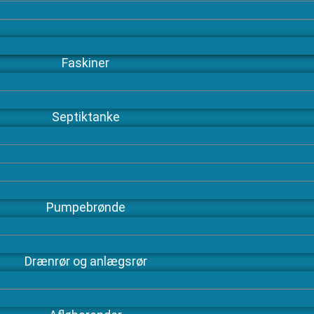
Faskiner
Septiktanke
Pumpebrønde
Drænrør og anlægsrør