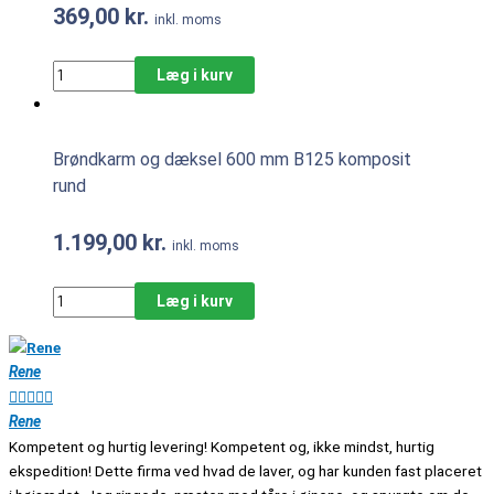
369,00
kr.
inkl. moms
Læg i kurv
Brøndkarm og dæksel 600 mm B125 komposit
rund
1.199,00
kr.
inkl. moms
Læg i kurv
Rene





Rene
Kompetent og hurtig levering! Kompetent og, ikke mindst, hurtig
ekspedition! Dette firma ved hvad de laver, og har kunden fast placeret