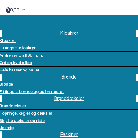
0,00 kr.
0
Kloakrør
Kloakrør
Fittings t. Kloakrør
Andre rør t. afløb m.m.
Grå og hvid afløb
Hele kasser og paller
Brønde
Brønde
Fittings t. brønde og opføringsrør
Brønddæksler
Brønddæksler
Topringe, kegler og dæksler
Skjulte dæksler og riste
Jesmig
Faskiner