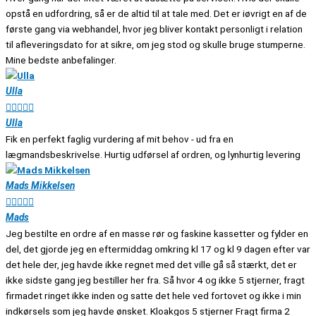
opstå en udfordring, så er de altid til at tale med. Det er iøvrigt en af de
første gang via webhandel, hvor jeg bliver kontakt personligt i relation
til afleveringsdato for at sikre, om jeg stod og skulle bruge stumperne.
Mine bedste anbefalinger.
Ulla





Ulla
Fik en perfekt faglig vurdering af mit behov - ud fra en
lægmandsbeskrivelse. Hurtig udførsel af ordren, og lynhurtig levering
Mads Mikkelsen





Mads
Jeg bestilte en ordre af en masse rør og faskine kassetter og fylder en
del, det gjorde jeg en eftermiddag omkring kl 17 og kl 9 dagen efter var
det hele der, jeg havde ikke regnet med det ville gå så stærkt, det er
ikke sidste gang jeg bestiller her fra. Så hvor 4 og ikke 5 stjerner, fragt
firmadet ringet ikke inden og satte det hele ved fortovet og ikke i min
indkørsels som jeg havde ønsket. Kloakgos 5 stjerner Fragt firma 2