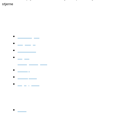
stjerne
Kloakgods
Om Kloakgods
Bruger login
Kontakt side
Salgs &
leveringsbetingelser
Sitemap
Cookie politik
Blog og guides
Kontakt os
Email: