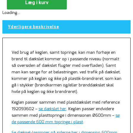
Læg i kurv
Loading...
Yderligere beskrivelse
Ved brug af keglen, samt topringe, kan man forhøje en
brønd til dækslet kommer op i passende niveau (normalt
så oversiden af dækslet flugter med overfladen). Samt
man kan sørge for at belastningen, ved trafik på dækslet,
kommer på keglen og ikke på plastik-brøndrøret, som kan
gå i stykker (brøndkarmen og/eller brønddækslet skal
hvile på keglen og ikke brøndrøret).
Keglen passer sammen med plastdækslet med reference
192093602 –
se dækslet her
. Keglen passer endvidere
sammen med plasttopringe i dimensionen Ø600mm –
se
de passende 600 mm topringe i plast
.
Se dæksel-løsninger på siderne her i dimension 600mm