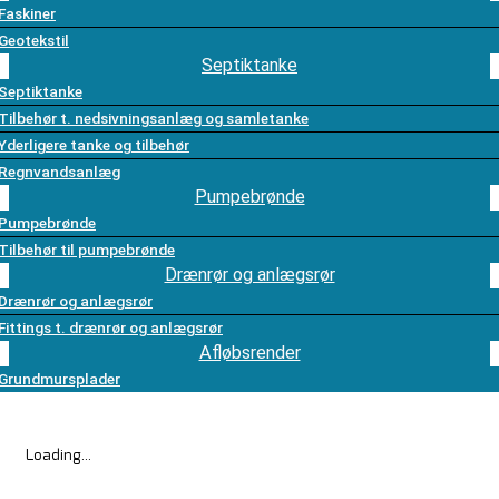
Faskiner
Geotekstil
Septiktanke
Septiktanke
Tilbehør t. nedsivningsanlæg og samletanke
Yderligere tanke og tilbehør
Regnvandsanlæg
Pumpebrønde
Pumpebrønde
Tilbehør til pumpebrønde
Drænrør og anlægsrør
Drænrør og anlægsrør
Fittings t. drænrør og anlægsrør
Afløbsrender
Grundmursplader
Loading...