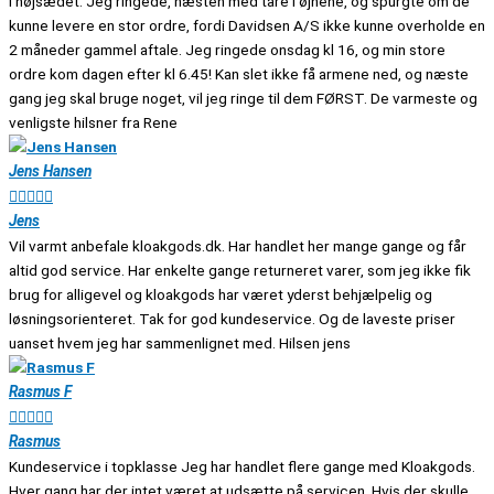
i højsædet. Jeg ringede, næsten med tåre i øjnene, og spurgte om de
kunne levere en stor ordre, fordi Davidsen A/S ikke kunne overholde en
2 måneder gammel aftale. Jeg ringede onsdag kl 16, og min store
ordre kom dagen efter kl 6.45! Kan slet ikke få armene ned, og næste
gang jeg skal bruge noget, vil jeg ringe til dem FØRST. De varmeste og
venligste hilsner fra Rene
Jens Hansen





Jens
Vil varmt anbefale kloakgods.dk. Har handlet her mange gange og får
altid god service. Har enkelte gange returneret varer, som jeg ikke fik
brug for alligevel og kloakgods har været yderst behjælpelig og
løsningsorienteret. Tak for god kundeservice. Og de laveste priser
uanset hvem jeg har sammenlignet med. Hilsen jens
Rasmus F





Rasmus
Kundeservice i topklasse Jeg har handlet flere gange med Kloakgods.
Hver gang har der intet været at udsætte på servicen. Hvis der skulle