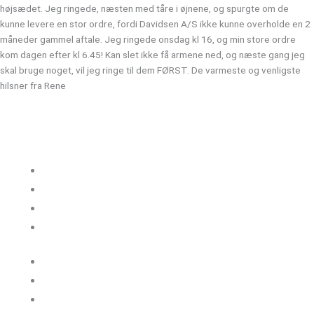
højsædet. Jeg ringede, næsten med tåre i øjnene, og spurgte om de
kunne levere en stor ordre, fordi Davidsen A/S ikke kunne overholde en 2
måneder gammel aftale. Jeg ringede onsdag kl 16, og min store ordre
kom dagen efter kl 6.45! Kan slet ikke få armene ned, og næste gang jeg
skal bruge noget, vil jeg ringe til dem FØRST. De varmeste og venligste
hilsner fra Rene
Kloakgods
Om Kloakgods
Bruger login
Kontakt side
Salgs &
leveringsbetingelser
Sitemap
Cookie politik
Blog og guides