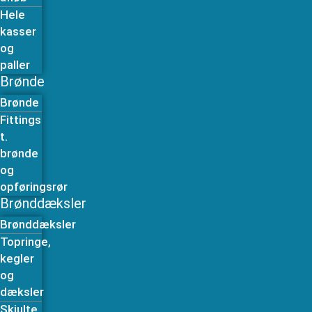
Hele
kasser
og
paller
Brønde
Brønde
Fittings
t.
brønde
og
opføringsrør
Brønddæksler
Brønddæksler
Topringe,
kegler
og
dæksler
Skjulte