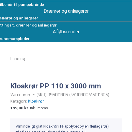
ilbehør til pumpebrønde
Drænrør og anlægsrør
rænrør og anlægsrør
ittings t. drænrør og anlægsrør
Afløbsrender
rundmursplader
Loading...
Kloakrør PP 110 x 3000 mm
Varenummer (SKU):
195011305 (S5110300/A5011305)
Kategori:
Kloakrør
199,00
kr.
inkl. moms
Almindeligt glat kloakrør i PP (polypropylen flerlagsrør)