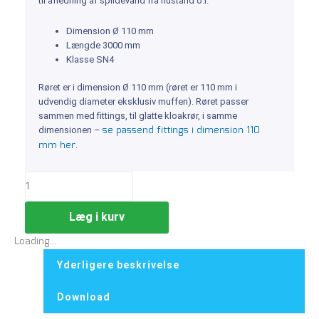
til afledning af spildevand fra hustand o.l.
Dimension Ø 110 mm
Længde 3000 mm
Klasse SN4
Røret er i dimension Ø 110 mm (røret er 110 mm i
udvendig diameter eksklusiv muffen). Røret passer
sammen med fittings, til glatte kloakrør, i samme
se passend fittings i dimension 110
dimensionen –
mm her
.
Læg i kurv
Loading...
Yderligere beskrivelse
Download