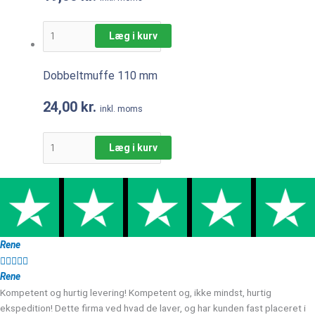
Læg i kurv
Dobbeltmuffe 110 mm
24,00
kr.
inkl. moms
Læg i kurv
Rene





Rene
Kompetent og hurtig levering! Kompetent og, ikke mindst, hurtig
ekspedition! Dette firma ved hvad de laver, og har kunden fast placeret i