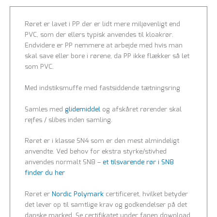
Røret er lavet i PP der er lidt mere miljøvenligt end
PVC, som der ellers typisk anvendes til kloakrør.
Endvidere er PP nemmere at arbejde med hvis man
skal save eller bore i rørene, da PP ikke flækker så let
som PVC.
Med indstiksmuffe med fastsiddende tætningsring
Samles med
glidemiddel
og afskåret rørender skal
rejfes / slibes inden samling.
Røret er i klasse SN4 som er den mest almindeligt
anvendte. Ved behov for ekstra styrke/stivhed
anvendes normalt SN8 –
et tilsvarende rør i SN8
finder du her
Røret er
Nordic Polymark
certificeret, hvilket betyder
det lever op til samtlige krav og godkendelser på det
danske marked. Se certifikatet under fanen download.