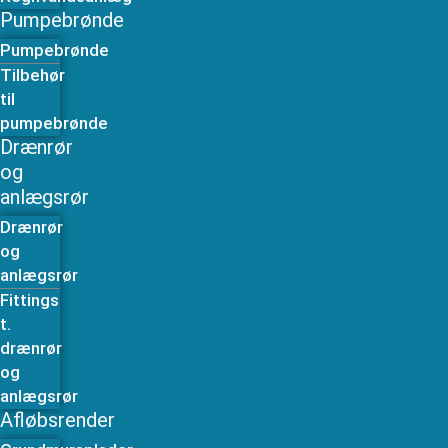
Pumpebrønde
Pumpebrønde
Tilbehør
til
pumpebrønde
Drænrør
og
anlægsrør
Drænrør
og
anlægsrør
Fittings
t.
drænrør
og
anlægsrør
Afløbsrender