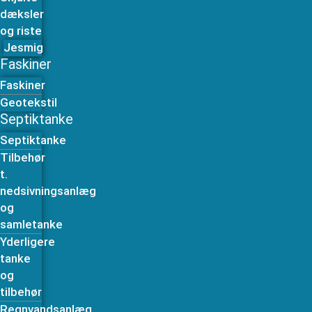
dæksler
og riste
Jesmig
Faskiner
Faskiner
Geotekstil
Septiktanke
Septiktanke
Tilbehør
t.
nedsivningsanlæg
og
samletanke
Yderligere
tanke
og
tilbehør
Regnvandsanlæg