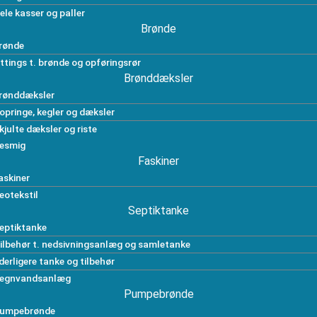
ele kasser og paller
Brønde
rønde
ittings t. brønde og opføringsrør
Brønddæksler
rønddæksler
opringe, kegler og dæksler
kjulte dæksler og riste
esmig
Faskiner
askiner
eotekstil
Septiktanke
eptiktanke
ilbehør t. nedsivningsanlæg og samletanke
derligere tanke og tilbehør
egnvandsanlæg
Pumpebrønde
umpebrønde