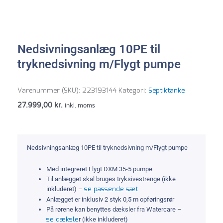
Nedsivningsanlæg 10PE til
tryknedsivning m/Flygt pumpe
Varenummer (SKU):
223193144
Kategori:
Septiktanke
27.999,00
kr.
inkl. moms
Nedsivningsanlæg 10PE til tryknedsivning m/Flygt pumpe
Med integreret Flygt DXM 35-5 pumpe
Til anlægget skal bruges tryksivestrenge (ikke
se passende sæt
inkluderet) –
Anlægget er inklusiv 2 styk 0,5 m opføringsrør
På rørene kan benyttes dæksler fra Watercare –
se dæksle
r (ikke inkluderet)