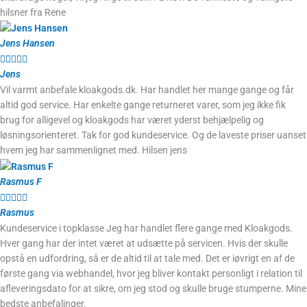
hilsner fra Rene
Jens Hansen





Jens
Vil varmt anbefale kloakgods.dk. Har handlet her mange gange og får
altid god service. Har enkelte gange returneret varer, som jeg ikke fik
brug for alligevel og kloakgods har været yderst behjælpelig og
løsningsorienteret. Tak for god kundeservice. Og de laveste priser uanset
hvem jeg har sammenlignet med. Hilsen jens
Rasmus F





Rasmus
Kundeservice i topklasse Jeg har handlet flere gange med Kloakgods.
Hver gang har der intet været at udsætte på servicen. Hvis der skulle
opstå en udfordring, så er de altid til at tale med. Det er iøvrigt en af de
første gang via webhandel, hvor jeg bliver kontakt personligt i relation til
afleveringsdato for at sikre, om jeg stod og skulle bruge stumperne. Mine
bedste anbefalinger.