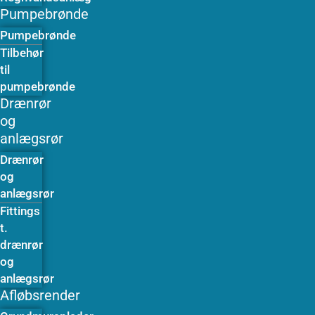
Pumpebrønde
Pumpebrønde
Tilbehør
til
pumpebrønde
Drænrør
og
anlægsrør
Drænrør
og
anlægsrør
Fittings
t.
drænrør
og
anlægsrør
Afløbsrender