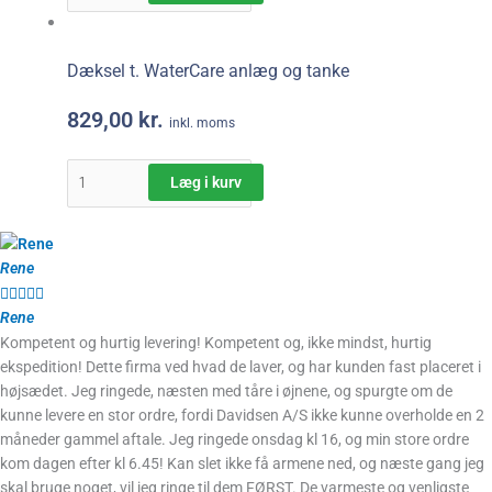
Dæksel t. WaterCare anlæg og tanke
829,00
kr.
inkl. moms
Læg i kurv
Rene





Rene
Kompetent og hurtig levering! Kompetent og, ikke mindst, hurtig
ekspedition! Dette firma ved hvad de laver, og har kunden fast placeret i
højsædet. Jeg ringede, næsten med tåre i øjnene, og spurgte om de
kunne levere en stor ordre, fordi Davidsen A/S ikke kunne overholde en 2
måneder gammel aftale. Jeg ringede onsdag kl 16, og min store ordre
kom dagen efter kl 6.45! Kan slet ikke få armene ned, og næste gang jeg
skal bruge noget, vil jeg ringe til dem FØRST. De varmeste og venligste