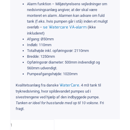
Alarm funktion – Miljøstyrelsens vejledninger om
nedsivningsanlæg angiver, at der skal være
monteret en alarm. Alarmen kan advare om fuld
tank (f.eks. hvis pumpen går i stå) inden et muligt
se Watercare VA-alarm
overløb –
(ikke
inkluderet)
Afgang: Ø50mm
Indløb: 110mm
Totalhøjde inkl. opføringsrør: 2110mm
Bredde: 1250mm
Opføringsrør diameter: 500mm indvendigt og
560mm udvendigt.
Pumpeafgangshøjde: 1020mm
WaterCare
Kvalitetsanlæg fra danske
. 4 m3 tank til
tryknedsivning, hvor spildevandet pumpes ud i
sivestrengene ved hjælp af den indbyggede pumpe.
Tanken er ideel for husstande med op til 10 voksne.
Fri
fragt.