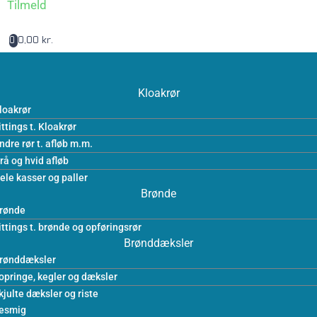
Tilmeld
0,00 kr.
0
Kloakrør
loakrør
ittings t. Kloakrør
ndre rør t. afløb m.m.
rå og hvid afløb
ele kasser og paller
Brønde
rønde
ittings t. brønde og opføringsrør
Brønddæksler
rønddæksler
opringe, kegler og dæksler
kjulte dæksler og riste
esmig