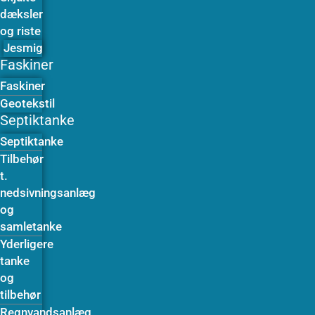
dæksler
og riste
Jesmig
Faskiner
Faskiner
Geotekstil
Septiktanke
Septiktanke
Tilbehør
t.
nedsivningsanlæg
og
samletanke
Yderligere
tanke
og
tilbehør
Regnvandsanlæg