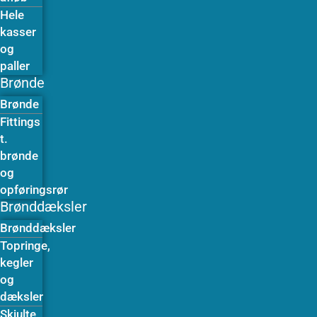
Hele
kasser
og
paller
Brønde
Brønde
Fittings
t.
brønde
og
opføringsrør
Brønddæksler
Brønddæksler
Topringe,
kegler
og
dæksler
Skjulte