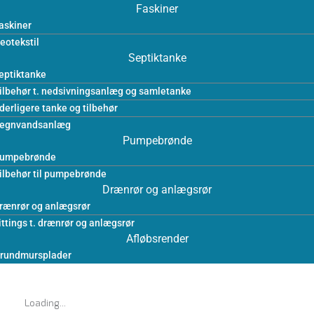
Faskiner
askiner
eotekstil
Septiktanke
eptiktanke
ilbehør t. nedsivningsanlæg og samletanke
derligere tanke og tilbehør
egnvandsanlæg
Pumpebrønde
umpebrønde
ilbehør til pumpebrønde
Drænrør og anlægsrør
rænrør og anlægsrør
ittings t. drænrør og anlægsrør
Afløbsrender
rundmursplader
Loading...