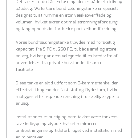
Det sikrer, at du får en løsning, der er både effektiv og
pålidelig. WaterCare bundfældningstanke er specielt
designet til at rumme en stor væskeoverflade og
volumen, hvilket sikrer optimal strømningsfordeling
og lang opholdstid, for bedre partikelbundfældning.
Vores bundfældningstanke tilbydes med forskellig
kapacitet, fra 5 PE til 250 PE, til både små og store
anlæg, hvilket gør dem velegnede til en bred vifte af
anvendelser, fra private husstande til større
faciliteter.
Disse tanke er altid udført som 3-kammertanke, der
effektivt tilbageholder fast stof og flydeslam, hvilket
muliggør efterfølgende rensning i forskellige typer af
anlæg.
Installationen er hurtig og nem takket være tankens
lave indbygningsdybde, hvilket minimerer
omkostningerne og tidsforbruget ved installation med
en minigraver.