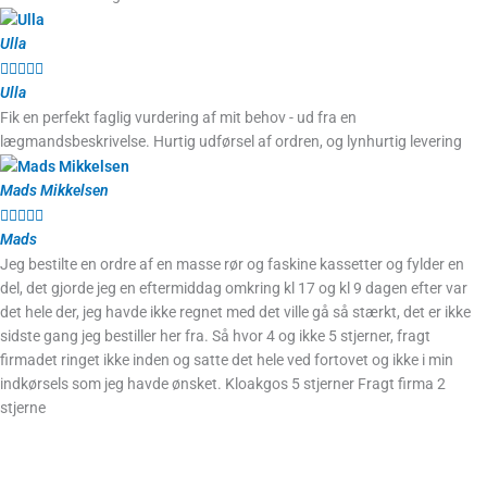
Ulla





Ulla
Fik en perfekt faglig vurdering af mit behov - ud fra en
lægmandsbeskrivelse. Hurtig udførsel af ordren, og lynhurtig levering
Mads Mikkelsen





Mads
Jeg bestilte en ordre af en masse rør og faskine kassetter og fylder en
del, det gjorde jeg en eftermiddag omkring kl 17 og kl 9 dagen efter var
det hele der, jeg havde ikke regnet med det ville gå så stærkt, det er ikke
sidste gang jeg bestiller her fra. Så hvor 4 og ikke 5 stjerner, fragt
firmadet ringet ikke inden og satte det hele ved fortovet og ikke i min
indkørsels som jeg havde ønsket. Kloakgos 5 stjerner Fragt firma 2
stjerne