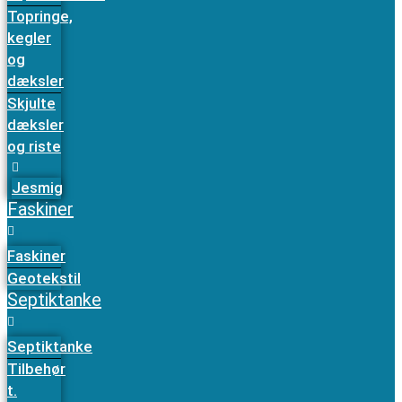
Topringe,
kegler
og
dæksler
Skjulte
dæksler
og riste
Jesmig
Faskiner
Faskiner
Geotekstil
Septiktanke
Septiktanke
Tilbehør
t.