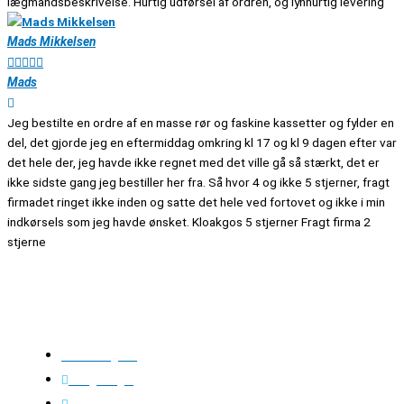
lægmandsbeskrivelse. Hurtig udførsel af ordren, og lynhurtig levering
Mads Mikkelsen





Mads
Jeg bestilte en ordre af en masse rør og faskine kassetter og fylder en
del, det gjorde jeg en eftermiddag omkring kl 17 og kl 9 dagen efter var
det hele der, jeg havde ikke regnet med det ville gå så stærkt, det er
ikke sidste gang jeg bestiller her fra. Så hvor 4 og ikke 5 stjerner, fragt
firmadet ringet ikke inden og satte det hele ved fortovet og ikke i min
indkørsels som jeg havde ønsket. Kloakgos 5 stjerner Fragt firma 2
stjerne
Kloakgods
Om Kloakgods
Bruger login