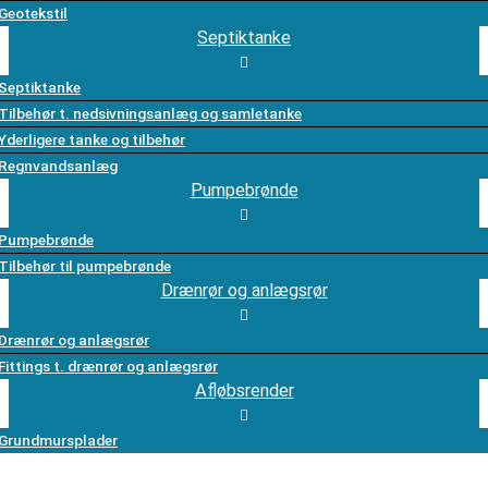
Geotekstil
Septiktanke
Septiktanke
Tilbehør t. nedsivningsanlæg og samletanke
Yderligere tanke og tilbehør
Regnvandsanlæg
Pumpebrønde
Pumpebrønde
Tilbehør til pumpebrønde
Drænrør og anlægsrør
Drænrør og anlægsrør
Fittings t. drænrør og anlægsrør
Afløbsrender
Grundmursplader