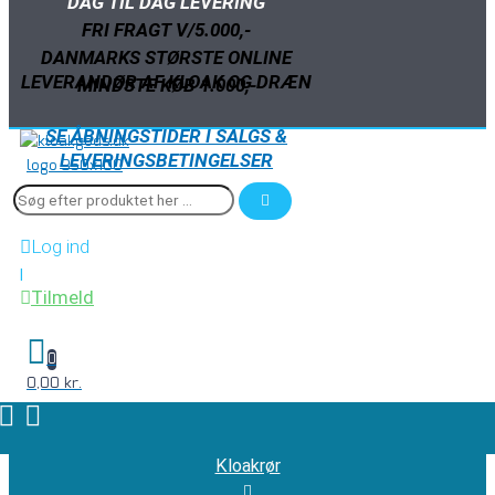
DAG TIL DAG LEVERING
FRI FRAGT V/5.000,-
DANMARKS STØRSTE ONLINE
LEVERANDØR AF KLOAK OG DRÆN
MINDSTE KØB 1.000,-
SE ÅBNINGSTIDER I SALGS &
LEVERINGSBETINGELSER
Log ind
|
Tilmeld
0
0,00 kr.
Kloakrør