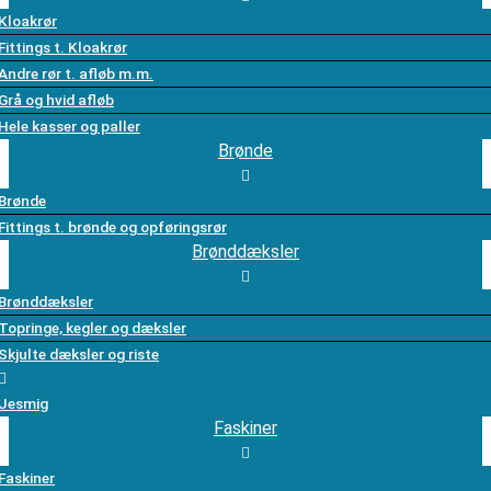
Kloakrør
Fittings t. Kloakrør
Andre rør t. afløb m.m.
Grå og hvid afløb
Hele kasser og paller
Brønde
Brønde
Fittings t. brønde og opføringsrør
Brønddæksler
Brønddæksler
Topringe, kegler og dæksler
Skjulte dæksler og riste
Jesmig
Faskiner
Faskiner