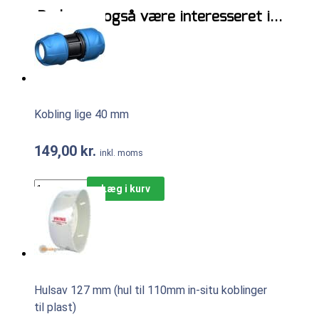
Du kunne også være interesseret i…
Kobling lige 40 mm
149,00
kr.
inkl. moms
Læg i kurv
Hulsav 127 mm (hul til 110mm in-situ koblinger
til plast)