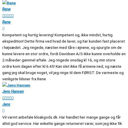
Rene





Rene
Kompetent og hurtig levering! Kompetent og, ikke mindst, hurtig
ekspedition! Dette firma ved hvad de laver, og har kunden fast placeret
i højsædet. Jeg ringede, næsten med tåre i øjnene, og spurgte om de
kunne levere en stor ordre, fordi Davidsen A/S ikke kunne overholde en
2 måneder gammel aftale. Jeg ringede onsdag kl 16, og min store
ordre kom dagen efter kl 6.45! Kan slet ikke få armene ned, og næste
gang jeg skal bruge noget, vil jeg ringe til dem FØRST. De varmeste og
venligste hilsner fra Rene
Jens Hansen





Jens
Vil varmt anbefale kloakgods.dk. Har handlet her mange gange og får
altid god service. Har enkelte gange returneret varer, som jeg ikke fik