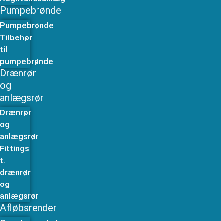
Pumpebrønde
Pumpebrønde
Tilbehør
til
pumpebrønde
Drænrør
og
anlægsrør
Drænrør
og
anlægsrør
Fittings
t.
drænrør
og
anlægsrør
Afløbsrender