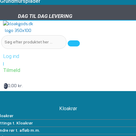
Grundmursplader
DAG TIL DAG LEVERING
DAG TIL DAG LEVERING
Log ind
|
Tilmeld
0,00 kr.
0
Kloakrør
loakrør
ittings t. Kloakrør
ndre rør t. afløb m.m.