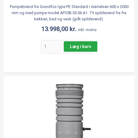
-
AP35B
Pumpebrønd fra Grundfos type PE Standard i størrelsen 600 x 2000
mm og med pumpe model AP35B.50.06.A1. Til spildevand fra fra
pumpe
køkken, bad og vask (gråt spildevand).
-
fra
13.998,00
kr.
inkl. moms
Grundfos
antal
Læg i kurv
Pumpebrønd
t.
gråt
vand
600
x
2500
mm
-