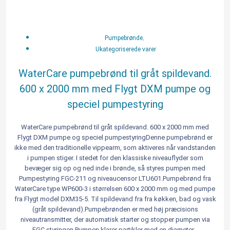
WaterCare
pumpebrønd
til
gråt
,
Pumpebrønde
spildevand.
Ukategoriserede varer
600
x
WaterCare pumpebrønd til gråt spildevand.
2000
600 x 2000 mm med Flygt DXM pumpe og
mm
med
speciel pumpestyring
Flygt
DXM
WaterCare pumpebrønd til gråt spildevand. 600 x 2000 mm med
pumpe
Flygt DXM pumpe og speciel pumpestyringDenne pumpebrønd er
og
ikke med den traditionelle vippearm, som aktiveres når vandstanden
speciel
i pumpen stiger. I stedet for den klassiske niveauflyder som
pumpestyring
bevæger sig op og ned inde i brønde, så styres pumpen med
Pumpestyring FGC-211 og niveaucensor LTU601.Pumpebrønd fra
antal
WaterCare type WP600-3 i størrelsen 600 x 2000 mm og med pumpe
fra Flygt model DXM35-5. Til spildevand fra fra køkken, bad og vask
(gråt spildevand).Pumpebrønden er med høj præcisions
niveautransmitter, der automatisk starter og stopper pumpen via
FGC styringen.Pumpen klarer partikler med en diameter...