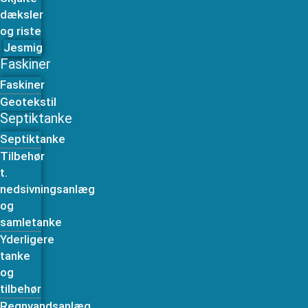
dæksler
og riste
Jesmig
Faskiner
Faskiner
Geotekstil
Septiktanke
Septiktanke
Tilbehør
t.
nedsivningsanlæg
og
samletanke
Yderligere
tanke
og
tilbehør
Regnvandsanlæg