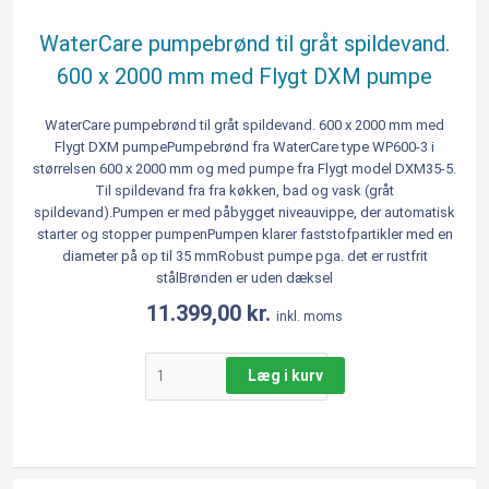
600
x
WaterCare pumpebrønd til gråt spildevand.
2000
600 x 2000 mm med Flygt DXM pumpe
mm
med
Flygt
WaterCare pumpebrønd til gråt spildevand. 600 x 2000 mm med
Flygt DXM pumpePumpebrønd fra WaterCare type WP600-3 i
DXM
størrelsen 600 x 2000 mm og med pumpe fra Flygt model DXM35-5.
pumpe
Til spildevand fra fra køkken, bad og vask (gråt
antal
spildevand).Pumpen er med påbygget niveauvippe, der automatisk
starter og stopper pumpenPumpen klarer faststofpartikler med en
diameter på op til 35 mmRobust pumpe pga. det er rustfrit
stålBrønden er uden dæksel
11.399,00
kr.
inkl. moms
Læg i kurv