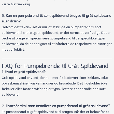
være tilstrækkelig.
6.
Kan en pumpebrønd til sort spildevand bruges til gråt spildevand
eller dræn?
Selvom det teknisk set er muligt at bruge en pumpebrønd til sort
spildevand til andre typer spildevand, er det normalt overflødigt. Det er
bedre at bruge en specialiseret pumpebrønd til de specifikke typer
spildevand, da de er designet til at håndtere de respektive belastninger
mest effektivt.
FAQ for Pumpebrønde til Gråt Spildevand
1.
Hvad er gråt spildevand?
Gråt spildevand er vand, der kommer fra badeværelser, køkkenvaske,
opvaskemaskiner, vaskemaskiner og brusebade. Det indeholder ikke
fækalier eller faste stoffer og er typisk lettere at behandle end sort
spildevand.
2.
Hvornår skal man installere en pumpebrønd til gråt spildevand?
En pumpebrønd til gråt spildevand skal bruges, når der er behov for at