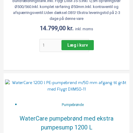
bundfældningstank.Inkl. Flygt DXM 35-5.Inkl. 0,5m opføringsrør
Ø500/560.Inkl. komplet rørføring Ø50mm.Inkl. kontraventil og
afspærringsventil.Uden dæksel.OBS! Ekstra leveringstid på 2-3
dage på denne vare
14.799,00
kr.
inkl. moms
Læg i kurv
WaterCare
pumpebrønd
med
ekstra
pumpesump
Pumpebrønde
1200
L
WaterCare pumpebrønd med ekstra
antal
pumpesump 1200 L