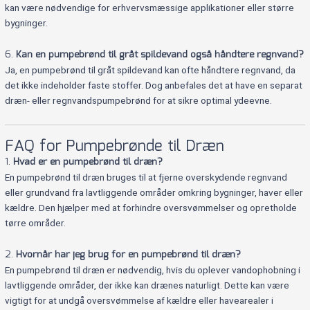
kan være nødvendige for erhvervsmæssige applikationer eller større
bygninger.
6.
Kan en pumpebrønd til gråt spildevand også håndtere regnvand?
Ja, en pumpebrønd til gråt spildevand kan ofte håndtere regnvand, da
det ikke indeholder faste stoffer. Dog anbefales det at have en separat
dræn- eller regnvandspumpebrønd for at sikre optimal ydeevne.
FAQ for Pumpebrønde til Dræn
1.
Hvad er en pumpebrønd til dræn?
En pumpebrønd til dræn bruges til at fjerne overskydende regnvand
eller grundvand fra lavtliggende områder omkring bygninger, haver eller
kældre. Den hjælper med at forhindre oversvømmelser og opretholde
tørre områder.
2.
Hvornår har jeg brug for en pumpebrønd til dræn?
En pumpebrønd til dræn er nødvendig, hvis du oplever vandophobning i
lavtliggende områder, der ikke kan drænes naturligt. Dette kan være
vigtigt for at undgå oversvømmelse af kældre eller havearealer i