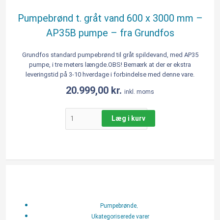
Pumpebrønd t. gråt vand 600 x 3000 mm –
AP35B pumpe – fra Grundfos
Grundfos standard pumpebrønd til gråt spildevand, med AP35
pumpe, i tre meters længde.OBS! Bemærk at der er ekstra
leveringstid på 3-10 hverdage i forbindelse med denne vare.
20.999,00
kr.
inkl. moms
Læg i kurv
WaterCare
pumpebrønd
til
gråt
,
Pumpebrønde
spildevand.
Ukategoriserede varer