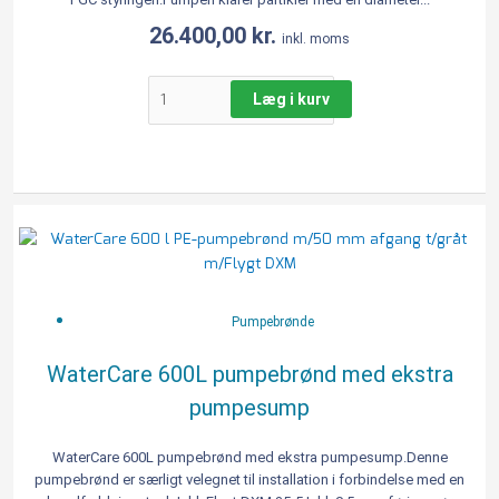
26.400,00
kr.
inkl. moms
Læg i kurv
WaterCare
600L
pumpebrønd
med
ekstra
Pumpebrønde
pumpesump
antal
WaterCare 600L pumpebrønd med ekstra
pumpesump
WaterCare 600L pumpebrønd med ekstra pumpesump.Denne
pumpebrønd er særligt velegnet til installation i forbindelse med en