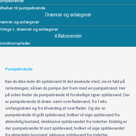
umpebrønde
ilbehør til pumpebrønde
Drænrør og anlægsrør
rænrør og anlægsrør
ittings t. drænrør og anlægsrør
Afløbsrender
rundmursplader
Pumpebrønde
Kan du ikke lede dit spildevand til det ønskede sted, via et fald på
rørledningen, så kan du pumpe det frem med en pumpebrønd. Her
på siden finder du pumpebrønde til forskellige typer spildevand. Der
er pumpebrønde til dræn- samt overfladevand, fra f.eks.
omfangsdræn og fra afvanding af overflader. Og der er
pumpebrønde til gråt spildevand, hvilket vil sige spildevand fra
almindelig hustand, eksklusive spildevandet fra toiletter. Endelig er
der pumpebrønde til sort spildevand, hvilket vil sige spildevandet
fra almindelig husstand, inklusive spildevand fra toiletter.