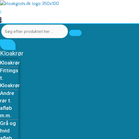
Gå
Søg
Søg
til
efter
efter
|
indholdet
produktet
produktet
0
her
her
…
…
Kloakrør
Kloakrør
Fittings
t.
Kloakrør
Andre
rør t.
afløb
m.m.
Grå og
hvid
afløb