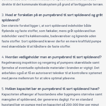
direkte til det kommunale kloaksystem på grund af lavtliggende terræn.
3.
Hvad er forskellen på en pumpebrønd til sort spildevand og gråt
spildevand?
Den største forskel ligger i, at sort spildevand indeholder både
flydende og faste stoffer, som fækalier, mens gråt spildevand kun
indeholder vand fra køkkenvaske, badeværelser og lignende uden
faste stoffer. Sort spildevand kræver derfor en mere kraftfuld pumpe
med skæreblade til at håndtere de faste stoffer.
4.
Hvordan vedligeholder man en pumpebrønd til sort spildevand?
Regelmæssig inspektion og rengøring af pumpens skæreblade samt
fjernelse af eventuelle ophobede materialer i brønden er vigtigt. Det
anbefales også at få en autoriseret tekniker til at kontrollere systemet
med jævne mellemrum for at sikre optimal ydeevne.
5.
Hvilken kapacitet bør en pumpebrønd til sort spildevand have?
Kapaciteten afhænger af husstandens eller bygningens størrelse samt
mængden af spildevand, der genereres dagligt. For en standard
husstand bør en pumpe med en kapacitet på 200-300 liter per minut