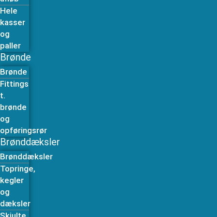
Hele
kasser
og
paller
Brønde
Brønde
Fittings
t.
brønde
og
opføringsrør
Brønddæksler
Brønddæksler
Topringe,
kegler
og
dæksler
Skjulte