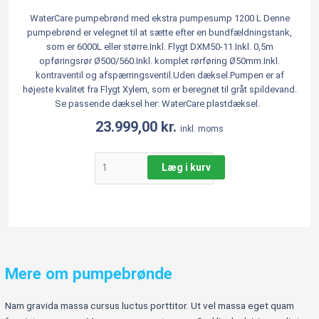
WaterCare pumpebrønd med ekstra pumpesump 1200 L Denne
pumpebrønd er velegnet til at sætte efter en bundfældningstank,
som er 6000L eller større.Inkl. Flygt DXM50-11.Inkl. 0,5m
opføringsrør Ø500/560.Inkl. komplet rørføring Ø50mm.Inkl.
kontraventil og afspærringsventil.Uden dæksel.Pumpen er af
højeste kvalitet fra Flygt Xylem, som er beregnet til gråt spildevand.
Se passende dæksel her: WaterCare plastdæksel.
23.999,00
kr.
inkl. moms
Læg i kurv
Mere om pumpebrønde
Nam gravida massa cursus luctus porttitor. Ut vel massa eget quam