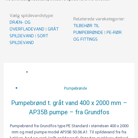
Vælg spildevandstype:
Relaterede varekategorier:
DRÆN- OG
TILBEHØR TIL
OVERFLADEVAND
|
GRÅT
PUMPEBRØNDE
|
PE-RØR
SPILDEVAND
|
SORT
OG FITTINGS
SPILDEVAND
Pumpebrønd
Viser 8 resultater
t.
gråt
vand
Pumpebrønde
400
x
Pumpebrønd t. gråt vand 400 x 2000 mm –
2000
AP35B pumpe – fra Grundfos
mm
-
AP35B
Pumpebrønd fra Grundfos type PE Standard i størrelsen 400 x 2000
mm og med pumpe model AP35B.50.06.A1. Til spildevand fra fra
pumpe