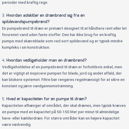
perioder med kraftig regn.
3.
Hvordan adskiller en drænbrønd sig fra en
spildevandspumpebrønd?
En pumpebrønd til dræn er primært designet til at håndtere rent eller let
forurenet vand uden faste stoffer. Den har ikke brug for en kraftig
pumpe med skæreblade som ved sort spildevand og er typisk mindre
kompleks i sin konstruktion.
4.
Hvordan vedligeholder man en drænbrønd?
Vedligeholdelse af en pumpebrønd til dræn er forholdsvis enkel, men
det er vigtigt at inspicere pumpen for blade, jord og andet affald, der
kan blokere systemet. Filtre bør rengøres regelmæssigt for at sikre en
konstant og jævn vandgennemstrømning.
5.
Hvad er kapaciteten for en pumpe til dræn?
Kapaciteten afhænger af området, der skal drænes, men typisk kræves
en pumpe med en kapacitet på 50-150 liter per minut til almindelige
have- eller kælderdræn. For større områder kan en højere kapacitet
være nødvendig.