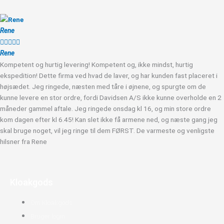
Rene





Rene
Kompetent og hurtig levering! Kompetent og, ikke mindst, hurtig
ekspedition! Dette firma ved hvad de laver, og har kunden fast placeret i
højsædet. Jeg ringede, næsten med tåre i øjnene, og spurgte om de
kunne levere en stor ordre, fordi Davidsen A/S ikke kunne overholde en 2
måneder gammel aftale. Jeg ringede onsdag kl 16, og min store ordre
kom dagen efter kl 6.45! Kan slet ikke få armene ned, og næste gang jeg
skal bruge noget, vil jeg ringe til dem FØRST. De varmeste og venligste
hilsner fra Rene
Kloakgods
Om Kloakgods
Bruger login