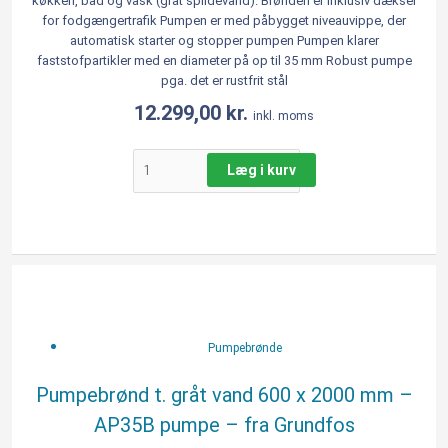
køkken, bad og vask (gråt spildevand). Brønden er inklusiv dæksel
-
for fodgængertrafik Pumpen er med påbygget niveauvippe, der
fra
automatisk starter og stopper pumpen Pumpen klarer
Grundfos
faststofpartikler med en diameter på op til 35 mm Robust pumpe
antal
pga. det er rustfrit stål
12.299,00
kr.
inkl. moms
Læg i kurv
Pumpebrønd
t.
gråt
vand
Pumpebrønde
600
x
Pumpebrønd t. gråt vand 600 x 2000 mm –
2000
AP35B pumpe – fra Grundfos
mm