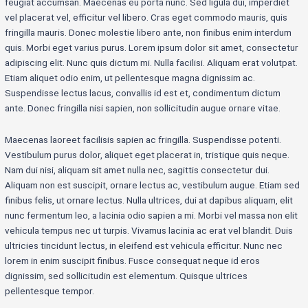
feugiat accumsan. Maecenas eu porta nunc. Sed ligula dui, imperdiet
vel placerat vel, efficitur vel libero. Cras eget commodo mauris, quis
fringilla mauris. Donec molestie libero ante, non finibus enim interdum
quis. Morbi eget varius purus. Lorem ipsum dolor sit amet, consectetur
adipiscing elit. Nunc quis dictum mi. Nulla facilisi. Aliquam erat volutpat.
Etiam aliquet odio enim, ut pellentesque magna dignissim ac.
Suspendisse lectus lacus, convallis id est et, condimentum dictum
ante. Donec fringilla nisi sapien, non sollicitudin augue ornare vitae.
Maecenas laoreet facilisis sapien ac fringilla. Suspendisse potenti.
Vestibulum purus dolor, aliquet eget placerat in, tristique quis neque.
Nam dui nisi, aliquam sit amet nulla nec, sagittis consectetur dui.
Aliquam non est suscipit, ornare lectus ac, vestibulum augue. Etiam sed
finibus felis, ut ornare lectus. Nulla ultrices, dui at dapibus aliquam, elit
nunc fermentum leo, a lacinia odio sapien a mi. Morbi vel massa non elit
vehicula tempus nec ut turpis. Vivamus lacinia ac erat vel blandit. Duis
ultricies tincidunt lectus, in eleifend est vehicula efficitur. Nunc nec
lorem in enim suscipit finibus. Fusce consequat neque id eros
dignissim, sed sollicitudin est elementum. Quisque ultrices
pellentesque tempor.