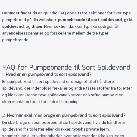
Herunder finder du en grundig FAQ opdelt i tre sektioner for hver type
pumpebrønd på din webshop:
pumpebrønde til sort spildevand
,
gråt
spildevand
, og
dræn
. Hver sektion dækker typiske spørgsmål,
anvendelsesscenarier og forskellene mellem de tre typer
pumpebrønde.
FAQ for Pumpebrønde til Sort Spildevand
1.
Hvad er en pumpebrønd til sort spildevand?
En pumpebrønd til sort spildevand er designet til at håndtere
spildevand, der indeholder fækalier og andre faste stoffer fra toiletter
og kloakker. Denne type spildevand kræver en kraftig pumpe med
skærefunktion for at forhindre tilstopning.
2.
Hvornår skal man bruge en pumpebrønd til sort spildevand?
Du skal bruge en pumpebrønd til sort spildevand, hvis du håndterer
spildevand fra toiletter eller kloakker, typisk i private hjem,
sommerhuse eller virksomheder, hvor spildevandet ikke kan ledes