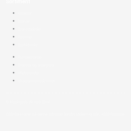
Sortiment
Kloakrør
Brønde
Brønddæksler
Faskiner
Septiktanke
Pumpebrønde
Drænrør og anlægsrør
Afløbsrender
Ukategoriserede varer
© Kloakgods.dk ApS 2014
OBS! Ikke varer på denne adresse! Søndre Mellemvej 30A, 4000 Roskilde