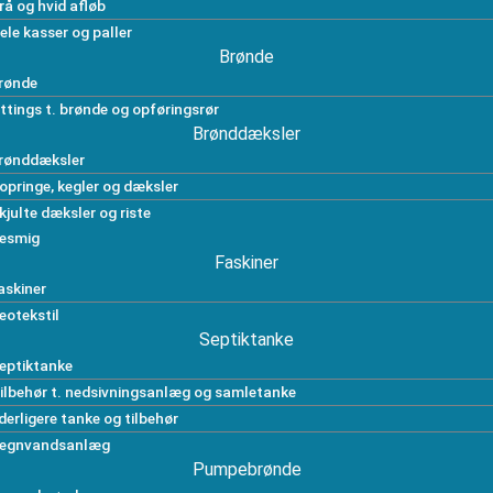
rå og hvid afløb
ele kasser og paller
Brønde
rønde
ittings t. brønde og opføringsrør
Brønddæksler
rønddæksler
opringe, kegler og dæksler
kjulte dæksler og riste
esmig
Faskiner
askiner
eotekstil
Septiktanke
eptiktanke
ilbehør t. nedsivningsanlæg og samletanke
derligere tanke og tilbehør
egnvandsanlæg
Pumpebrønde