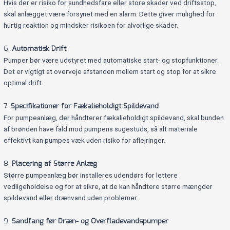
Hvis der er risiko for sundhedsfare eller store skader ved driftsstop,
skal anlægget være forsynet med en alarm. Dette giver mulighed for
hurtig reaktion og mindsker risikoen for alvorlige skader.
6.
Automatisk Drift
Pumper bør være udstyret med automatiske start- og stopfunktioner.
Det er vigtigt at overveje afstanden mellem start og stop for at sikre
optimal drift.
7.
Specifikationer for Fækalieholdigt Spildevand
For pumpeanlæg, der håndterer fækalieholdigt spildevand, skal bunden
af brønden have fald mod pumpens sugestuds, så alt materiale
effektivt kan pumpes væk uden risiko for aflejringer.
8.
Placering af Større Anlæg
Større pumpeanlæg bør installeres udendørs for lettere
vedligeholdelse og for at sikre, at de kan håndtere større mængder
spildevand eller drænvand uden problemer.
9.
Sandfang før Dræn- og Overfladevandspumper