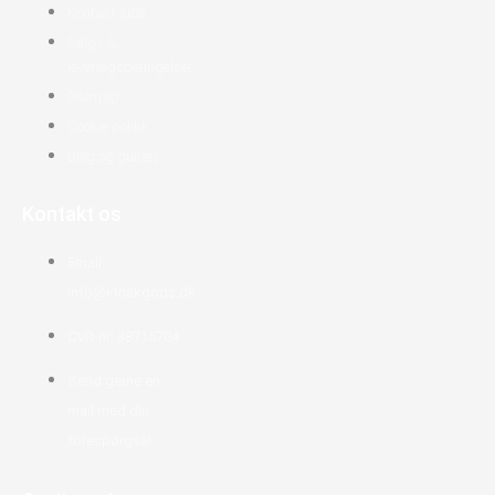
Kontakt side
Salgs &
leveringsbetingelser
Sitemap
Cookie politik
Blog og guides
Kontakt os
Email:
info@kloakgods.dk
CVR-nr: 38715704
Send gerne en
mail med din
forespørgsel