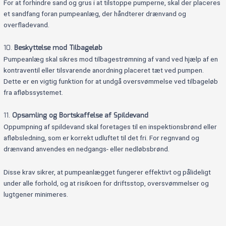
For at forhindre sand og grus i at tilstoppe pumperne, skal der placeres
et sandfang foran pumpeanlæg, der håndterer drænvand og
overfladevand.
10.
Beskyttelse mod Tilbageløb
Pumpeanlæg skal sikres mod tilbagestrømning af vand ved hjælp af en
kontraventil eller tilsvarende anordning placeret tæt ved pumpen.
Dette er en vigtig funktion for at undgå oversvømmelse ved tilbageløb
fra afløbssystemet.
11.
Opsamling og Bortskaffelse af Spildevand
Oppumpning af spildevand skal foretages til en inspektionsbrønd eller
afløbsledning, som er korrekt udluftet til det fri. For regnvand og
drænvand anvendes en nedgangs- eller nedløbsbrønd.
Disse krav sikrer, at pumpeanlægget fungerer effektivt og pålideligt
under alle forhold, og at risikoen for driftsstop, oversvømmelser og
lugtgener minimeres.