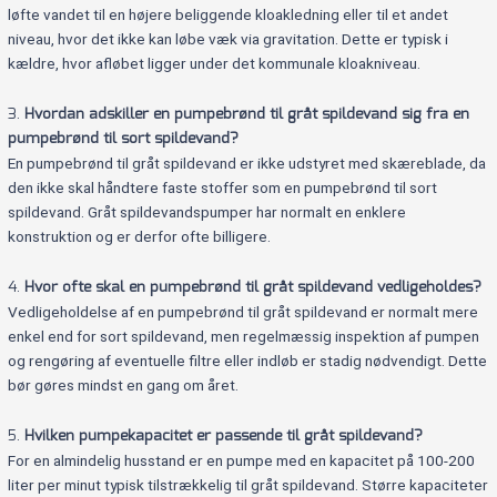
løfte vandet til en højere beliggende kloakledning eller til et andet
niveau, hvor det ikke kan løbe væk via gravitation. Dette er typisk i
kældre, hvor afløbet ligger under det kommunale kloakniveau.
3.
Hvordan adskiller en pumpebrønd til gråt spildevand sig fra en
pumpebrønd til sort spildevand?
En pumpebrønd til gråt spildevand er ikke udstyret med skæreblade, da
den ikke skal håndtere faste stoffer som en pumpebrønd til sort
spildevand. Gråt spildevandspumper har normalt en enklere
konstruktion og er derfor ofte billigere.
4.
Hvor ofte skal en pumpebrønd til gråt spildevand vedligeholdes?
Vedligeholdelse af en pumpebrønd til gråt spildevand er normalt mere
enkel end for sort spildevand, men regelmæssig inspektion af pumpen
og rengøring af eventuelle filtre eller indløb er stadig nødvendigt. Dette
bør gøres mindst en gang om året.
5.
Hvilken pumpekapacitet er passende til gråt spildevand?
For en almindelig husstand er en pumpe med en kapacitet på 100-200
liter per minut typisk tilstrækkelig til gråt spildevand. Større kapaciteter