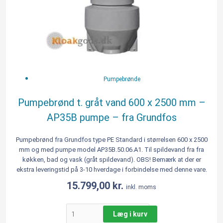
AP35B
pumpe
-
fra
Grundfos
antal
Pumpebrønde
Pumpebrønd t. gråt vand 600 x 2500 mm –
AP35B pumpe – fra Grundfos
Pumpebrønd fra Grundfos type PE Standard i størrelsen 600 x 2500
mm og med pumpe model AP35B.50.06.A1. Til spildevand fra fra
køkken, bad og vask (gråt spildevand). OBS! Bemærk at der er
ekstra leveringstid på 3-10 hverdage i forbindelse med denne vare.
15.799,00
kr.
inkl. moms
Læg i kurv