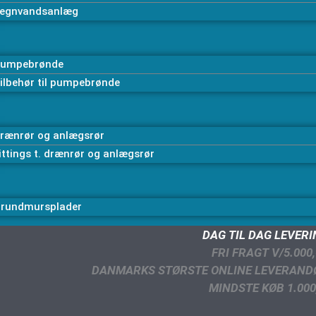
egnvandsanlæg
umpebrønde
ilbehør til pumpebrønde
rænrør og anlægsrør
ittings t. drænrør og anlægsrør
rundmursplader
DAG TIL DAG LEVER
FRI FRAGT V/5.000,
DANMARKS STØRSTE ONLINE LEVERAND
MINDSTE KØB 1.000