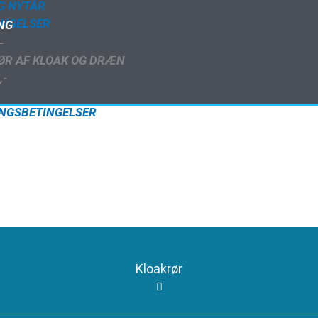
G NYTÅR
INGELSER
ING
-
ØR AF KLOAK OG DRÆN
,-
RINGSBETINGELSER
Kloakrør