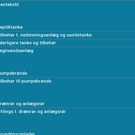
eotekstil
eptiktanke
ilbehør t. nedsivningsanlæg og samletanke
derligere tanke og tilbehør
egnvandsanlæg
umpebrønde
ilbehør til pumpebrønde
rænrør og anlægsrør
ittings t. drænrør og anlægsrør
rundmursplader