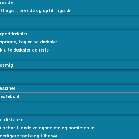
rønde
ittings t. brønde og opføringsrør
rønddæksler
opringe, kegler og dæksler
kjulte dæksler og riste
esmig
askiner
eotekstil
eptiktanke
ilbehør t. nedsivningsanlæg og samletanke
derligere tanke og tilbehør