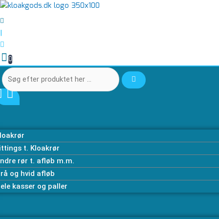
Gå
Søg
Søg
Bundfældningstank
Fuldtank
til
efter
efter
6000
alarm
indholdet
produktet
produktet
L
til
|
her
her
til
230V
…
…
15PE
og
0
nedsivningsanlæg
m/batteri
antal
backup
inkl.
flyder
antal
loakrør
ittings t. Kloakrør
ndre rør t. afløb m.m.
rå og hvid afløb
ele kasser og paller