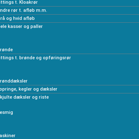
ittings t. Kloakrør
ndre rør t. afløb m.m.
rå og hvid afløb
ele kasser og paller
rønde
ittings t. brønde og opføringsrør
rønddæksler
opringe, kegler og dæksler
kjulte dæksler og riste
esmig
askiner