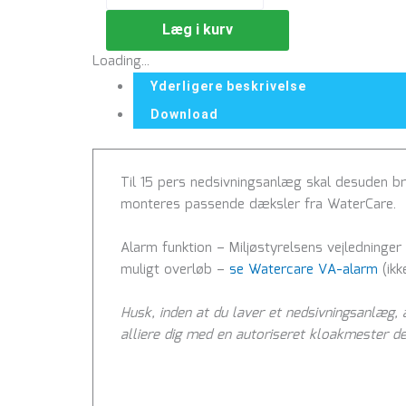
Læg i kurv
Loading...
Yderligere beskrivelse
Download
Til 15 pers nedsivningsanlæg skal desuden b
monteres passende dæksler fra WaterCare.
Alarm funktion – Miljøstyrelsens vejledninge
muligt overløb –
se Watercare VA-alarm
(ikk
Husk, inden at du laver et nedsivningsanlæg
alliere dig med en autoriseret kloakmester d