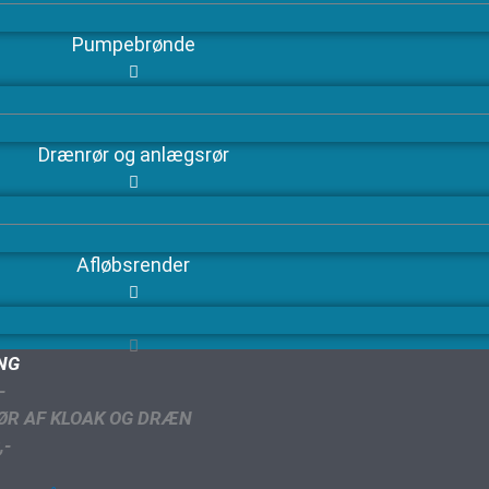
Pumpebrønde
Drænrør og anlægsrør
Afløbsrender
ING
-
ØR AF KLOAK OG DRÆN
,-