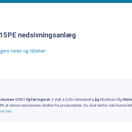
 15PE nedsivningsanlæg
igere tanke og tilbehør
Volumen
6000 l
Opføringsrør
2 styk á 0,5m inkluderet
Låg
Eksklusiv låg
Mate
 at denne vare leveres direkte fra producenten. Du skal derfor selv kunne løft
re her