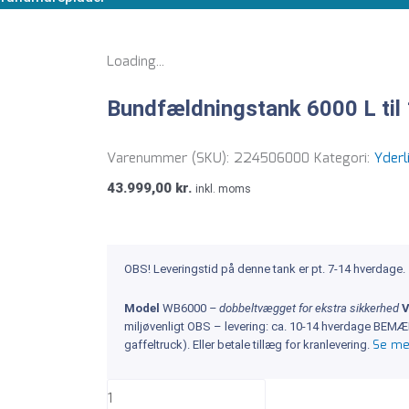
Loading...
Bundfældningstank 6000 L til
Varenummer (SKU):
224506000
Kategori:
Yderl
43.999,00
kr.
inkl. moms
OBS! Leveringstid på denne tank er pt. 7-14 hverdage.
Model
WB6000
– dobbeltvægget for ekstra sikkerhed
miljøvenligt OBS – levering: ca. 10-14 hverdage BEMÆRK
Se me
gaffeltruck). Eller betale tillæg for kranlevering.