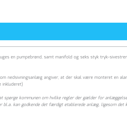
ruges en pumpebrønd, samt manifold og seks styk tryk-sivestre
r om nedsivningsanlæg angiver, at der skal være monteret en ala
e inkluderet)
, at spørge kommunen om hvilke regler der gælder for anlæggels
er bl.a. kan godkende det færdigt etablerede anlæg, ligesom det 