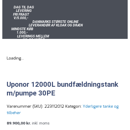
DAG TIL DAG
LEVERING
FRI FRAGT
V/5.000,-
DANMARKS STØRSTE ONLINE
LEVERANDØR AF KLOAK OG DRÆN
MINDSTE KØB
1.000,-
LEVERINGS MELLEM
JUL OG NYTÅR
SE SALGS &
LEVERINGSBETINGELSER
Loading...
Uponor 12000L bundfældningstank
m/pumpe 30PE
Varenummer (SKU):
223112012
Kategori:
Yderligere tanke og
tilbehør
89.900,00
kr.
inkl. moms