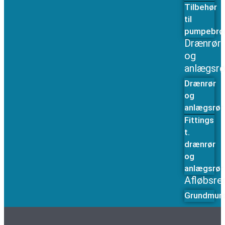
Tilbehør
til
pumpebrø
Drænrør
og
anlægsrø
Drænrør
og
anlægsrør
Fittings
t.
drænrør
og
anlægsrør
Afløbsre
Grundmurs