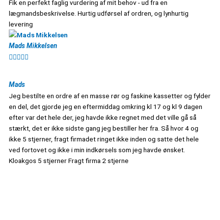
Fik en perfekt faglig vurdering af mit behov - ud fra en
lægmandsbeskrivelse. Hurtig udførsel af ordren, og lynhurtig
levering
Mads Mikkelsen





Mads
Jeg bestilte en ordre af en masse rør og faskine kassetter og fylder
en del, det gjorde jeg en eftermiddag omkring kl 17 og kl 9 dagen
efter var det hele der, jeg havde ikke regnet med det ville gå så
stærkt, det er ikke sidste gang jeg bestiller her fra. Så hvor 4 og
ikke 5 stjerner, fragt firmadet ringet ikke inden og satte det hele
ved fortovet og ikke i min indkørsels som jeg havde ønsket.
Kloakgos 5 stjerner Fragt firma 2 stjerne
Sortiment