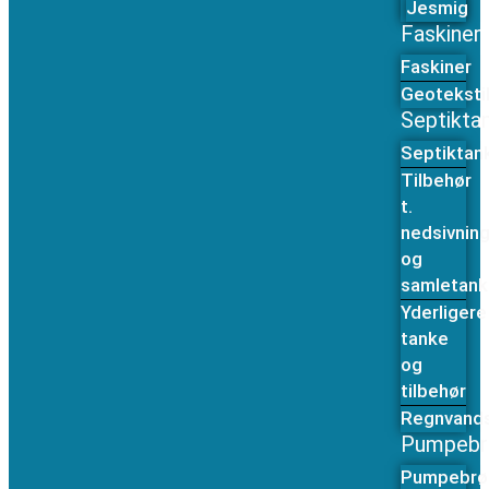
Jesmig
Faskiner
Faskiner
Geoteksti
Septikta
Septiktan
Tilbehør
t.
nedsivnin
og
samletank
Yderligere
tanke
og
tilbehør
Regnvand
Pumpebr
Pumpebrø