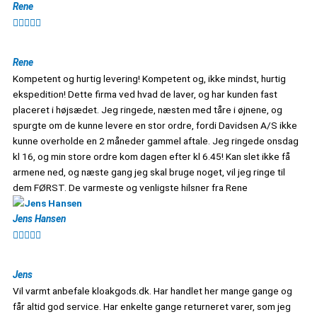
Rene





Rene
Kompetent og hurtig levering! Kompetent og, ikke mindst, hurtig
ekspedition! Dette firma ved hvad de laver, og har kunden fast
placeret i højsædet. Jeg ringede, næsten med tåre i øjnene, og
spurgte om de kunne levere en stor ordre, fordi Davidsen A/S ikke
kunne overholde en 2 måneder gammel aftale. Jeg ringede onsdag
kl 16, og min store ordre kom dagen efter kl 6.45! Kan slet ikke få
armene ned, og næste gang jeg skal bruge noget, vil jeg ringe til
dem FØRST. De varmeste og venligste hilsner fra Rene
Jens Hansen





Jens
Vil varmt anbefale kloakgods.dk. Har handlet her mange gange og
får altid god service. Har enkelte gange returneret varer, som jeg