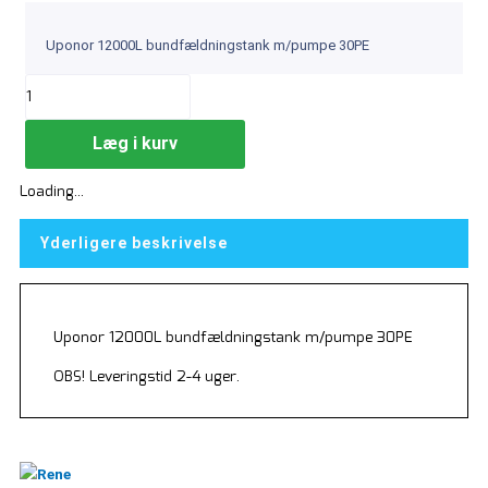
Uponor 12000L bundfældningstank m/pumpe 30PE
Uponor
12000L
bundfældningstank
Læg i kurv
m/pumpe
30PE
Loading...
antal
Yderligere beskrivelse
Uponor 12000L bundfældningstank m/pumpe 30PE
OBS! Leveringstid 2-4 uger.