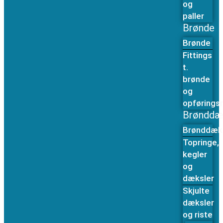
og
paller
Brønde
Brønde
Fittings
t.
brønde
og
opføringsr
Brønddæ
Brønddæk
Topringe,
kegler
og
dæksler
Skjulte
dæksler
og riste