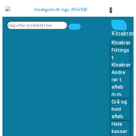
Gå
til
0
|
indholdet
Søg
efter
Kloakrør
produktet
her
Kloakrør
…
Fittings
t.
Kloakrør
Andre
rør t.
afløb
m.m.
Grå og
hvid
afløb
Hele
kasser