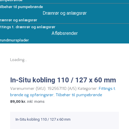
ilbehør til pumpebrønde
Drænrør og anlægsrør
rænrør og anlægsrør
ittings t. drænrør og anlægsrør
Afløbsrender
rundmursplader
Loading...
In-Situ kobling 110 / 127 x 60 mm
Varenummer (SKU):
192567110 (A/S)
Kategorier:
Fittings t.
brønde og opføringsrør
,
Tilbehør til pumpebrønde
89,00
kr.
inkl. moms
In-Situ kobling 110 / 127 x 60 mm