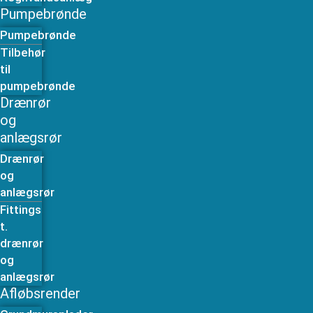
Pumpebrønde
Pumpebrønde
Tilbehør
til
pumpebrønde
Drænrør
og
anlægsrør
Drænrør
og
anlægsrør
Fittings
t.
drænrør
og
anlægsrør
Afløbsrender