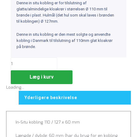
Denne in situ kobling er for tilslutning af
glatte/almindelige kloakrør i størrelsen Ø 110 mm til
brønde i plast. Hulmål (det hul som skal laves i brønden
til koblingen) Ø 127mm.
Denne in situ kobling er den mest solgte og anvendte
kobling i Danmark til tilslutning af 110mm glat kloakrør
på brønde.
Læg i kurv
Loading...
Yderligere beskrivelse
In-Situ kobling 110 / 127 x 60 mm
Længde / dybde: 60 mm (har du brug for en kobling