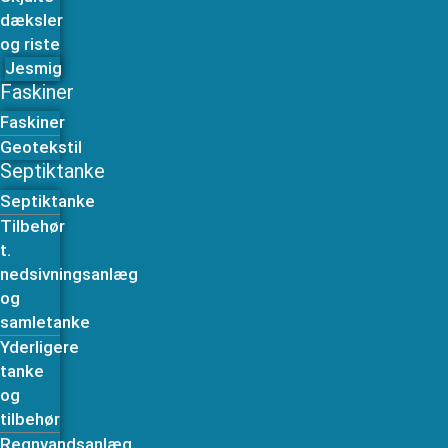
dæksler
og riste
Jesmig
Faskiner
Faskiner
Geotekstil
Septiktanke
Septiktanke
Tilbehør
t.
nedsivningsanlæg
og
samletanke
Yderligere
tanke
og
tilbehør
Regnvandsanlæg