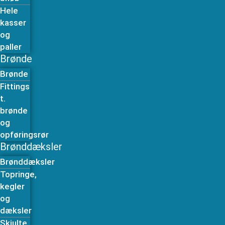
Hele
kasser
og
paller
Brønde
Brønde
Fittings
t.
brønde
og
opføringsrør
Brønddæksler
Brønddæksler
Topringe,
kegler
og
dæksler
Skjulte