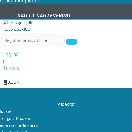
Grundmursplader
DAG TIL DAG LEVERING
DAG TIL DAG LEVERING
Log ind
|
Tilmeld
0,00 kr.
0
Kloakrør
loakrør
ittings t. Kloakrør
ndre rør t. afløb m.m.