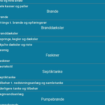
rå og hvid afløb
ele kasser og paller
Brønde
rønde
ittings t. brønde og opføringsrør
Brønddæksler
rønddæksler
opringe, kegler og dæksler
kjulte dæksler og riste
esmig
Faskiner
askiner
eotekstil
Septiktanke
eptiktanke
ilbehør t. nedsivningsanlæg og samletanke
derligere tanke og tilbehør
egnvandsanlæg
Pumpebrønde
umpebrønde