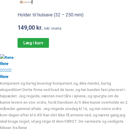
Holder til hulsave (32 – 250 mm)
149,00
kr.
inkl. moms
Læg i kurv
Rene





Rene
Kompetent og hurtig levering! Kompetent og, ikke mindst, hurtig
ekspedition! Dette firma ved hvad de laver, og har kunden fast placeret i
højsædet. Jeg ringede, næsten med tåre i øjnene, og spurgte om de
kunne levere en stor ordre, fordi Davidsen A/S ikke kunne overholde en 2
måneder gammel aftale. Jeg ringede onsdag kl 16, og min store ordre
kom dagen efter kl 6.45! Kan slet ikke få armene ned, og næste gang jeg
skal bruge noget, vil jeg ringe til dem FØRST. De varmeste og venligste
hilsner fra Rene