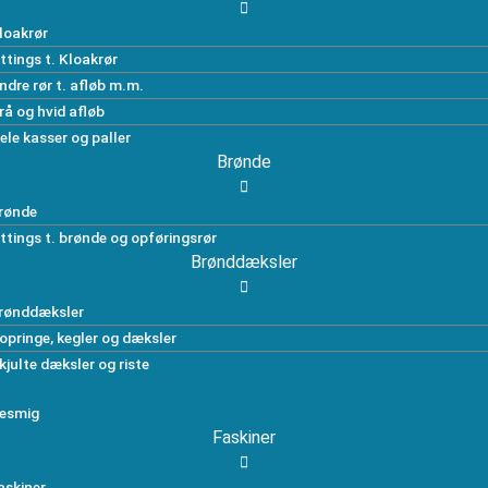
loakrør
ittings t. Kloakrør
ndre rør t. afløb m.m.
rå og hvid afløb
ele kasser og paller
Brønde
rønde
ittings t. brønde og opføringsrør
Brønddæksler
rønddæksler
opringe, kegler og dæksler
kjulte dæksler og riste
esmig
Faskiner
askiner