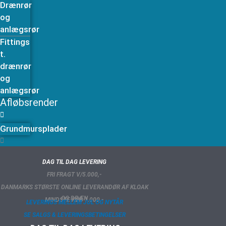
Drænrør
og
anlægsrør
Fittings
t.
drænrør
og
anlægsrør
Afløbsrender
Grundmursplader
DAG TIL DAG LEVERING
FRI FRAGT V/5.000,-
DANMARKS STØRSTE ONLINE LEVERANDØR AF KLOAK
OG DRÆN
MINDSTE KØB 1.000,-
LEVERINGS MELLEM JUL OG NYTÅR
SE SALGS & LEVERINGSBETINGELSER