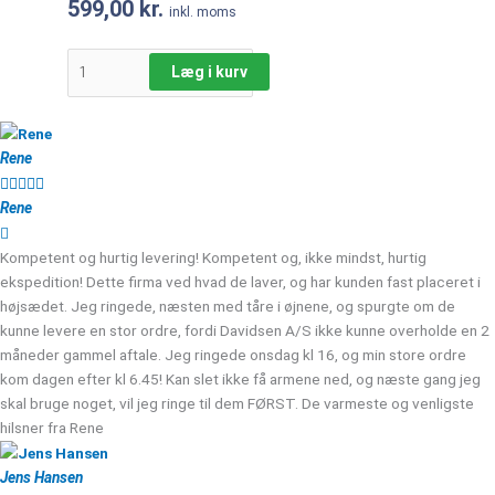
599,00
kr.
inkl. moms
Læg i kurv
Rene





Rene
Kompetent og hurtig levering! Kompetent og, ikke mindst, hurtig
ekspedition! Dette firma ved hvad de laver, og har kunden fast placeret i
højsædet. Jeg ringede, næsten med tåre i øjnene, og spurgte om de
kunne levere en stor ordre, fordi Davidsen A/S ikke kunne overholde en 2
måneder gammel aftale. Jeg ringede onsdag kl 16, og min store ordre
kom dagen efter kl 6.45! Kan slet ikke få armene ned, og næste gang jeg
skal bruge noget, vil jeg ringe til dem FØRST. De varmeste og venligste
hilsner fra Rene
Jens Hansen