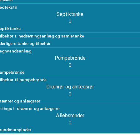
eotekstil
Septiktanke
eptiktanke
ilbehør t. nedsivningsanlæg og samletanke
derligere tanke og tilbehør
egnvandsanlæg
Pumpebrønde
umpebrønde
ilbehør til pumpebrønde
Drænrør og anlægsrør
rænrør og anlægsrør
ittings t. drænrør og anlægsrør
Afløbsrender
rundmursplader