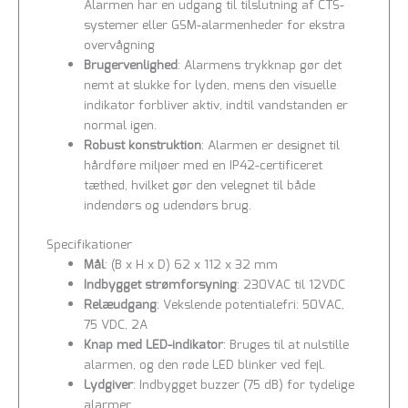
Alarmen har en udgang til tilslutning af CTS-
systemer eller GSM-alarmenheder for ekstra
overvågning
Brugervenlighed
: Alarmens trykknap gør det
nemt at slukke for lyden, mens den visuelle
indikator forbliver aktiv, indtil vandstanden er
normal igen.
Robust konstruktion
: Alarmen er designet til
hårdføre miljøer med en IP42-certificeret
tæthed, hvilket gør den velegnet til både
indendørs og udendørs brug.
Specifikationer
Mål
: (B x H x D) 62 x 112 x 32 mm
Indbygget strømforsyning
: 230VAC til 12VDC
Relæudgang
: Vekslende potentialefri: 50VAC,
75 VDC, 2A
Knap med LED-indikator
: Bruges til at nulstille
alarmen, og den røde LED blinker ved fejl.
Lydgiver
: Indbygget buzzer (75 dB) for tydelige
alarmer.