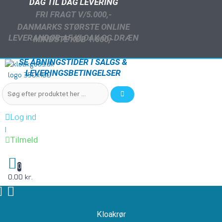
DAG TIL DAG LEVERING
FRI FRAGT V/5.000,-
DANMARKS STØRSTE ONLINE
LEVERANDØR AF KLOAK OG DRÆN
MINDSTE KØB 1.000,-
SE ÅBNINGSTIDER I SALGS &
LEVERINGSBETINGELSER
Log ind
|
Tilmeld
0
0,00 kr.
Kloakrør