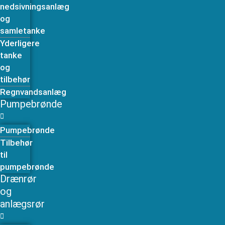
nedsivningsanlæg
og
samletanke
Yderligere
tanke
og
tilbehør
Regnvandsanlæg
Pumpebrønde
Pumpebrønde
Tilbehør
til
pumpebrønde
Drænrør
og
anlægsrør