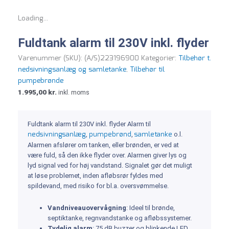
Loading...
Fuldtank alarm til 230V inkl. flyder
Varenummer (SKU):
(A/S)223196900
Kategorier:
Tilbehør t.
nedsivningsanlæg og samletanke
,
Tilbehør til
pumpebrønde
1.995,00
kr.
inkl. moms
Fuldtank alarm til 230V inkl. flyder Alarm til
nedsivningsanlæg
pumpebrønd
samletanke
,
,
o.l.
Alarmen afslører om tanken, eller brønden, er ved at
være fuld, så den ikke flyder over. Alarmen giver lys og
lyd signal ved for høj vandstand. Signalet gør det muligt
at løse problemet, inden afløbsrør fyldes med
spildevand, med risiko for bl.a. oversvømmelse.
Vandniveauovervågning
: Ideel til brønde,
septiktanke, regnvandstanke og afløbssystemer.
Tydelig alarm
: 75 dB buzzer og blinkende LED