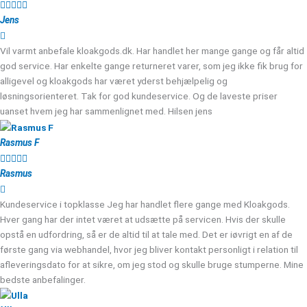





Jens
Vil varmt anbefale kloakgods.dk. Har handlet her mange gange og får altid
god service. Har enkelte gange returneret varer, som jeg ikke fik brug for
alligevel og kloakgods har været yderst behjælpelig og
løsningsorienteret. Tak for god kundeservice. Og de laveste priser
uanset hvem jeg har sammenlignet med. Hilsen jens
Rasmus F





Rasmus
Kundeservice i topklasse Jeg har handlet flere gange med Kloakgods.
Hver gang har der intet været at udsætte på servicen. Hvis der skulle
opstå en udfordring, så er de altid til at tale med. Det er iøvrigt en af de
første gang via webhandel, hvor jeg bliver kontakt personligt i relation til
afleveringsdato for at sikre, om jeg stod og skulle bruge stumperne. Mine
bedste anbefalinger.