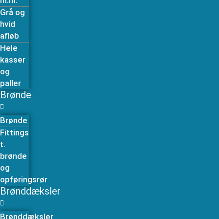
m.m.
Grå og
hvid
afløb
Hele
kasser
og
paller
Brønde
Brønde
Fittings
t.
brønde
og
opføringsrør
Brønddæksler
Brønddæksler