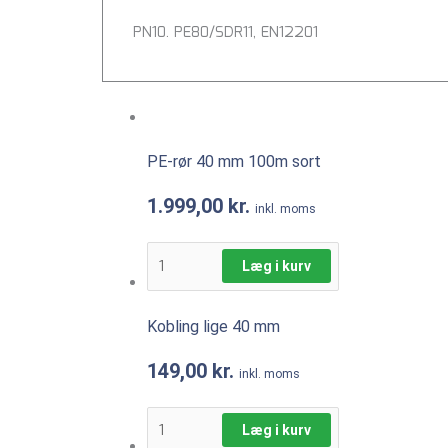
PN10. PE80/SDR11, EN12201
PE-rør 40 mm 100m sort
1.999,00
kr.
inkl. moms
Læg i kurv
Kobling lige 40 mm
149,00
kr.
inkl. moms
Læg i kurv