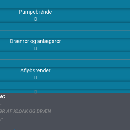
Pumpebrønde
Drænrør og anlægsrør
Afløbsrender
ING
-
ØR AF KLOAK OG DRÆN
,-