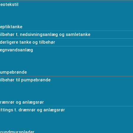
eotekstil
eptiktanke
ilbehør t. nedsivningsanlæg og samletanke
derligere tanke og tilbehør
egnvandsanlæg
umpebrønde
ilbehør til pumpebrønde
rænrør og anlægsrør
ittings t. drænrør og anlægsrør
rundmursplader