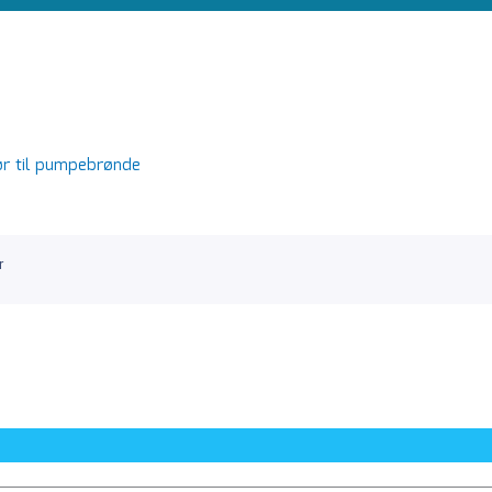
ør til pumpebrønde
r