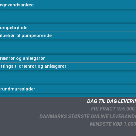
egnvandsanlæg
umpebrønde
ilbehør til pumpebrønde
rænrør og anlægsrør
ittings t. drænrør og anlægsrør
rundmursplader
DAG TIL DAG LEVER
FRI FRAGT V/5.000,
DANMARKS STØRSTE ONLINE LEVERAND
MINDSTE KØB 1.000