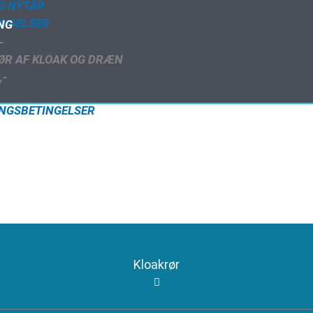
G NYTÅR
INGELSER
ING
-
ØR AF KLOAK OG DRÆN
,-
RINGSBETINGELSER
Kloakrør