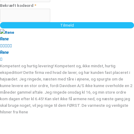
Bekræft kodeord
*
Tilmeld
Rene





Rene
Kompetent og hurtig levering! Kompetent og, ikke mindst, hurtig
ekspedition! Dette firma ved hvad de laver, og har kunden fast placeret i
højsædet. Jeg ringede, næsten med tåre i øjnene, og spurgte om de
kunne levere en stor ordre, fordi Davidsen A/S ikke kunne overholde en 2
måneder gammel aftale. Jeg ringede onsdag kl 16, og min store ordre
kom dagen efter kl 6.45! Kan slet ikke få armene ned, og næste gang jeg
skal bruge noget, vil jeg ringe til dem FØRST. De varmeste og venligste
hilsner fra Rene