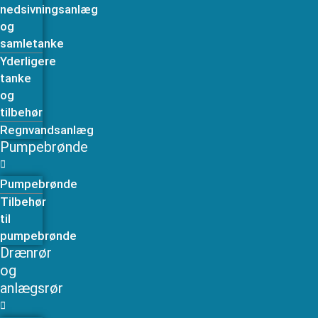
nedsivningsanlæg
og
samletanke
Yderligere
tanke
og
tilbehør
Regnvandsanlæg
Pumpebrønde
Pumpebrønde
Tilbehør
til
pumpebrønde
Drænrør
og
anlægsrør