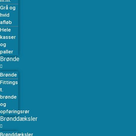
m.m.
Grå og
hvid
afløb
Hele
kasser
og
paller
Brønde
Brønde
Fittings
t.
brønde
og
opføringsrør
Brønddæksler
Brønddæksler