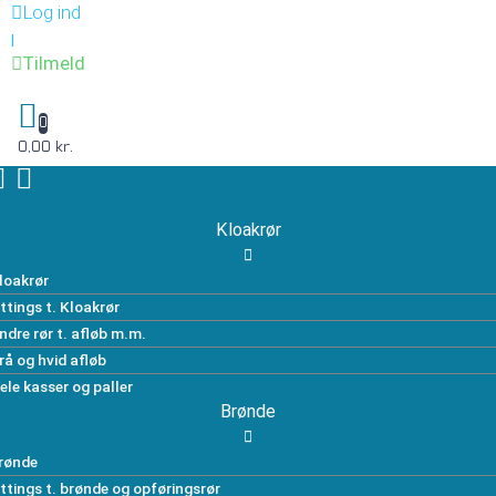
Log ind
|
Tilmeld
0
0,00 kr.
Kloakrør
loakrør
ittings t. Kloakrør
ndre rør t. afløb m.m.
rå og hvid afløb
ele kasser og paller
Brønde
rønde
ittings t. brønde og opføringsrør