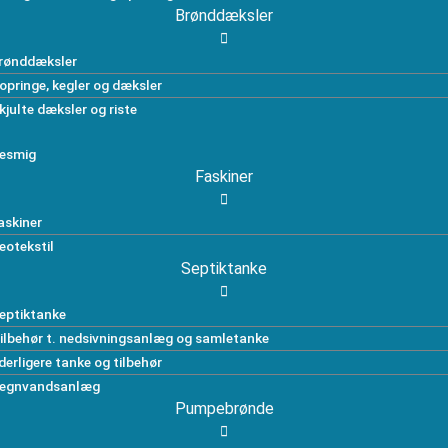
Brønddæksler
rønddæksler
opringe, kegler og dæksler
kjulte dæksler og riste
esmig
Faskiner
askiner
eotekstil
Septiktanke
eptiktanke
ilbehør t. nedsivningsanlæg og samletanke
derligere tanke og tilbehør
egnvandsanlæg
Pumpebrønde