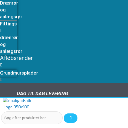
Drænrør
og
anlægsrør
Fittings
t.
drænrør
og
anlægsrør
Afløbsrender
Grundmursplader
DAG TIL DAG LEVERING
DAG TIL DAG LEVERING