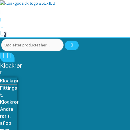
Gå
Søg
Søg
til
efter
efter
indholdet
produktet
produktet
|
her
her
…
…
0
Kloakrør
Kloakrør
Fittings
t.
Kloakrør
Andre
rør t.
afløb