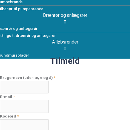
umpebrønde
ilbehør til pumpebrønde
Drænrør og anlægsrør
rænrør og anlægsrør
ittings t. drænrør og anlægsrør
Afløbsrender
rundmursplader
Tilmeld
Brugernavn (uden æ, ø og å)
*
E-mail
*
Kodeord
*