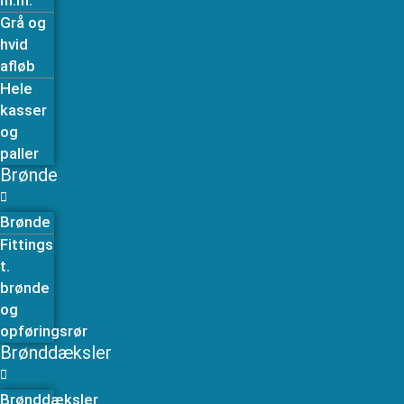
m.m.
Grå og
hvid
afløb
Hele
kasser
og
paller
Brønde
Brønde
Fittings
t.
brønde
og
opføringsrør
Brønddæksler
Brønddæksler