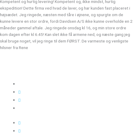
Kompetent og hurtig levering! Kompetent og, ikke mindst, hurtig
ekspedition! Dette firma ved hvad de laver, og har kunden fast placeret i
højsædet. Jeg ringede, næsten med tåre i øjnene, og spurgte om de
kunne levere en stor ordre, fordi Davidsen A/S ikke kunne overholde en 2
måneder gammel aftale. Jeg ringede onsdag kl 16, og min store ordre
kom dagen efter kl 6.45! Kan slet ikke få armene ned, og næste gang jeg
skal bruge noget, vil jeg ringe til dem FØRST. De varmeste og venligste
hilsner fra Rene
Kloakgods
Om Kloakgods
Bruger login
Kontakt side
Salgs &
leveringsbetingelser
Sitemap
Cookie politik