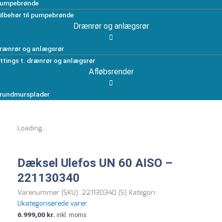
umpebrønde
ilbehør til pumpebrønde
Drænrør og anlægsrør
rænrør og anlægsrør
ittings t. drænrør og anlægsrør
Afløbsrender
rundmursplader
Loading...
Dæksel Ulefos UN 60 AISO –
221130340
Varenummer (SKU):
221130340 (S)
Kategori:
Ukategoriserede varer
6.999,00
kr.
inkl. moms