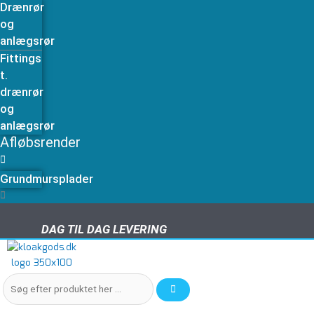
Drænrør
og
anlægsrør
Fittings
t.
drænrør
og
anlægsrør
Afløbsrender
Grundmursplader
DAG TIL DAG LEVERING
DAG TIL DAG LEVERING