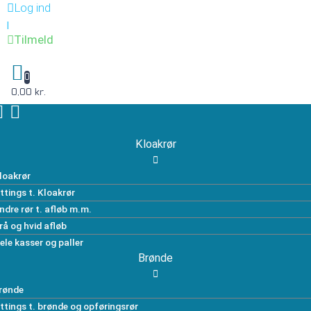
Log ind
|
Tilmeld
0
0,00 kr.
Kloakrør
loakrør
ittings t. Kloakrør
ndre rør t. afløb m.m.
rå og hvid afløb
ele kasser og paller
Brønde
rønde
ittings t. brønde og opføringsrør