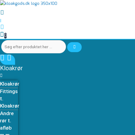
Gå
Søg
Søg
Dæksel
til
efter
efter
Ulefos
indholdet
produktet
produktet
UN
|
her
her
60
…
…
AISO
0
-
221130340
antal
Kloakrør
Kloakrør
Fittings
t.
Kloakrør
Andre
rør t.
afløb