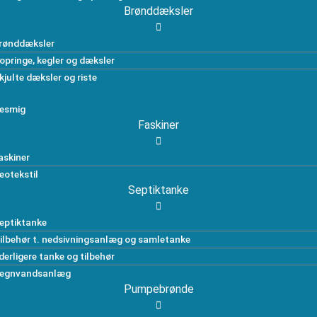
Brønddæksler
rønddæksler
opringe, kegler og dæksler
kjulte dæksler og riste
esmig
Faskiner
askiner
eotekstil
Septiktanke
eptiktanke
ilbehør t. nedsivningsanlæg og samletanke
derligere tanke og tilbehør
egnvandsanlæg
Pumpebrønde