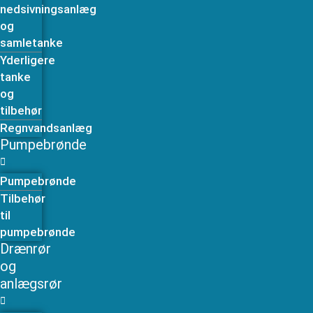
nedsivningsanlæg
og
samletanke
Yderligere
tanke
og
tilbehør
Regnvandsanlæg
Pumpebrønde
Pumpebrønde
Tilbehør
til
pumpebrønde
Drænrør
og
anlægsrør