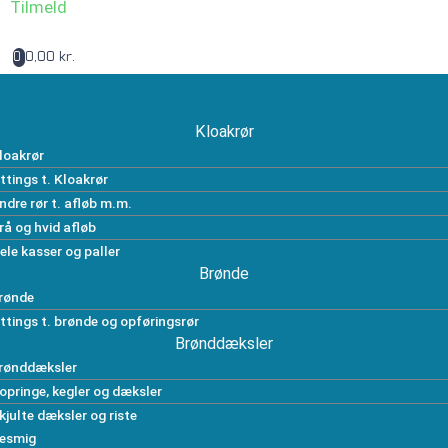
Tilmeld
0,00 kr.
0
Kloakrør
loakrør
ittings t. Kloakrør
ndre rør t. afløb m.m.
rå og hvid afløb
ele kasser og paller
Brønde
rønde
ittings t. brønde og opføringsrør
Brønddæksler
rønddæksler
opringe, kegler og dæksler
kjulte dæksler og riste
esmig