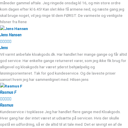
måneder gammel aftale. Jeg ringede onsdag kl 16, og min store ordre
kom dagen efter kl 6.45! Kan slet ikke få armene ned, og næste gang jeg
skal bruge noget, vil jeg ringe til dem FØRST. De varmeste og venligste
hilsner fra Rene
Jens Hansen





Jens
Vil varmt anbefale kloakgods.dk. Har handlet her mange gange og får altid
god service. Har enkelte gange returneret varer, som jeg ikke fik brug for
alligevel og kloakgods har været yderst behjælpelig og
løsningsorienteret. Tak for god kundeservice. Og de laveste priser
uanset hvem jeg har sammenlignet med. Hilsen jens
Rasmus F





Rasmus
Kundeservice i topklasse Jeg har handlet flere gange med Kloakgods.
Hver gang har der intet været at udsætte på servicen. Hvis der skulle
opstå en udfordring, så er de altid til at tale med. Det er iøvrigt en af de