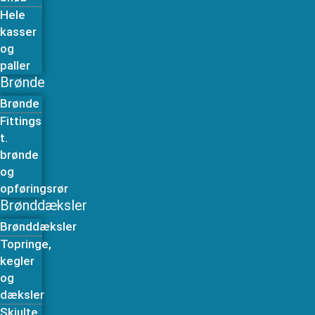
Hele
kasser
og
paller
Brønde
Brønde
Fittings
t.
brønde
og
opføringsrør
Brønddæksler
Brønddæksler
Topringe,
kegler
og
dæksler
Skjulte