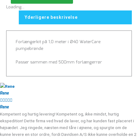
Loading...
Yderligere beskrivelse
Forlængerkit på 1,0 meter i Ø40 WaterCare
pumpebrønde
Passer sammen med 500mm forlængerrør
Rene





Rene
Kompetent og hurtig levering! Kompetent og, ikke mindst, hurtig
ekspedition! Dette firma ved hvad de laver, og har kunden fast placeret i
højsædet. Jeg ringede, næsten med tåre i øjnene, og spurgte om de
kunne levere en stor ordre, fordi Davidsen A/S ikke kunne overholde en 2