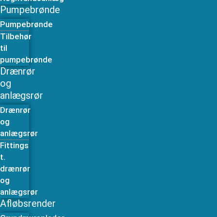
Pumpebrønde
Pumpebrønde
Tilbehør
til
pumpebrønde
Drænrør
og
anlægsrør
Drænrør
og
anlægsrør
Fittings
t.
drænrør
og
anlægsrør
Afløbsrender