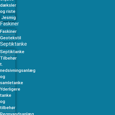
dæksler
og riste
Jesmig
Faskiner
Faskiner
Geotekstil
Septiktanke
Septiktanke
Tilbehør
t.
nedsivningsanlæg
og
samletanke
Yderligere
tanke
og
tilbehør
Regnvandsanlæg