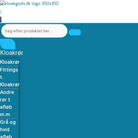
Gå
Søg
Søg
Forlængerkit
til
efter
efter
på
|
indholdet
produktet
produktet
1,0
0
her
her
meter
…
…
i
Ø40
WaterCare
pumpebrønde
Kloakrør
antal
Kloakrør
Fittings
t.
Kloakrør
Andre
rør t.
afløb
m.m.
Grå og
hvid
afløb