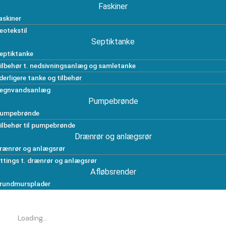
Faskiner
askiner
eotekstil
Septiktanke
eptiktanke
ilbehør t. nedsivningsanlæg og samletanke
derligere tanke og tilbehør
egnvandsanlæg
Pumpebrønde
umpebrønde
ilbehør til pumpebrønde
Drænrør og anlægsrør
rænrør og anlægsrør
ittings t. drænrør og anlægsrør
Afløbsrender
rundmursplader
Loading...