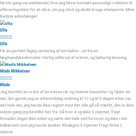
første gang via webhandel, hvor jeg bliver kontakt personligt i relation til
afleveringsdato for at sikre, om jeg stod og skulle bruge stumperne. Mine
bedste anbefalinger.
Ulla





Ulla
Fik en perfekt faglig vurdering af mit behov - ud fra en
lægmandsbeskrivelse. Hurtig udførsel af ordren, og lynhurtig levering
Mads Mikkelsen





Mads
Jeg bestilte en ordre af en masse rør og faskine kassetter og fylder en
del, det gjorde jeg en eftermiddag omkring kl 17 og kl 9 dagen efter var
det hele der, jeg havde ikke regnet med det ville gå så stærkt, det er ikke
sidste gang jeg bestiller her fra. Så hvor 4 og ikke 5 stjerner, fragt
firmadet ringet ikke inden og satte det hele ved fortovet og ikke i min
indkørsels som jeg havde ønsket. Kloakgos 5 stjerner Fragt firma 2
stjerne