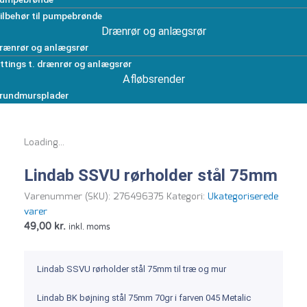
ilbehør til pumpebrønde
Drænrør og anlægsrør
rænrør og anlægsrør
ittings t. drænrør og anlægsrør
Afløbsrender
rundmursplader
Loading...
Lindab SSVU rørholder stål 75mm
Varenummer (SKU):
276496375
Kategori:
Ukategoriserede
varer
49,00
kr.
inkl. moms
Lindab SSVU rørholder stål 75mm til træ og mur
Lindab BK bøjning stål 75mm 70gr i farven 045 Metalic