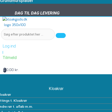
Grundmursplader
DAG TIL DAG LEVERING
DAG TIL DAG LEVERING
Log ind
|
Tilmeld
0,00 kr.
0
Kloakrør
loakrør
ittings t. Kloakrør
ndre rør t. afløb m.m.