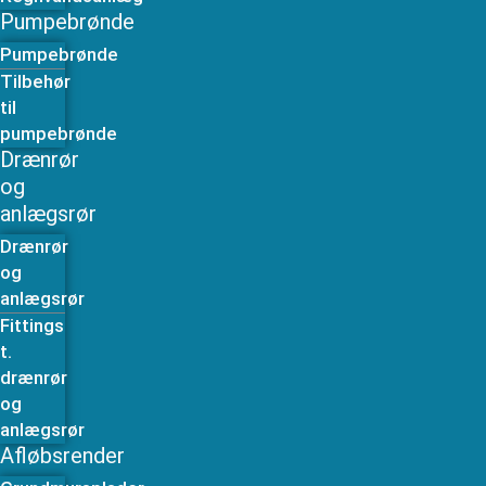
Pumpebrønde
Pumpebrønde
Tilbehør
til
pumpebrønde
Drænrør
og
anlægsrør
Drænrør
og
anlægsrør
Fittings
t.
drænrør
og
anlægsrør
Afløbsrender