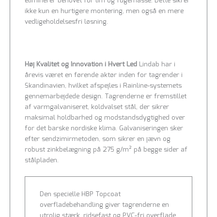
eliminerer behovet for lim og fugemasse. Dette sikrer
ikke kun en hurtigere montering, men også en mere
vedligeholdelsesfri løsning.
Høj Kvalitet og Innovation i Hvert Led
Lindab har i
årevis været en førende aktør inden for tagrender i
Skandinavien, hvilket afspejles i Rainline-systemets
gennemarbejdede design. Tagrenderne er fremstillet
af varmgalvaniseret, koldvalset stål, der sikrer
maksimal holdbarhed og modstandsdygtighed over
for det barske nordiske klima. Galvaniseringen sker
efter sendzimirmetoden, som sikrer en jævn og
robust zinkbelægning på 275 g/m² på begge sider af
stålpladen.
Den specielle HBP Topcoat
overfladebehandling giver tagrenderne en
utrolig stærk, ridsefast og PVC-fri overflade,