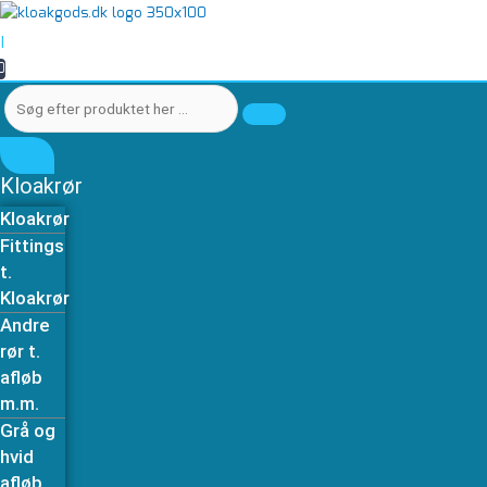
Gå
Søg
Søg
til
efter
efter
|
indholdet
produktet
produktet
0
her
her
…
…
Kloakrør
Kloakrør
Fittings
t.
Kloakrør
Andre
rør t.
afløb
m.m.
Grå og
hvid
afløb