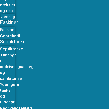
dæksler
og riste
Jesmig
Faskiner
Faskiner
Geotekstil
Septiktanke
Septiktanke
Tilbehør
t.
nedsivningsanlæg
og
samletanke
Yderligere
tanke
og
tilbehør
Regnvandsanlæg