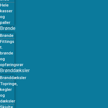
Hele
kasser
og
paller
Brønde
Brønde
Fittings
t.
brønde
og
opføringsrør
Brønddæksler
Brønddæksler
Topringe,
kegler
og
dæksler
Skjulte