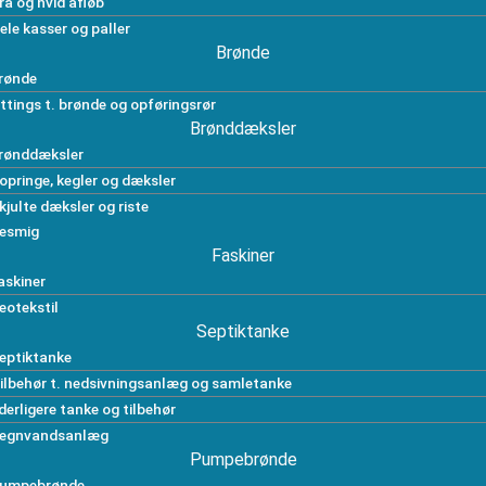
rå og hvid afløb
ele kasser og paller
Brønde
rønde
ittings t. brønde og opføringsrør
Brønddæksler
rønddæksler
opringe, kegler og dæksler
kjulte dæksler og riste
esmig
Faskiner
askiner
eotekstil
Septiktanke
eptiktanke
ilbehør t. nedsivningsanlæg og samletanke
derligere tanke og tilbehør
egnvandsanlæg
Pumpebrønde
umpebrønde