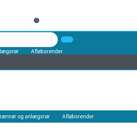
0
lægsrør
Afløbsrender
rænrør og anlægsrør
Afløbsrender