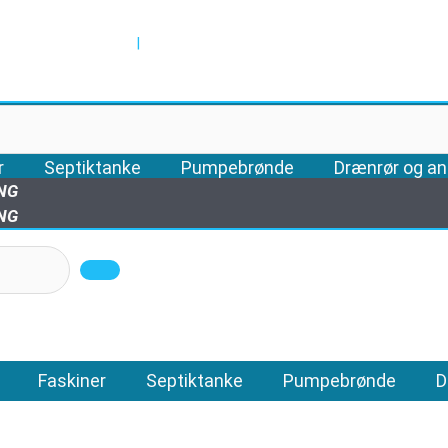
|
r
Septiktanke
Pumpebrønde
Drænrør og an
ING
ING
Faskiner
Septiktanke
Pumpebrønde
D