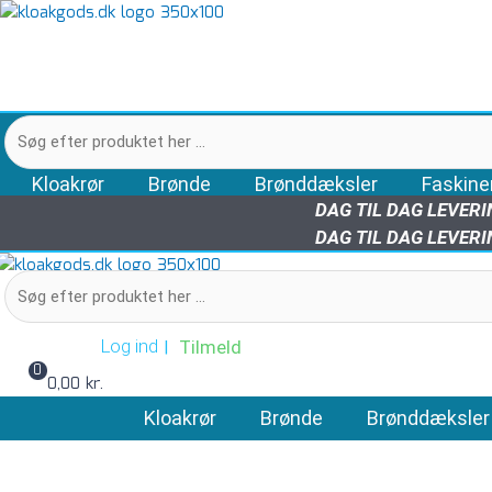
Gå
Reduktion
til
32
indholdet
-
25
mm
Søg
antal
efter
produktet
Kloakrør
Brønde
Brønddæksler
Faskine
her
DAG TIL DAG LEVER
…
DAG TIL DAG LEVER
Søg
efter
produktet
Log ind
Tilmeld
|
her
0
0,00 kr.
…
Kloakrør
Brønde
Brønddæksler