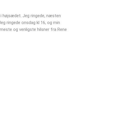





Jens
t i højsædet. Jeg ringede, næsten
Vil varmt anbefale kloakgods.dk
Jeg ringede onsdag kl 16, og min
været yderst behjælpelig og lø
rmeste og venligste hilsner fra Rene