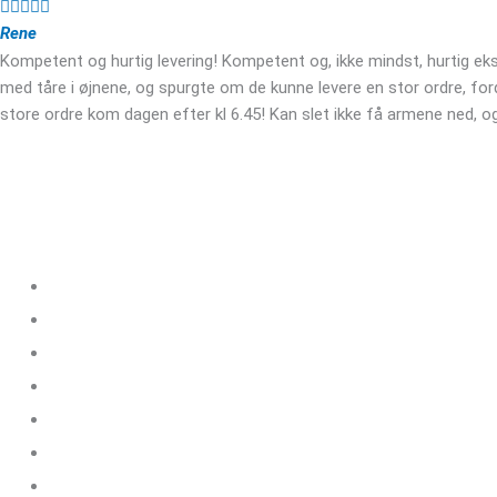





Rene
Kompetent og hurtig levering! Kompetent og, ikke mindst, hurtig eks
med tåre i øjnene, og spurgte om de kunne levere en stor ordre, fo
store ordre kom dagen efter kl 6.45! Kan slet ikke få armene ned, og
Kloakgods
Om Kloakgods
Bruger login
Kontakt side
Salgs & leveringsbetingelser
Sitemap
Cookie politik
Blog og guides