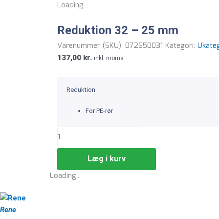
Loading...
Reduktion 32 – 25 mm
Varenummer (SKU):
072650031
Kategori:
Ukateg
137,00
kr.
inkl. moms
Reduktion
For PE-rør
Læg i kurv
Loading...
Rene