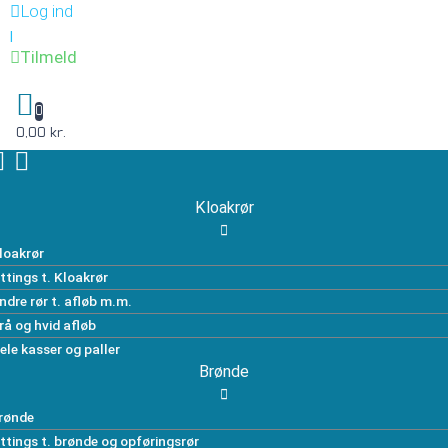
Log ind
|
Tilmeld
0
0,00 kr.
Kloakrør
loakrør
ittings t. Kloakrør
ndre rør t. afløb m.m.
rå og hvid afløb
ele kasser og paller
Brønde
rønde
ittings t. brønde og opføringsrør