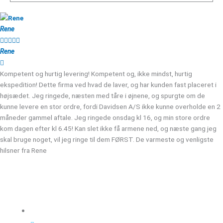
Rene





Rene
Kompetent og hurtig levering! Kompetent og, ikke mindst, hurtig
ekspedition! Dette firma ved hvad de laver, og har kunden fast placeret i
højsædet. Jeg ringede, næsten med tåre i øjnene, og spurgte om de
kunne levere en stor ordre, fordi Davidsen A/S ikke kunne overholde en 2
måneder gammel aftale. Jeg ringede onsdag kl 16, og min store ordre
kom dagen efter kl 6.45! Kan slet ikke få armene ned, og næste gang jeg
skal bruge noget, vil jeg ringe til dem FØRST. De varmeste og venligste
hilsner fra Rene
Kloakgods
Om Kloakgods