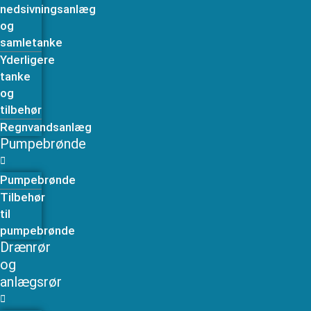
nedsivningsanlæg
og
samletanke
Yderligere
tanke
og
tilbehør
Regnvandsanlæg
Pumpebrønde
Pumpebrønde
Tilbehør
til
pumpebrønde
Drænrør
og
anlægsrør