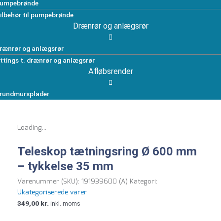
umpebrønde
ilbehør til pumpebrønde
Drænrør og anlægsrør
rænrør og anlægsrør
ittings t. drænrør og anlægsrør
Afløbsrender
rundmursplader
Loading...
Teleskop tætningsring Ø 600 mm
– tykkelse 35 mm
Varenummer (SKU):
191939600 (A)
Kategori:
Ukategoriserede varer
349,00
kr.
inkl. moms