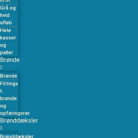
m.m.
Grå og
hvid
afløb
Hele
kasser
og
paller
Brønde
Brønde
Fittings
t.
brønde
og
opføringsrør
Brønddæksler
Brønddæksler