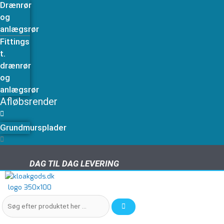
Drænrør
og
anlægsrør
Fittings
t.
drænrør
og
anlægsrør
Afløbsrender
Grundmursplader
DAG TIL DAG LEVERING
DAG TIL DAG LEVERING