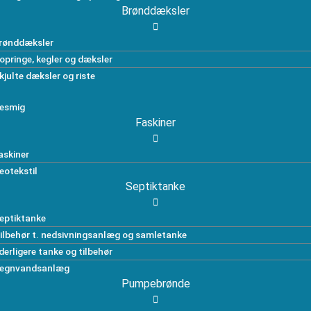
Brønddæksler
rønddæksler
opringe, kegler og dæksler
kjulte dæksler og riste
esmig
Faskiner
askiner
eotekstil
Septiktanke
eptiktanke
ilbehør t. nedsivningsanlæg og samletanke
derligere tanke og tilbehør
egnvandsanlæg
Pumpebrønde