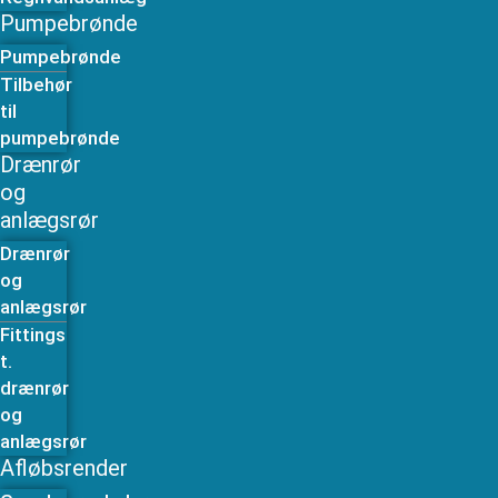
Pumpebrønde
Pumpebrønde
Tilbehør
til
pumpebrønde
Drænrør
og
anlægsrør
Drænrør
og
anlægsrør
Fittings
t.
drænrør
og
anlægsrør
Afløbsrender