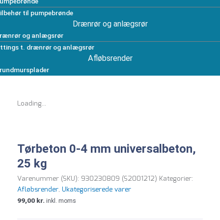
umpebrønde
ilbehør til pumpebrønde
Drænrør og anlægsrør
rænrør og anlægsrør
ittings t. drænrør og anlægsrør
Afløbsrender
rundmursplader
Loading...
Tørbeton 0-4 mm universalbeton,
25 kg
Varenummer (SKU):
930230809 (S2001212)
Kategorier:
Afløbsrender
,
Ukategoriserede varer
99,00
kr.
inkl. moms