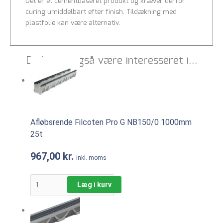
Det er et cementbaseret produkt og kræver derfor
curing umiddelbart efter finish. Tildækning med
plastfolie kan være alternativ.
Du kunne også være interesseret i…
Afløbsrende Filcoten Pro G NB150/0 1000mm
25t
967,00
kr.
inkl. moms
Læg i kurv