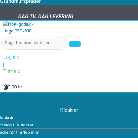
Grundmursplader
DAG TIL DAG LEVERING
DAG TIL DAG LEVERING
Log ind
|
Tilmeld
0,00 kr.
0
Kloakrør
loakrør
ittings t. Kloakrør
ndre rør t. afløb m.m.