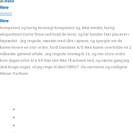
Rene





Rene
Kompetent og hurtig levering! Kompetent og, ikke mindst, hurtig
ekspedition! Dette firma ved hvad de laver, og har kunden fast placeret i
højsædet. Jeg ringede, næsten med tåre i øjnene, og spurgte om de
kunne levere en stor ordre, fordi Davidsen A/S ikke kunne overholde en 2
måneder gammel aftale. Jeg ringede onsdag kl 16, og min store ordre
kom dagen efter kl 6.45! Kan slet ikke få armene ned, og næste gang jeg
skal bruge noget, vil jeg ringe til dem FØRST. De varmeste og venligste
hilsner fra Rene
Kloakgods
Om Kloakgods
Bruger login
Kontakt side