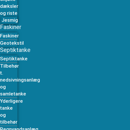
dæksler
og riste
Jesmig
Faskiner
Faskiner
Geotekstil
Septiktanke
Septiktanke
Tilbehør
t.
nedsivningsanlæg
og
samletanke
Yderligere
tanke
og
tilbehør
Regnvandsanlæg