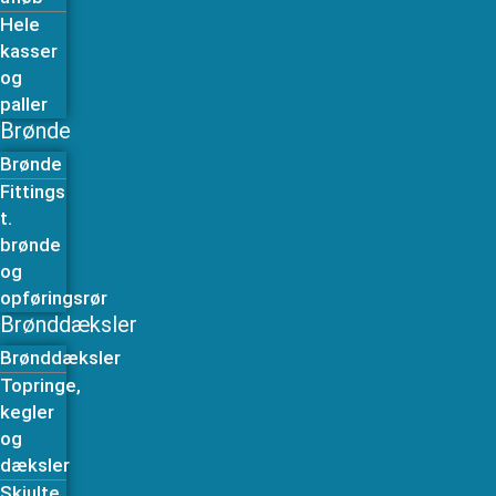
Hele
kasser
og
paller
Brønde
Brønde
Fittings
t.
brønde
og
opføringsrør
Brønddæksler
Brønddæksler
Topringe,
kegler
og
dæksler
Skjulte