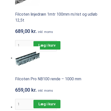
Filcoten linjedræn 1mtr 100mm m/rist og udløb
12,5t
689,00
kr.
inkl. moms
Læg i kurv
Filcoten Pro NB100 rende – 1000 mm
659,00
kr.
inkl. moms
Læg i kurv