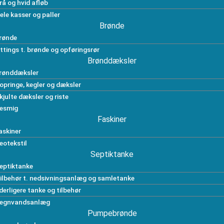
rå og hvid afløb
ele kasser og paller
Brønde
rønde
ittings t. brønde og opføringsrør
Brønddæksler
rønddæksler
opringe, kegler og dæksler
kjulte dæksler og riste
esmig
Faskiner
askiner
eotekstil
Septiktanke
eptiktanke
ilbehør t. nedsivningsanlæg og samletanke
derligere tanke og tilbehør
egnvandsanlæg
Pumpebrønde