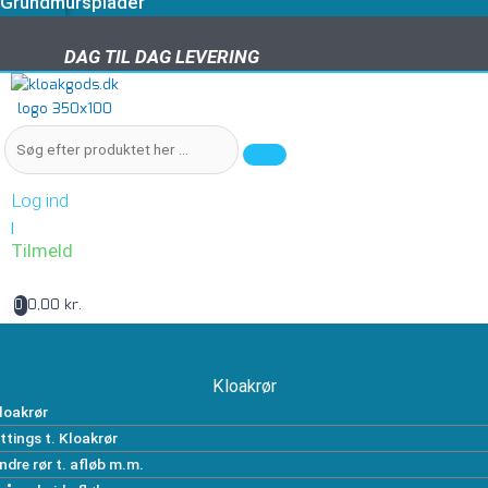
Grundmursplader
DAG TIL DAG LEVERING
DAG TIL DAG LEVERING
Log ind
|
Tilmeld
0,00 kr.
0
Kloakrør
loakrør
ittings t. Kloakrør
ndre rør t. afløb m.m.