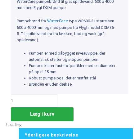
WaterCare pumpebrønd til gråt spildevand. 600 x 4000
mm med Flygt DXM pumpe
WaterCare
Pumpebrønd fra
type WP600-3 i størrelsen
600 x 4000 mm og med pumpe fra Flygt model DXM35-
5. Til spildevand fra fra køkken, bad og vask (gråt
spildevand).
Pumpen er med påbygget niveauvippe, der
automatisk starter og stopper pumpen
Pumpen klarer faststofpartikler med en diameter
på op til 35 mm
Robust pumpe pga. det er rustfrit stål
Brønden er uden dæksel
Læg i kurv
Loading...
Yderligere beskrivelse