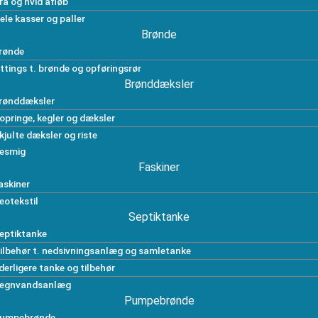
rå og hvid afløb
ele kasser og paller
Brønde
rønde
ittings t. brønde og opføringsrør
Brønddæksler
rønddæksler
opringe, kegler og dæksler
kjulte dæksler og riste
esmig
Faskiner
askiner
eotekstil
Septiktanke
eptiktanke
ilbehør t. nedsivningsanlæg og samletanke
derligere tanke og tilbehør
egnvandsanlæg
Pumpebrønde
umpebrønde