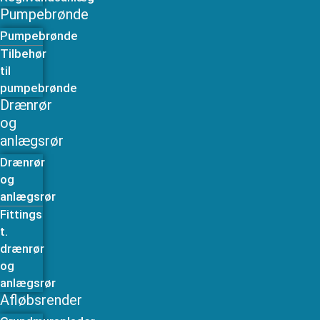
Pumpebrønde
Pumpebrønde
Tilbehør
til
pumpebrønde
Drænrør
og
anlægsrør
Drænrør
og
anlægsrør
Fittings
t.
drænrør
og
anlægsrør
Afløbsrender