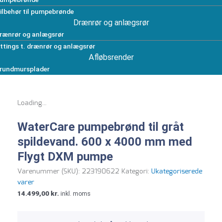
ilbehør til pumpebrønde
Drænrør og anlægsrør
rænrør og anlægsrør
ittings t. drænrør og anlægsrør
Afløbsrender
rundmursplader
Loading...
WaterCare pumpebrønd til gråt
spildevand. 600 x 4000 mm med
Flygt DXM pumpe
Varenummer (SKU):
223190622
Kategori:
Ukategoriserede
varer
14.499,00
kr.
inkl. moms