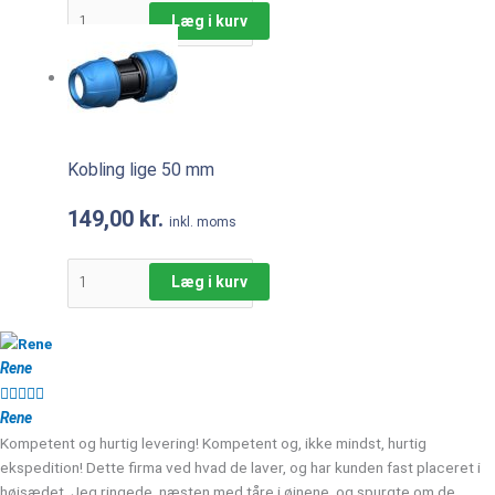
Læg i kurv
Kobling lige 50 mm
149,00
kr.
inkl. moms
Læg i kurv
Rene





Rene
Kompetent og hurtig levering! Kompetent og, ikke mindst, hurtig
ekspedition! Dette firma ved hvad de laver, og har kunden fast placeret i
højsædet. Jeg ringede, næsten med tåre i øjnene, og spurgte om de