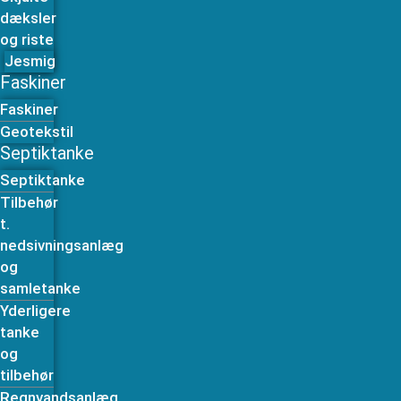
dæksler
og riste
Jesmig
Faskiner
Faskiner
Geotekstil
Septiktanke
Septiktanke
Tilbehør
t.
nedsivningsanlæg
og
samletanke
Yderligere
tanke
og
tilbehør
Regnvandsanlæg