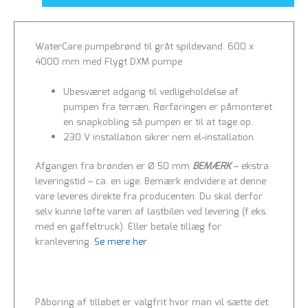
WaterCare pumpebrønd til gråt spildevand. 600 x
4000 mm med Flygt DXM pumpe
Ubesværet adgang til vedligeholdelse af
pumpen fra terræn. Rørføringen er påmonteret
en snapkobling så pumpen er til at tage op.
230 V installation sikrer nem el-installation
Afgangen fra brønden er Ø 50 mm
BEMÆRK
– ekstra
leveringstid – ca. en uge. Bemærk endvidere at denne
vare leveres direkte fra producenten. Du skal derfor
selv kunne løfte varen af lastbilen ved levering (f.eks.
med en gaffeltruck). Eller betale tillæg for
kranlevering.
Se mere her
Påboring af tilløbet er valgfrit hvor man vil sætte det.