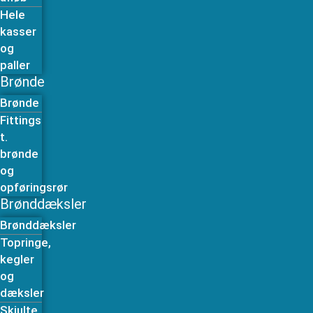
Hele
kasser
og
paller
Brønde
Brønde
Fittings
t.
brønde
og
opføringsrør
Brønddæksler
Brønddæksler
Topringe,
kegler
og
dæksler
Skjulte