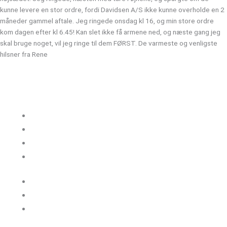
kunne levere en stor ordre, fordi Davidsen A/S ikke kunne overholde en 2
måneder gammel aftale. Jeg ringede onsdag kl 16, og min store ordre
kom dagen efter kl 6.45! Kan slet ikke få armene ned, og næste gang jeg
skal bruge noget, vil jeg ringe til dem FØRST. De varmeste og venligste
hilsner fra Rene
Kloakgods
Om Kloakgods
Bruger login
Kontakt side
Salgs &
leveringsbetingelser
Sitemap
Cookie politik
Blog og guides